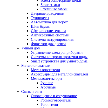
Электромоторные замки
Smart замки
Отельные замки
Дверные доводчики
Турникеты
Автоматика для ворот
Шлагбаумы
Сферические зеркала
Антикражные системы
Системы патрулирования
Фиксатор для дверей
Умный дом
Управление электроприборами
Системы контроля протечки воды
Smart устройства для умного дома
Металлоискатели
Металлоискатели
Аксессуары для металлоискателей
Металлодетекторы
Ручные
Арочные
Связь и сети
Оповещение и озвучивание
Громкоговорители
Усилители