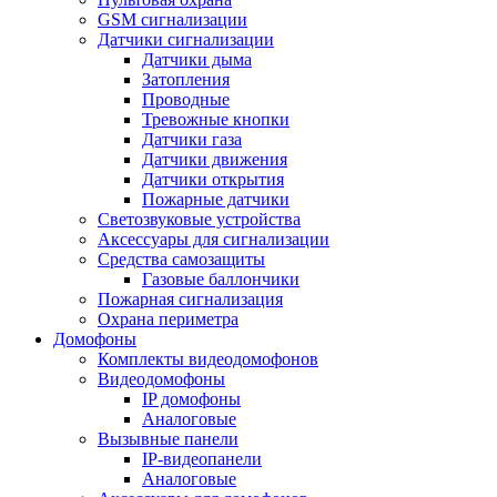
GSM сигнализации
Датчики сигнализации
Датчики дыма
Затопления
Проводные
Тревожные кнопки
Датчики газа
Датчики движения
Датчики открытия
Пожарные датчики
Светозвуковые устройства
Аксессуары для сигнализации
Средства самозащиты
Газовые баллончики
Пожарная сигнализация
Охрана периметра
Домофоны
Комплекты видеодомофонов
Видеодомофоны
IP домофоны
Аналоговые
Вызывные панели
IP-видеопанели
Аналоговые