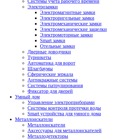
Системы учета рабочего времени
Электрозамки
Электромагнитные замки
Электроригельные замки
Электромеханические замки
Электромеханические защелки
Электромоторные замки
Smart замки
Отельные замки
Дверные доводчики
Турникеты
Автоматика для ворот
Шлагбаумы
Сферические зеркала
Антикражные системы
Системы патрулирования
Фиксатор для дверей
Умный дом
Управление электроприборами
Системы контроля протечки воды
Smart устройства для умного дома
Металлоискатели
Металлоискатели
Аксессуары для металлоискателей
Металлодетекторы