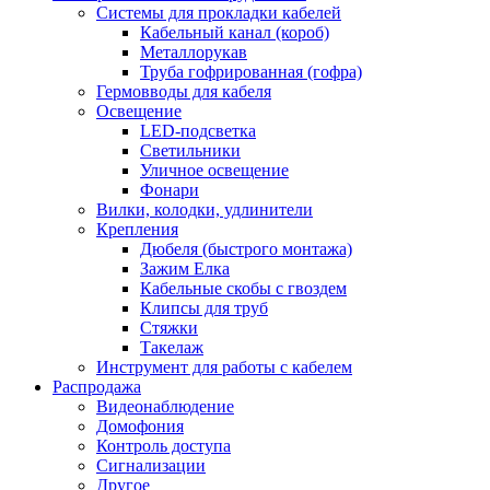
Системы для прокладки кабелей
Кабельный канал (короб)
Металлорукав
Труба гофрированная (гофра)
Гермовводы для кабеля
Освещение
LED-подсветка
Светильники
Уличное освещение
Фонари
Вилки, колодки, удлинители
Крепления
Дюбеля (быстрого монтажа)
Зажим Елка
Кабельные скобы с гвоздем
Клипсы для труб
Стяжки
Такелаж
Инструмент для работы с кабелем
Распродажа
Видеонаблюдение
Домофония
Контроль доступа
Сигнализации
Другое