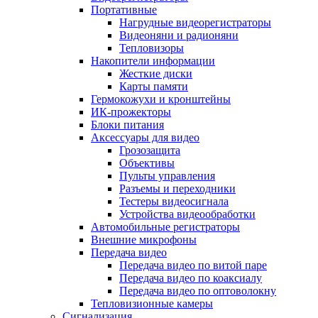
Портативные
Нагрудные видеорегистраторы
Видеоняни и радионяни
Тепловизоры
Накопители информации
Жесткие диски
Карты памяти
Гермокожухи и кронштейны
ИК-прожекторы
Блоки питания
Аксессуары для видео
Грозозащита
Объективы
Пульты управления
Разъемы и переходники
Тестеры видеосигнала
Устройства видеообработки
Автомобильные регистраторы
Внешние микрофоны
Передача видео
Передача видео по витой паре
Передача видео по коаксиалу
Передача видео по оптоволокну
Тепловизионные камеры
Сигнализация