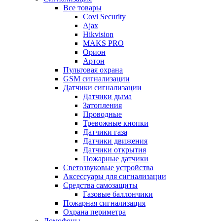
Все товары
Covi Security
Ajax
Hikvision
MAKS PRO
Орион
Артон
Пультовая охрана
GSM сигнализации
Датчики сигнализации
Датчики дыма
Затопления
Проводные
Тревожные кнопки
Датчики газа
Датчики движения
Датчики открытия
Пожарные датчики
Светозвуковые устройства
Аксессуары для сигнализации
Средства самозащиты
Газовые баллончики
Пожарная сигнализация
Охрана периметра
Домофоны