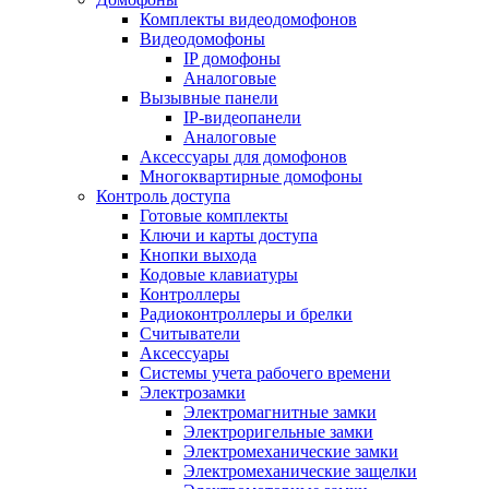
Комплекты видеодомофонов
Видеодомофоны
IP домофоны
Аналоговые
Вызывные панели
IP-видеопанели
Аналоговые
Аксессуары для домофонов
Многоквартирные домофоны
Контроль доступа
Готовые комплекты
Ключи и карты доступа
Кнопки выхода
Кодовые клавиатуры
Контроллеры
Радиоконтроллеры и брелки
Считыватели
Аксессуары
Системы учета рабочего времени
Электрозамки
Электромагнитные замки
Электроригельные замки
Электромеханические замки
Электромеханические защелки