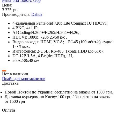
Цена:
3 375
грн
.
Производитель:
Dahua
4-канальный Penta-brid 720p Lite Compact 1U HDCVI;
4 BNC, 4+1 IP;
AI Coding/H.265+/H.265/H.264+/H.26;
HDCVI: 1080p, 720p 25/50 к/с .
Видео выходы: HDMI, VGA; 1 RJ-45 (100 мбит/с), аудио:
1вх/1вых;
Интерфейсы: 2-USB, RS-485, 1xSata HDD (до 6Тб);
DC 12В/1.5А, 4 Вт (без HDD), 1U,
260x238x48 мм
Нет в наличии
Прайс для монтажников
Доставка
Новой Почтой по Украине:
бесплатно
на заказы от 1500 грн.
Доставка курьером по Киеву: 100 грн /
бесплатно
на заказы
от 1500 грн
Оплата