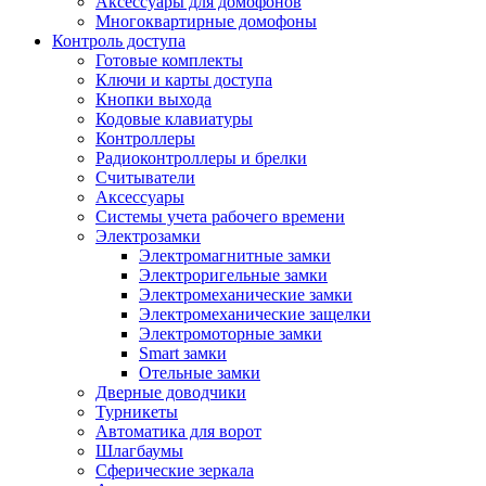
Аксессуары для домофонов
Многоквартирные домофоны
Контроль доступа
Готовые комплекты
Ключи и карты доступа
Кнопки выхода
Кодовые клавиатуры
Контроллеры
Радиоконтроллеры и брелки
Считыватели
Аксессуары
Системы учета рабочего времени
Электрозамки
Электромагнитные замки
Электроригельные замки
Электромеханические замки
Электромеханические защелки
Электромоторные замки
Smart замки
Отельные замки
Дверные доводчики
Турникеты
Автоматика для ворот
Шлагбаумы
Сферические зеркала