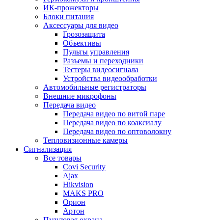
ИК-прожекторы
Блоки питания
Аксессуары для видео
Грозозащита
Объективы
Пульты управления
Разъемы и переходники
Тестеры видеосигнала
Устройства видеообработки
Автомобильные регистраторы
Внешние микрофоны
Передача видео
Передача видео по витой паре
Передача видео по коаксиалу
Передача видео по оптоволокну
Тепловизионные камеры
Сигнализация
Все товары
Covi Security
Ajax
Hikvision
MAKS PRO
Орион
Артон
Пультовая охрана