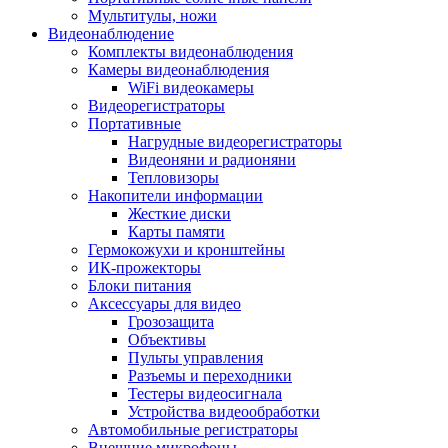
Мультитулы, ножи
Видеонаблюдение
Комплекты видеонаблюдения
Камеры видеонаблюдения
WiFi видеокамеры
Видеорегистраторы
Портативные
Нагрудные видеорегистраторы
Видеоняни и радионяни
Тепловизоры
Накопители информации
Жесткие диски
Карты памяти
Гермокожухи и кронштейны
ИК-прожекторы
Блоки питания
Аксессуары для видео
Грозозащита
Объективы
Пульты управления
Разъемы и переходники
Тестеры видеосигнала
Устройства видеообработки
Автомобильные регистраторы
Внешние микрофоны