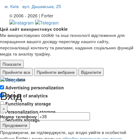
м. Київ
вул. Дашавська, 25
© 2006 - 2026 | Forter
Цей сайт використовує cookie
Ми використовуємо cookie та інші технології відстеження для
покращення вашого досвіду перегляду нашого сайту,
персоналізації контенту та реклами, надання соціальних функцій
медіа та аналізу трафіку.
Показати
Ad storage
Прийняти все
Прийняти вибране
Відхилити
User data
Advertising personalization
Вхід
Storage of analytics
Functionality storage
×
Personalization storage
Номер телефону
Security storage
Продовжити
Продовжуючи, ви підтверджуєте, що згодні увійти в особистий
кабінет Forter і даєте згоду на
обробку персональних даних