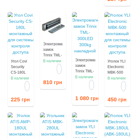
Электромагнитный
замок
Trinix TML-
Электромагнитный
200 200kg
В наличии
Угол Covi
Уголок YLI
замок
накладной
Security
Electronic
Trinix TML-
CS-180L
MBK-500
300LED
В наличии
монтажный
монтажный
В наличии
В наличии
810
грн
300kg
для
для
накладной
системы
системы
контроля
контроля
1 080
грн
225
450
грн
грн
доступа
доступа