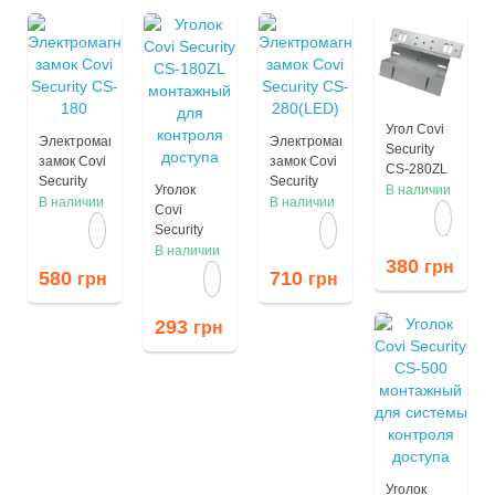
Угол Covi
Электромагнитный
Электромагнитный
Security
замок Covi
замок Covi
CS-280ZL
Security
Security
(LED)
В наличии
Уголок
CS-180
CS-
В наличии
В наличии
монтажный
Covi
280(LED)
для
Security
системы
CS-180ZL
В наличии
380
грн
контроля
монтажный
580
710
грн
грн
доступа
для
контроля
293
грн
доступа
Уголок