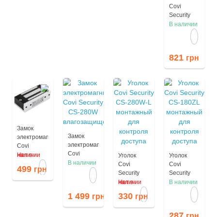
Covi
Security
CS-500
В наличии
монтажный
для
системы
821
грн
контроля
доступа
Замок
Замок
электромагнитный
электромагнитный
Covi
Covi
Security
Нет в наличии
Уголок
Уголок
Security
В наличии
CS-60G
Covi
Covi
499
грн
CS-280W
Security
Security
влагозащищенный
CS-280W-L
CS-180ZL
Нет в наличии
В наличии
монтажный
монтажный
1 499
330
грн
грн
для
для
контроля
контроля
287
грн
доступа
доступа