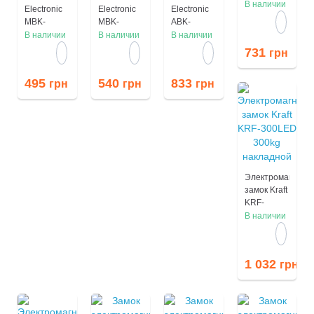
200kg
В наличии
Electronic
Electronic
Electronic
накладной
MBK-
MBK-
ABK-
280Cam-L
350UL
350LC-W
В наличии
В наличии
В наличии
монтажный
(ABK-
монтажный
731
грн
для
350UL)
для
системы
монтажный
системы
495
540
833
грн
грн
грн
контроля
для
контроля
доступа
системы
доступа
контроля
доступа
Электромагнитн
замок Kraft
KRF-
300LED
В наличии
300kg
накладной
1 032
грн