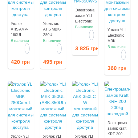
Электромагнитный
замок YLI
Electronic
Уголок
Угольник
YM-350W-
В наличии
ATIS AMP-
ATIS MBK-
Уголок YLI
S
180UL
280UL
Electronic
монтажный
монтажный
В наличии
В наличии
MBK-
для
для
180UL
В наличии
3 825
грн
системы
системы
(ABK-
контроля
контроля
180UL)
420
495
грн
грн
доступа
доступа
монтажный
360
грн
для
системы
контроля
доступа
Электромагнитн
замок Kraft
KRF-200
Уголок YLI
Уголок YLI
Уголок YLI