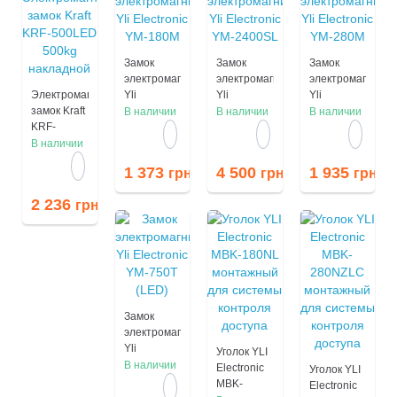
Замок
Замок
Замок
электромагнитный
электромагнитный
электромагнитн
Электромагнитный
Yli
Yli
Yli
замок Kraft
Electronic
Electronic
Electronic
В наличии
В наличии
В наличии
KRF-
YM-180M
YM-
YM-280M
500LED
2400SL
В наличии
500kg
1 373
4 500
1 935
грн
грн
грн
накладной
2 236
грн
Замок
электромагнитный
Yli
Уголок YLI
Electronic
В наличии
Electronic
Уголок YLI
YM-750T
MBK-
Electronic
(LED)