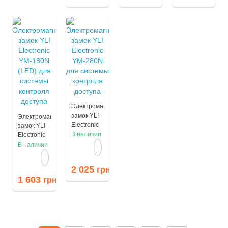
доступа
доступа
доступа
Электромагнитный
замок YLI
Электромагнитный
Electronic
замок YLI
YM-280N
В наличии
Electronic
для
YM-180N
В наличии
системы
(LED) для
контроля
системы
2 025
грн
доступа
контроля
1 603
грн
доступа