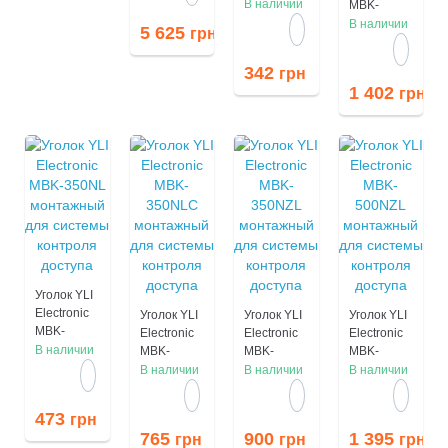
180NL
В наличии
MBK-
монтажный
280NZLC
В наличии
5 625
грн
для
монтажный
системы
для
342
грн
контроля
системы
1 402
грн
доступа
контроля
доступа
Уголок YLI
Electronic
Уголок YLI
Уголок YLI
Уголок YLI
MBK-
Electronic
Electronic
Electronic
350NL
В наличии
MBK-
MBK-
MBK-
монтажный
350NLC
350NZL
500NZL
В наличии
В наличии
В наличии
для
монтажный
монтажный
монтажный
системы
для
для
для
473
грн
контроля
системы
системы
системы
765
900
1 395
грн
грн
грн
доступа
контроля
контроля
контроля