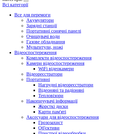
Всі категорії
Все для перемоги
Акумулятори
Зарядні станції
Портативні сонячні панелі
Очищувачі води
Газове обладнання
Мультитули, ножі
Відеоспостереження
Комплекти відеоспостереження
Камери відеоспостереження
WiFi відеокамери
Відеореєстратори
Портативні
Нагрудні відеореєстратори
Відеоняні та радіоняні
Тепловізори
Накопичувачі інформації
Жорсткі диски
Карти пам'яті
Аксесуари для відеоспостереження
Грозозахист
Об'єктиви
Пристрої відеообробки