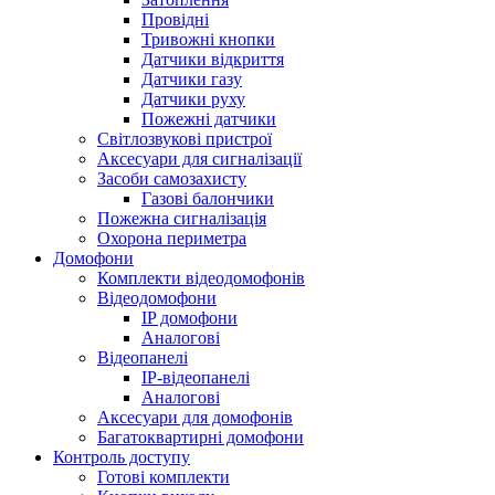
Провідні
Тривожні кнопки
Датчики відкриття
Датчики газу
Датчики руху
Пожежні датчики
Світлозвукові пристрої
Аксесуари для сигналізації
Засоби самозахисту
Газові балончики
Пожежна сигналізація
Охорона периметра
Домофони
Комплекти відеодомофонів
Відеодомофони
IP домофони
Аналогові
Відеопанелі
IP-відеопанелі
Аналогові
Аксесуари для домофонів
Багатоквартирні домофони
Контроль доступу
Готові комплекти