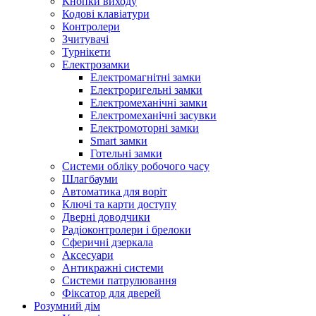
Кнопки виходу
Кодові клавіатури
Контролери
Зчитувачі
Турнікети
Електрозамки
Електромагнітні замки
Електроригельні замки
Електромеханічні замки
Електромеханічні засувки
Електромоторні замки
Smart замки
Готельні замки
Системи обліку робочого часу
Шлагбауми
Автоматика для воріт
Ключі та карти доступу
Дверні доводчики
Радіоконтролери і брелоки
Сферичні дзеркала
Аксесуари
Антикражні системи
Системи патрулювання
Фіксатор для дверей
Розумний дім