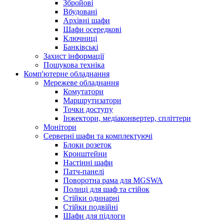
Збройові
Вбудовані
Архівні шафи
Шафи осередкові
Ключниці
Банківські
Захист інформації
Пошукова техніка
Комп'ютерне обладнання
Мережеве обладнання
Комутатори
Маршрутизатори
Точки доступу
Інжектори, медіаконвертер, спліттери
Монітори
Серверні шафи та комплектуючі
Блоки розеток
Кронштейни
Настінні шафи
Патч-панелі
Поворотна рама для MGSWA
Полиці для шаф та стійок
Стійки одинарні
Стійки подвійні
Шафи для підлоги