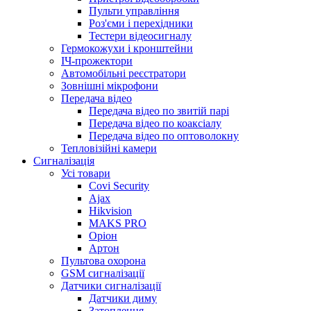
Пульти управління
Роз'єми і перехідники
Тестери відеосигналу
Гермокожухи і кронштейни
ІЧ-прожектори
Автомобільні реєстратори
Зовнішні мікрофони
Передача відео
Передача відео по звитій парі
Передача відео по коаксіалу
Передача відео по оптоволокну
Тепловізійні камери
Cигналізація
Усі товари
Covi Security
Ajax
Hikvision
MAKS PRO
Оріон
Артон
Пультова охорона
GSM сигналізації
Датчики сигналізації
Датчики диму
Затоплення