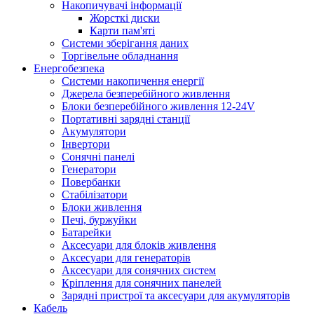
Накопичувачі інформації
Жорсткі диски
Карти пам'яті
Системи зберігання даних
Торгівельне обладнання
Енергобезпека
Системи накопичення енергії
Джерела безперебійного живлення
Блоки безперебійного живлення 12-24V
Портативні зарядні станції
Акумулятори
Інвертори
Сонячні панелі
Генератори
Повербанки
Стабілізатори
Блоки живлення
Печі, буржуйки
Батарейки
Аксесуари для блоків живлення
Аксесуари для генераторів
Аксесуари для сонячних систем
Кріплення для сонячних панелей
Зарядні пристрої та аксесуари для акумуляторів
Кабель