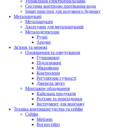
Управління електроприладами
Системи контролю протікання води
Smart пристрої для розумного будинку
Металошукачі
Металошукачі
Аксесуари для металошукачів
Металодетектори
Ручні
Арочні
Зв'язок та мережі
Оповіщення та озвучування
Гучномовці
Підсилювачі
Мікрофони
Контролери
Регулятори гучності
Джерела звуку
Монтажне обладнання
Кабельна продукція
Роз'єми та перехідники
Інструмент для монтажу
Техніка контршпигунства та сейфи
Сейфи
Меблеві
Вогнестійкі