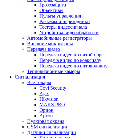
Грозозащита
Объективы
Пульты управления
Разъемы и переходники
Тестеры видеосигнала
Устройства видеообработки
Автомобильные регистраторы
Внешние микрофоны
Передача видео
Передача видео по витой паре
Передача видео по коаксиалу
Передача видео по оптоволокну
Тепловизионные камеры
Сигнализация
Все товары
Covi Security
Ajax
Hikvision
MAKS PRO
Орион
Артон
Пультовая охрана
GSM сигнализации
Датчики сигнализации
Датчики дыма