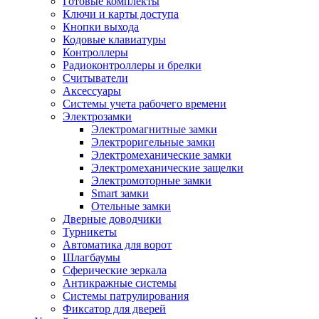
Готовые комплекты
Ключи и карты доступа
Кнопки выхода
Кодовые клавиатуры
Контроллеры
Радиоконтроллеры и брелки
Считыватели
Аксессуары
Системы учета рабочего времени
Электрозамки
Электромагнитные замки
Электроригельные замки
Электромеханические замки
Электромеханические защелки
Электромоторные замки
Smart замки
Отельные замки
Дверные доводчики
Турникеты
Автоматика для ворот
Шлагбаумы
Сферические зеркала
Антикражные системы
Системы патрулирования
Фиксатор для дверей