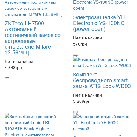
Электрозащелка YLI
Electronic YS-130NC
ZKTeco LH7500.
(pоwer open)
Автономный
гостиничный замок со
Нет в наличии
встроенным
570
грн
счтывателе Mifare
13.56МГц
Нет в наличии
4 848
грн
Комплект
беспроводного smart
замка ATIS Lock-WD03
Нет в наличии
5 206
грн