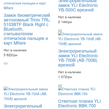
Электроригельный
замок YLI Electronic
YB-500C врезной
Замок биометрический
Нет в наличии
автономный Trinix TRL-
2 144
грн
5103BTF Black Right с
Bluetooth,
считывателем
отпечатков пальцев и
карт Mifare
Нет в наличии
Электроригельный
замок YLI Electronic
5 822
грн
YB-700B (AB-700B)
врезной
Нет в наличии
1 072
грн
Ответная планка YLI
Electronic BBK-700
Электроригельный