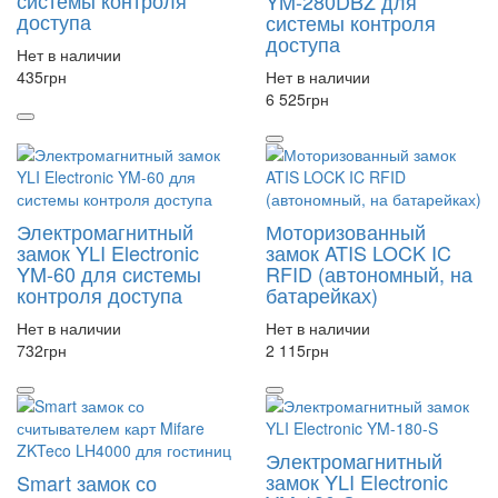
системы контроля
YM-280DBZ для
доступа
системы контроля
доступа
Нет в наличии
435
грн
Нет в наличии
6 525
грн
Электромагнитный
Моторизованный
замок YLI Electronic
замок ATIS LOCK IC
YM-60 для системы
RFID (автономный, на
контроля доступа
батарейках)
Нет в наличии
Нет в наличии
732
грн
2 115
грн
Электромагнитный
замок YLI Electronic
Smart замок со