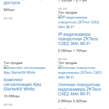
1 352
грн
1 217
грн
доступа
820
грн
Топ продаж
IP-видеокамера
поворотная ZKTeco
C2E2 3Мп Wi-Fi
2 050
грн
1 743
грн
Топ продаж
Топ продаж
Комплект
сигнализации Ajax
Уличная поворотная
StarterKit White
видеокамера ZKTeco
C4E2 4Мп Wi-Fi
10 099
грн
2 850
грн
2 423
грн