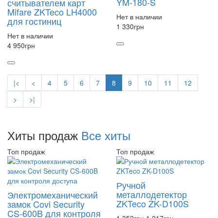
YM-180-S
считывателем карт
Mifare ZKTeco LH4000
Нет в наличии
для гостиниц
1 330
грн
Нет в наличии
4 950
грн
|<
<
4
5
6
7
8
9
10
11
12
>
>|
Хиты продаж
Все хиты
Топ продаж
Топ продаж
Ручной
металлодетектор
Электромеханический
ZKTeco ZK-D100S
замок Covi Security
CS-600B для контроля