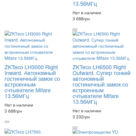
13.56МГц
Нет в наличии
3 688
грн
ZKTeco LH3000 Right
ZKTeco LH6500 Right
Inward. Автономный
Outward. Супер тонкий
гостиничный замок со
автономный
встроенным
гостиничный замок со
счтывателе Mifare
встроенным
13.56МГц
счтывателе Mifare
13.56МГц
Нет в наличии
Нет в наличии
3 688
грн
3 232
грн