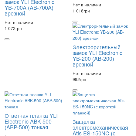
замок YLI Electronic
Нет в наличии
YB-700A (AB-700A)
1 018
грн
врезной
Нет в наличии
1 072
грн
Электроригельный
замок YLI Electronic
YB-200 (AB-200)
врезной
Нет в наличии
992
грн
Ответная планка YLI
Electronic ABK-500
Защелка
(ABP-500) тонкая
электромеханическая
Atis ES-150NC (с