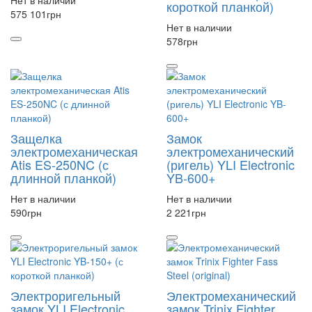
Нет в наличии
короткой планкой)
575 101
грн
Нет в наличии
578
грн
Защелка
Замок
электромеханическая
электромеханический
Atis ES-250NC (с
(ригель) YLI Electronic
длинной планкой)
YB-600+
Нет в наличии
Нет в наличии
590
грн
2 221
грн
Электроригельный
Электромеханический
замок YLI Electronic
замок Trinix Fighter