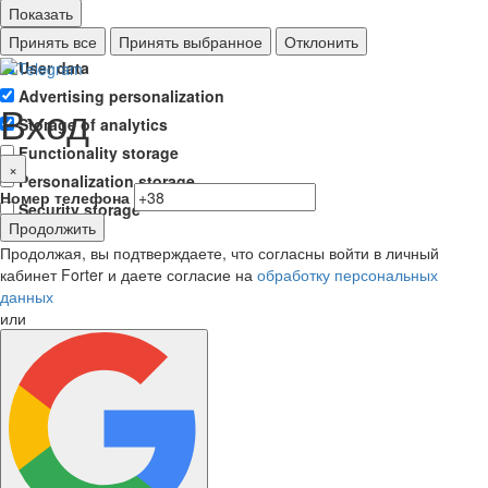
Показать
Ad storage
Принять все
Принять выбранное
Отклонить
User data
Advertising personalization
Вход
Storage of analytics
Functionality storage
×
Personalization storage
Номер телефона
Security storage
Продолжить
Продолжая, вы подтверждаете, что согласны войти в личный
кабинет Forter и даете согласие на
обработку персональных
данных
или