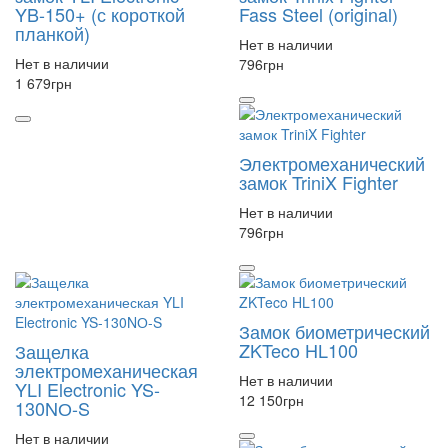
YB-150+ (с короткой
Fass Steel (original)
планкой)
Нет в наличии
Нет в наличии
796
грн
1 679
грн
Электромеханический
замок TriniX Fighter
Нет в наличии
796
грн
Замок биометрический
ZKTeco HL100
Защелка
электромеханическая
Нет в наличии
YLI Electronic YS-
12 150
грн
130NО-S
Нет в наличии