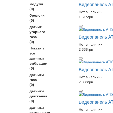
Видеопанель AT
модули
(0)
Нет в наличии
брелоки
1 615
грн
(0)
датчик
угарного
Видеопанель AT
газа
(0)
Нет в наличии
Показать
2 338
грн
все
датчики
вибрации
(0)
Видеопанель AT
датчики
Нет в наличии
газа
2 338
грн
(0)
датчики
движения
(0)
Видеопанель AT
датчики
Нет в наличии
затопления