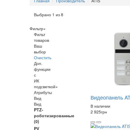
Главная
Производитель
ATIS
Выбрано 1 из 8
Фильтр
×
Фильт
товаров
Ваш
выбор
Очистить
Доп.
функции
с
ИК
подсветкой
×
Атрибуты
Видеопанель AT
Вид
Вид
В наличии
PTZ-
2 925
грн
роботизированные
(0)
PV