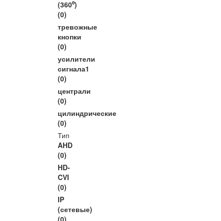
(360⁰)
(0)
тревожные
кнопки
(0)
усилители
сигнала1
(0)
централи
(0)
цилиндрические
(0)
Тип
AHD
(0)
HD-
CVI
(0)
IP
(сетевые)
(0)