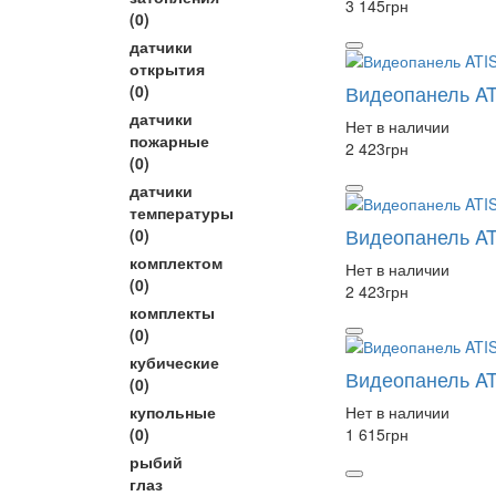
3 145
грн
(0)
датчики
открытия
Видеопанель AT
(0)
датчики
Нет в наличии
пожарные
2 423
грн
(0)
датчики
температуры
Видеопанель AT
(0)
комплектом
Нет в наличии
(0)
2 423
грн
комплекты
(0)
кубические
Видеопанель AT
(0)
купольные
Нет в наличии
(0)
1 615
грн
рыбий
глаз