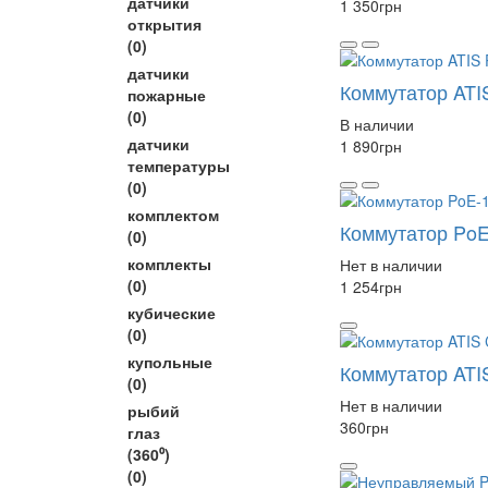
датчики
1 350
грн
открытия
(0)
датчики
Коммутатор ATI
пожарные
(0)
В наличии
датчики
1 890
грн
температуры
(0)
комплектом
Коммутатор PoE
(0)
комплекты
Нет в наличии
(0)
1 254
грн
кубические
(0)
купольные
Коммутатор ATI
(0)
Нет в наличии
рыбий
360
грн
глаз
(360⁰)
(0)