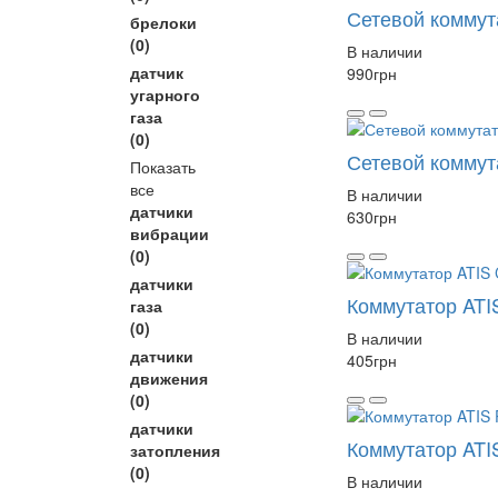
Сетевой коммут
брелоки
(0)
В наличии
датчик
990
грн
угарного
газа
(0)
Сетевой коммут
Показать
все
В наличии
датчики
630
грн
вибрации
(0)
датчики
Коммутатор ATI
газа
(0)
В наличии
датчики
405
грн
движения
(0)
датчики
Коммутатор ATI
затопления
(0)
В наличии