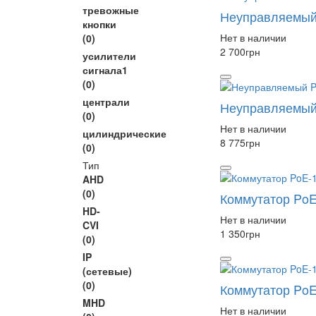
тревожные
Неуправляемый 
кнопки
Нет в наличии
(0)
2 700
грн
усилители
сигнала1
(0)
централи
Неуправляемый 
(0)
Нет в наличии
цилиндрические
8 775
грн
(0)
Тип
AHD
(0)
Коммутатор PoE
HD-
Нет в наличии
CVI
1 350
грн
(0)
IP
(сетевые)
(0)
Коммутатор PoE
MHD
Нет в наличии