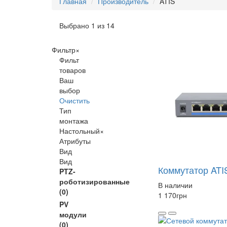
Главная
Производитель
ATIS
Выбрано 1 из 14
Фильтр
×
Фильт
товаров
Ваш
выбор
Очистить
Тип
монтажа
Настольный
×
Атрибуты
Вид
Вид
Коммутатор ATI
PTZ-
роботизированные
В наличии
(0)
1 170
грн
PV
модули
(0)