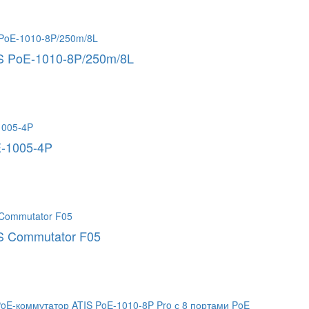
S PoE-1010-8P/250m/8L
-1005-4P
S Commutator F05