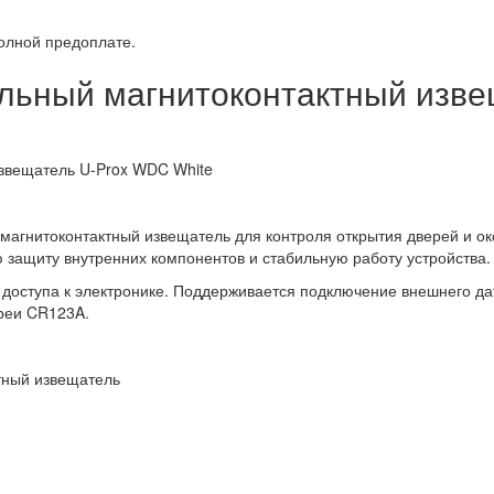
полной предоплате.
льный магнитоконтактный изв
звещатель U-Prox WDC White
агнитоконтактный извещатель для контроля открытия дверей и ок
 защиту внутренних компонентов и стабильную работу устройства.
з доступа к электронике. Поддерживается подключение внешнего д
ареи CR123A.
тный извещатель