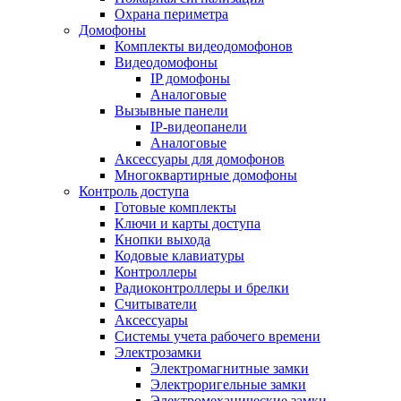
Охрана периметра
Домофоны
Комплекты видеодомофонов
Видеодомофоны
IP домофоны
Аналоговые
Вызывные панели
IP-видеопанели
Аналоговые
Аксессуары для домофонов
Многоквартирные домофоны
Контроль доступа
Готовые комплекты
Ключи и карты доступа
Кнопки выхода
Кодовые клавиатуры
Контроллеры
Радиоконтроллеры и брелки
Считыватели
Аксессуары
Системы учета рабочего времени
Электрозамки
Электромагнитные замки
Электроригельные замки
Электромеханические замки