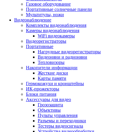
Газовое оборудование
Портативные солнечные панели
Мультитулы, ножи
Видеонаблюдение
Комплекты видеонаблюдения
Камеры видеонаблюдения
WiFi видеокамеры
Видеорегистраторы
Портативные
Нагрудные видеорегистраторы
Видеоняни и радионяни
Тепловизоры
Накопители информации
Жесткие диски
Карты памяти
Гермокожухи и кронштейны
ИК-прожекторы
Блоки питания
Аксессуары для видео
Грозозащита
Объективы
Пульты управления
Разъемы и переходники
Тестеры видеосигнала
Устройства видеообработки