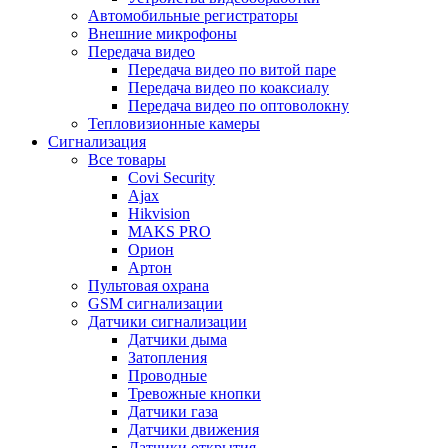
Автомобильные регистраторы
Внешние микрофоны
Передача видео
Передача видео по витой паре
Передача видео по коаксиалу
Передача видео по оптоволокну
Тепловизионные камеры
Сигнализация
Все товары
Covi Security
Ajax
Hikvision
MAKS PRO
Орион
Артон
Пультовая охрана
GSM сигнализации
Датчики сигнализации
Датчики дыма
Затопления
Проводные
Тревожные кнопки
Датчики газа
Датчики движения
Датчики открытия