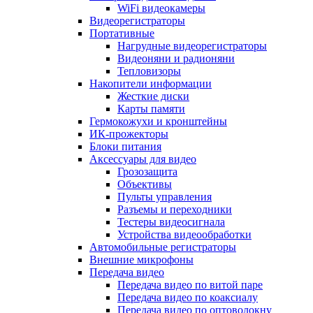
WiFi видеокамеры
Видеорегистраторы
Портативные
Нагрудные видеорегистраторы
Видеоняни и радионяни
Тепловизоры
Накопители информации
Жесткие диски
Карты памяти
Гермокожухи и кронштейны
ИК-прожекторы
Блоки питания
Аксессуары для видео
Грозозащита
Объективы
Пульты управления
Разъемы и переходники
Тестеры видеосигнала
Устройства видеообработки
Автомобильные регистраторы
Внешние микрофоны
Передача видео
Передача видео по витой паре
Передача видео по коаксиалу
Передача видео по оптоволокну