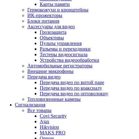
Карты памяти
Гермокожухи и кронштейны
ИК-прожекторы
Блоки питания
Аксессуары для видео
Грозозащита
Объективы
Пульты управления
Разъемы и переходники
Тестеры видеосигнала
Устройства видеообработки
Автомобильные регистраторы
Внешние микрофоны
Передача видео
Передача видео по витой паре
Передача видео по коаксиалу
Передача видео по оптоволокну
Тепловизионные камеры
Сигнализация
Все товары
Covi Security
Ajax
Hikvision
MAKS PRO
Орион