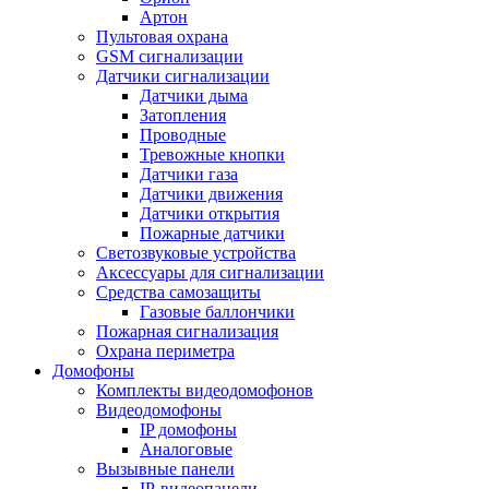
Артон
Пультовая охрана
GSM сигнализации
Датчики сигнализации
Датчики дыма
Затопления
Проводные
Тревожные кнопки
Датчики газа
Датчики движения
Датчики открытия
Пожарные датчики
Светозвуковые устройства
Аксессуары для сигнализации
Средства самозащиты
Газовые баллончики
Пожарная сигнализация
Охрана периметра
Домофоны
Комплекты видеодомофонов
Видеодомофоны
IP домофоны
Аналоговые
Вызывные панели
IP-видеопанели