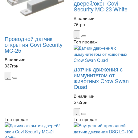
дверей/окон Covi
Security MC-23 White
В наличии
76
грн
Проводной датчик
Топ продаж
открытия Covi Security
MC-25
В наличии
337
грн
Датчик движения с
иммунитетом от
животных Crow Swan
Quad
В наличии
572
грн
Топ продаж
Топ продаж