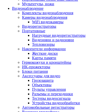
Мультитулы, ножи
Видеонаблюдение
Комплекты видеонаблюдения
Камеры видеонаблюдения
WiFi видеокамеры
Видеорегистраторы
Портативные
Нагрудные видеорегистраторы
Видеоняни и радионяни
Тепловизоры
Накопители информации
Жесткие диски
Карты памяти
Гермокожухи и кронштейны
ИК-прожекторы
Блоки питания
Аксессуары для видео
Грозозащита
Объективы
Пульты управления
Разъемы и переходники
Тестеры видеосигнала
Устройства видеообработки
Автомобильные регистраторы
Внешние микрофоны