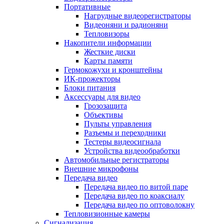
Портативные
Нагрудные видеорегистраторы
Видеоняни и радионяни
Тепловизоры
Накопители информации
Жесткие диски
Карты памяти
Гермокожухи и кронштейны
ИК-прожекторы
Блоки питания
Аксессуары для видео
Грозозащита
Объективы
Пульты управления
Разъемы и переходники
Тестеры видеосигнала
Устройства видеообработки
Автомобильные регистраторы
Внешние микрофоны
Передача видео
Передача видео по витой паре
Передача видео по коаксиалу
Передача видео по оптоволокну
Тепловизионные камеры
Сигнализация