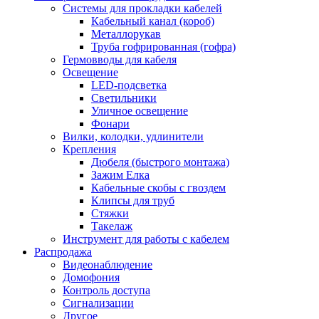
Системы для прокладки кабелей
Кабельный канал (короб)
Металлорукав
Труба гофрированная (гофра)
Гермовводы для кабеля
Освещение
LED-подсветка
Светильники
Уличное освещение
Фонари
Вилки, колодки, удлинители
Крепления
Дюбеля (быстрого монтажа)
Зажим Елка
Кабельные скобы с гвоздем
Клипсы для труб
Стяжки
Такелаж
Инструмент для работы с кабелем
Распродажа
Видеонаблюдение
Домофония
Контроль доступа
Сигнализации
Другое