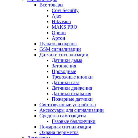
Все товары
Covi Security
Ajax
Hikvision
MAKS PRO
Орион
Артон
Пультовая охрана
GSM сигнализации
Датчики сигнализации
Датчики дыма
Затопления
Проводные
Тревожные кнопки
Датчики газа
Датчики движения
Датчики открытия
Пожарные датчики
Светозвуковые устройства
Аксессуары для сигнализации
Средства самозащиты
Газовые баллончики
Пожарная сигнализация
Охрана периметра
Домофоны