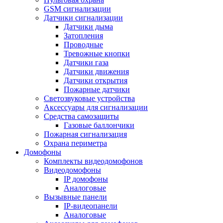
GSM сигнализации
Датчики сигнализации
Датчики дыма
Затопления
Проводные
Тревожные кнопки
Датчики газа
Датчики движения
Датчики открытия
Пожарные датчики
Светозвуковые устройства
Аксессуары для сигнализации
Средства самозащиты
Газовые баллончики
Пожарная сигнализация
Охрана периметра
Домофоны
Комплекты видеодомофонов
Видеодомофоны
IP домофоны
Аналоговые
Вызывные панели
IP-видеопанели
Аналоговые