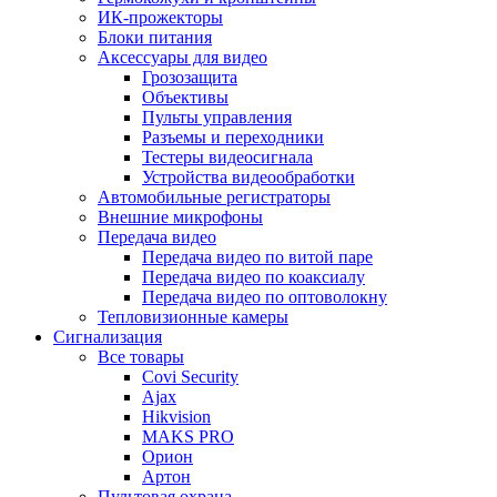
ИК-прожекторы
Блоки питания
Аксессуары для видео
Грозозащита
Объективы
Пульты управления
Разъемы и переходники
Тестеры видеосигнала
Устройства видеообработки
Автомобильные регистраторы
Внешние микрофоны
Передача видео
Передача видео по витой паре
Передача видео по коаксиалу
Передача видео по оптоволокну
Тепловизионные камеры
Сигнализация
Все товары
Covi Security
Ajax
Hikvision
MAKS PRO
Орион
Артон
Пультовая охрана