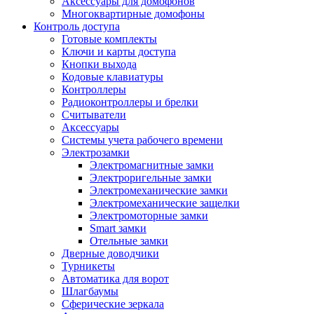
Аксессуары для домофонов
Многоквартирные домофоны
Контроль доступа
Готовые комплекты
Ключи и карты доступа
Кнопки выхода
Кодовые клавиатуры
Контроллеры
Радиоконтроллеры и брелки
Считыватели
Аксессуары
Системы учета рабочего времени
Электрозамки
Электромагнитные замки
Электроригельные замки
Электромеханические замки
Электромеханические защелки
Электромоторные замки
Smart замки
Отельные замки
Дверные доводчики
Турникеты
Автоматика для ворот
Шлагбаумы
Сферические зеркала