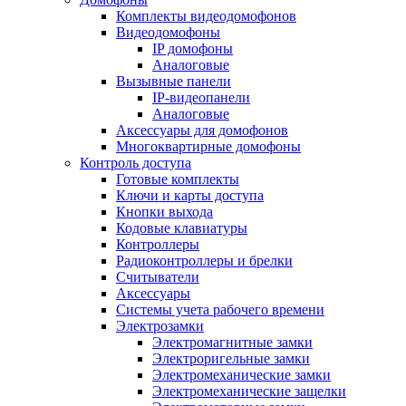
Комплекты видеодомофонов
Видеодомофоны
IP домофоны
Аналоговые
Вызывные панели
IP-видеопанели
Аналоговые
Аксессуары для домофонов
Многоквартирные домофоны
Контроль доступа
Готовые комплекты
Ключи и карты доступа
Кнопки выхода
Кодовые клавиатуры
Контроллеры
Радиоконтроллеры и брелки
Считыватели
Аксессуары
Системы учета рабочего времени
Электрозамки
Электромагнитные замки
Электроригельные замки
Электромеханические замки
Электромеханические защелки