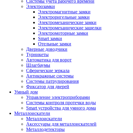
Системы учета рабочего времени
Электрозамки
Электромагнитные замки
Электроригельные замки
Электромеханические замки
Электромеханические защелки
Электромоторные замки
Smart замки
Отельные замки
Дверные доводчики
Турникеты
Автоматика для ворот
Шлагбаумы
Сферические зеркала
Антикражные системы
Системы патрулирования
Фиксатор для дверей
Умный дом
Управление электроприборами
Системы контроля протечки воды
Smart устройства для умного дома
Металлоискатели
Металлоискатели
Аксессуары для металлоискателей
Металлодетекторы