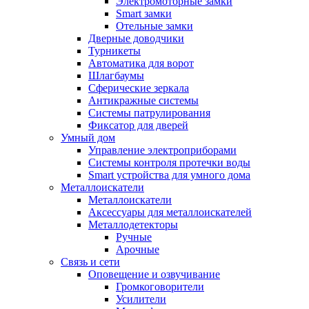
Электромоторные замки
Smart замки
Отельные замки
Дверные доводчики
Турникеты
Автоматика для ворот
Шлагбаумы
Сферические зеркала
Антикражные системы
Системы патрулирования
Фиксатор для дверей
Умный дом
Управление электроприборами
Системы контроля протечки воды
Smart устройства для умного дома
Металлоискатели
Металлоискатели
Аксессуары для металлоискателей
Металлодетекторы
Ручные
Арочные
Связь и сети
Оповещение и озвучивание
Громкоговорители
Усилители