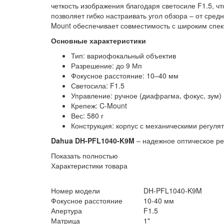
четкость изображения благодаря светосиле F1.5, 
позволяет гибко настраивать угол обзора – от сре
Mount обеспечивает совместимость с широким спек
Основные характеристики
Тип: вариофокальный объектив
Разрешение: до 9 Мп
Фокусное расстояние: 10–40 мм
Светосила: F1.5
Управление: ручное (диафрагма, фокус, зум)
Крепеж: C-Mount
Вес: 580 г
Конструкция: корпус с механическими регуля
Dahua DH-PFL1040-K9M
– надежное оптическое ре
Показать полностью
Характеристики товара
Номер модели
DH-PFL1040-K9M
Фокусное расстояние
10-40 мм
Апертура
F1.5
Матрица
1"