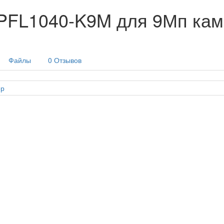
PFL1040-K9M для 9Мп кам
Файлы
0 Отзывов