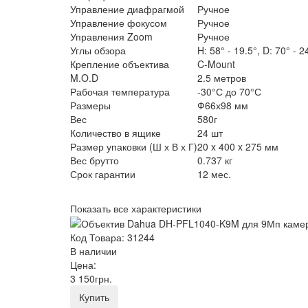
Управление диафрагмой
Ручное
Управление фокусом
Ручное
Управления Zoom
Ручное
Углы обзора
H: 58° - 19.5°, D: 70° - 2
Крепление объектива
C-Mount
M.O.D
2.5 метров
Рабочая температура
-30°С до 70°С
Размеры
Ф66х98 мм
Вес
580г
Количество в ящике
24 шт
Размер упаковки (Ш х В х Г)
20 x 400 x 275 мм
Вес брутто
0.737 кг
Срок гарантии
12 мес.
Показать все характеристики
Код Товара: 31244
В наличии
Цена:
3 150
грн
.
Купить