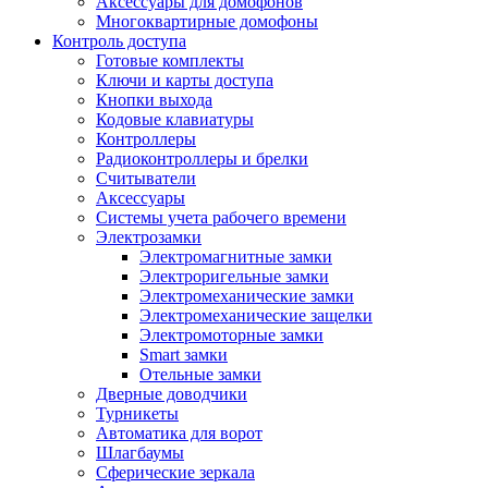
Аксессуары для домофонов
Многоквартирные домофоны
Контроль доступа
Готовые комплекты
Ключи и карты доступа
Кнопки выхода
Кодовые клавиатуры
Контроллеры
Радиоконтроллеры и брелки
Считыватели
Аксессуары
Системы учета рабочего времени
Электрозамки
Электромагнитные замки
Электроригельные замки
Электромеханические замки
Электромеханические защелки
Электромоторные замки
Smart замки
Отельные замки
Дверные доводчики
Турникеты
Автоматика для ворот
Шлагбаумы
Сферические зеркала