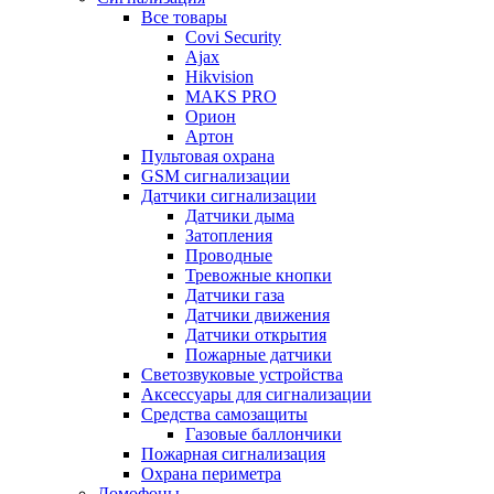
Все товары
Covi Security
Ajax
Hikvision
MAKS PRO
Орион
Артон
Пультовая охрана
GSM сигнализации
Датчики сигнализации
Датчики дыма
Затопления
Проводные
Тревожные кнопки
Датчики газа
Датчики движения
Датчики открытия
Пожарные датчики
Светозвуковые устройства
Аксессуары для сигнализации
Средства самозащиты
Газовые баллончики
Пожарная сигнализация
Охрана периметра
Домофоны