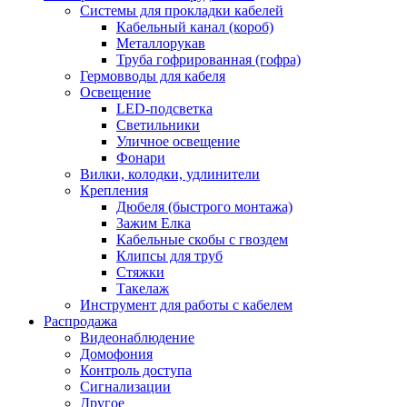
Системы для прокладки кабелей
Кабельный канал (короб)
Металлорукав
Труба гофрированная (гофра)
Гермовводы для кабеля
Освещение
LED-подсветка
Светильники
Уличное освещение
Фонари
Вилки, колодки, удлинители
Крепления
Дюбеля (быстрого монтажа)
Зажим Елка
Кабельные скобы с гвоздем
Клипсы для труб
Стяжки
Такелаж
Инструмент для работы с кабелем
Распродажа
Видеонаблюдение
Домофония
Контроль доступа
Сигнализации
Другое