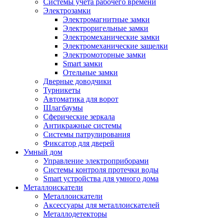
Системы учета рабочего времени
Электрозамки
Электромагнитные замки
Электроригельные замки
Электромеханические замки
Электромеханические защелки
Электромоторные замки
Smart замки
Отельные замки
Дверные доводчики
Турникеты
Автоматика для ворот
Шлагбаумы
Сферические зеркала
Антикражные системы
Системы патрулирования
Фиксатор для дверей
Умный дом
Управление электроприборами
Системы контроля протечки воды
Smart устройства для умного дома
Металлоискатели
Металлоискатели
Аксессуары для металлоискателей
Металлодетекторы