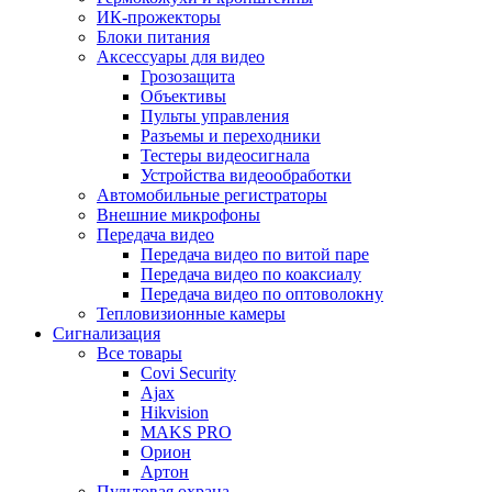
ИК-прожекторы
Блоки питания
Аксессуары для видео
Грозозащита
Объективы
Пульты управления
Разъемы и переходники
Тестеры видеосигнала
Устройства видеообработки
Автомобильные регистраторы
Внешние микрофоны
Передача видео
Передача видео по витой паре
Передача видео по коаксиалу
Передача видео по оптоволокну
Тепловизионные камеры
Сигнализация
Все товары
Covi Security
Ajax
Hikvision
MAKS PRO
Орион
Артон
Пультовая охрана