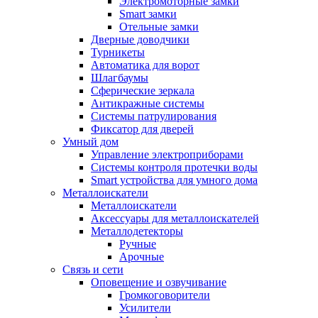
Электромоторные замки
Smart замки
Отельные замки
Дверные доводчики
Турникеты
Автоматика для ворот
Шлагбаумы
Сферические зеркала
Антикражные системы
Системы патрулирования
Фиксатор для дверей
Умный дом
Управление электроприборами
Системы контроля протечки воды
Smart устройства для умного дома
Металлоискатели
Металлоискатели
Аксессуары для металлоискателей
Металлодетекторы
Ручные
Арочные
Связь и сети
Оповещение и озвучивание
Громкоговорители
Усилители