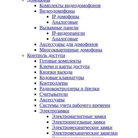
Комплекты видеодомофонов
Видеодомофоны
IP домофоны
Аналоговые
Вызывные панели
IP-видеопанели
Аналоговые
Аксессуары для домофонов
Многоквартирные домофоны
Контроль доступа
Готовые комплекты
Ключи и карты доступа
Кнопки выхода
Кодовые клавиатуры
Контроллеры
Радиоконтроллеры и брелки
Считыватели
Аксессуары
Системы учета рабочего времени
Электрозамки
Электромагнитные замки
Электроригельные замки
Электромеханические замки
Электромеханические защелки