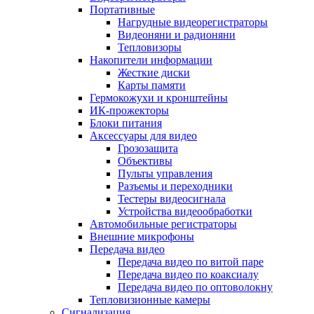
Портативные
Нагрудные видеорегистраторы
Видеоняни и радионяни
Тепловизоры
Накопители информации
Жесткие диски
Карты памяти
Гермокожухи и кронштейны
ИК-прожекторы
Блоки питания
Аксессуары для видео
Грозозащита
Объективы
Пульты управления
Разъемы и переходники
Тестеры видеосигнала
Устройства видеообработки
Автомобильные регистраторы
Внешние микрофоны
Передача видео
Передача видео по витой паре
Передача видео по коаксиалу
Передача видео по оптоволокну
Тепловизионные камеры
Сигнализация