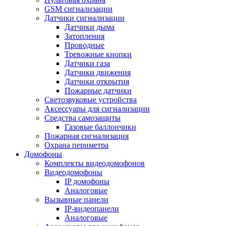
GSM сигнализации
Датчики сигнализации
Датчики дыма
Затопления
Проводные
Тревожные кнопки
Датчики газа
Датчики движения
Датчики открытия
Пожарные датчики
Светозвуковые устройства
Аксессуары для сигнализации
Средства самозащиты
Газовые баллончики
Пожарная сигнализация
Охрана периметра
Домофоны
Комплекты видеодомофонов
Видеодомофоны
IP домофоны
Аналоговые
Вызывные панели
IP-видеопанели
Аналоговые