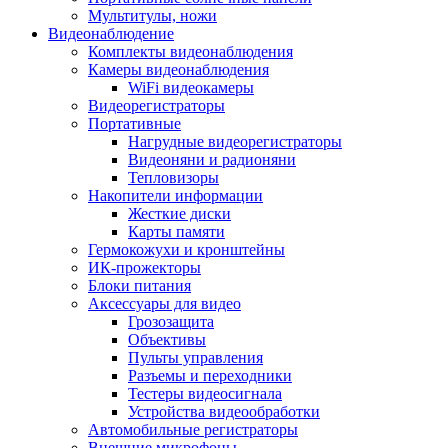
Мультитулы, ножи
Видеонаблюдение
Комплекты видеонаблюдения
Камеры видеонаблюдения
WiFi видеокамеры
Видеорегистраторы
Портативные
Нагрудные видеорегистраторы
Видеоняни и радионяни
Тепловизоры
Накопители информации
Жесткие диски
Карты памяти
Гермокожухи и кронштейны
ИК-прожекторы
Блоки питания
Аксессуары для видео
Грозозащита
Объективы
Пульты управления
Разъемы и переходники
Тестеры видеосигнала
Устройства видеообработки
Автомобильные регистраторы
Внешние микрофоны