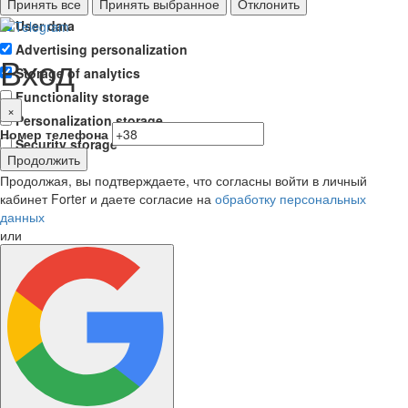
Ad storage
Принять все
Принять выбранное
Отклонить
User data
Advertising personalization
Вход
Storage of analytics
Functionality storage
×
Personalization storage
Номер телефона
Security storage
Продолжить
Продолжая, вы подтверждаете, что согласны войти в личный
кабинет Forter и даете согласие на
обработку персональных
данных
или