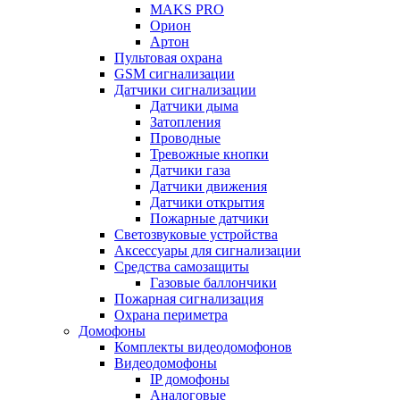
MAKS PRO
Орион
Артон
Пультовая охрана
GSM сигнализации
Датчики сигнализации
Датчики дыма
Затопления
Проводные
Тревожные кнопки
Датчики газа
Датчики движения
Датчики открытия
Пожарные датчики
Светозвуковые устройства
Аксессуары для сигнализации
Средства самозащиты
Газовые баллончики
Пожарная сигнализация
Охрана периметра
Домофоны
Комплекты видеодомофонов
Видеодомофоны
IP домофоны
Аналоговые