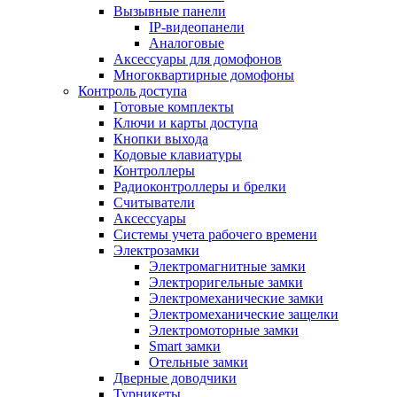
Вызывные панели
IP-видеопанели
Аналоговые
Аксессуары для домофонов
Многоквартирные домофоны
Контроль доступа
Готовые комплекты
Ключи и карты доступа
Кнопки выхода
Кодовые клавиатуры
Контроллеры
Радиоконтроллеры и брелки
Считыватели
Аксессуары
Системы учета рабочего времени
Электрозамки
Электромагнитные замки
Электроригельные замки
Электромеханические замки
Электромеханические защелки
Электромоторные замки
Smart замки
Отельные замки
Дверные доводчики
Турникеты