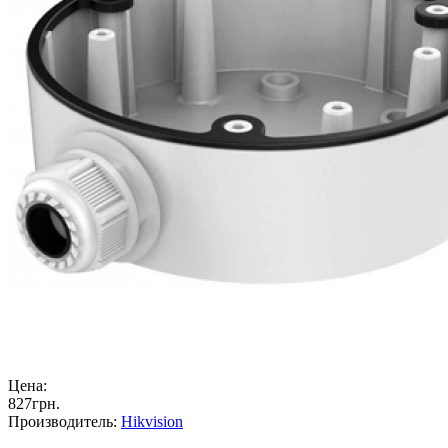
Цена:
827
грн
.
Производитель:
Hikvision