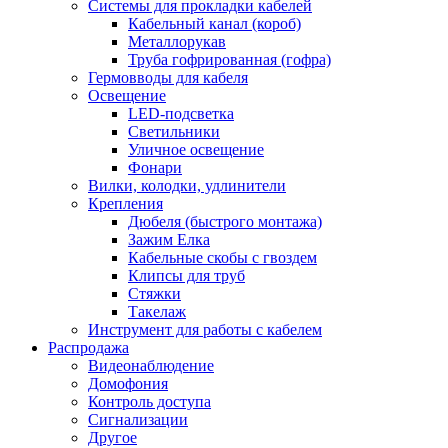
Системы для прокладки кабелей
Кабельный канал (короб)
Металлорукав
Труба гофрированная (гофра)
Гермовводы для кабеля
Освещение
LED-подсветка
Светильники
Уличное освещение
Фонари
Вилки, колодки, удлинители
Крепления
Дюбеля (быстрого монтажа)
Зажим Елка
Кабельные скобы с гвоздем
Клипсы для труб
Стяжки
Такелаж
Инструмент для работы с кабелем
Распродажа
Видеонаблюдение
Домофония
Контроль доступа
Сигнализации
Другое