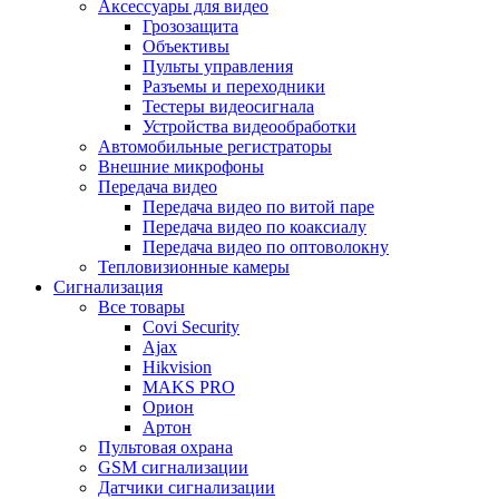
Аксессуары для видео
Грозозащита
Объективы
Пульты управления
Разъемы и переходники
Тестеры видеосигнала
Устройства видеообработки
Автомобильные регистраторы
Внешние микрофоны
Передача видео
Передача видео по витой паре
Передача видео по коаксиалу
Передача видео по оптоволокну
Тепловизионные камеры
Сигнализация
Все товары
Covi Security
Ajax
Hikvision
MAKS PRO
Орион
Артон
Пультовая охрана
GSM сигнализации
Датчики сигнализации