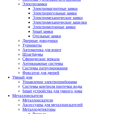
Электрозамки
Электромагнитные замки
Электроригельные замки
Электромеханические замки
Электромеханические защелки
Электромоторные замки
Smart замки
Отельные замки
Дверные доводчики
Турникеты
Автоматика для ворот
Шлагбаумы
Сферические зеркала
Антикражные системы
Системы патрулирования
Фиксатор для дверей
Умный дом
Управление электроприборами
Системы контроля протечки воды
Smart устройства для умного дома
Металлоискатели
Металлоискатели
Аксессуары для металлоискателей
Металлодетекторы
Ручные