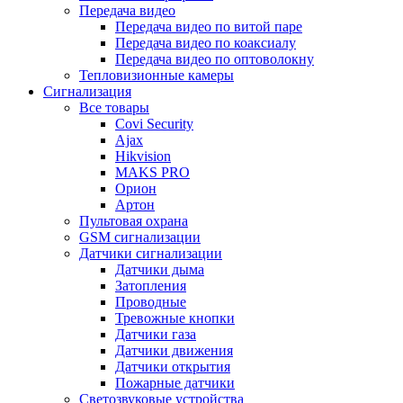
Передача видео
Передача видео по витой паре
Передача видео по коаксиалу
Передача видео по оптоволокну
Тепловизионные камеры
Сигнализация
Все товары
Covi Security
Ajax
Hikvision
MAKS PRO
Орион
Артон
Пультовая охрана
GSM сигнализации
Датчики сигнализации
Датчики дыма
Затопления
Проводные
Тревожные кнопки
Датчики газа
Датчики движения
Датчики открытия
Пожарные датчики
Светозвуковые устройства