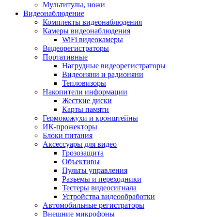
Мультитулы, ножи
Видеонаблюдение
Комплекты видеонаблюдения
Камеры видеонаблюдения
WiFi видеокамеры
Видеорегистраторы
Портативные
Нагрудные видеорегистраторы
Видеоняни и радионяни
Тепловизоры
Накопители информации
Жесткие диски
Карты памяти
Гермокожухи и кронштейны
ИК-прожекторы
Блоки питания
Аксессуары для видео
Грозозащита
Объективы
Пульты управления
Разъемы и переходники
Тестеры видеосигнала
Устройства видеообработки
Автомобильные регистраторы
Внешние микрофоны