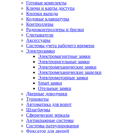
Готовые комплекты
Ключи и карты доступа
Кнопки выхода
Кодовые клавиатуры
Контроллеры
Радиоконтроллеры и брелки
Считыватели
Аксессуары
Системы учета рабочего времени
Электрозамки
Электромагнитные замки
Электроригельные замки
Электромеханические замки
Электромеханические защелки
Электромоторные замки
Smart замки
Отельные замки
Дверные доводчики
Турникеты
Автоматика для ворот
Шлагбаумы
Сферические зеркала
Антикражные системы
Системы патрулирования
Фиксатор для дверей