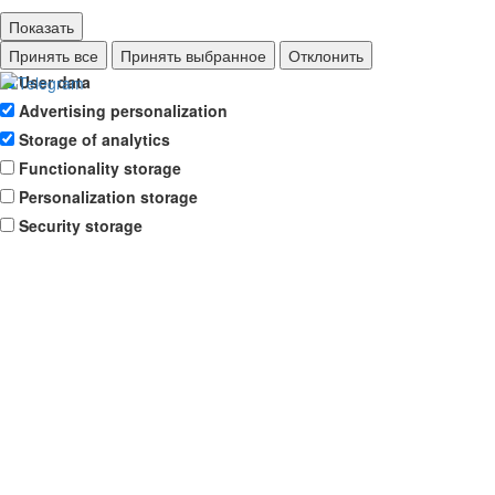
Показать
Ad storage
Принять все
Принять выбранное
Отклонить
User data
Advertising personalization
Storage of analytics
Functionality storage
Personalization storage
Security storage