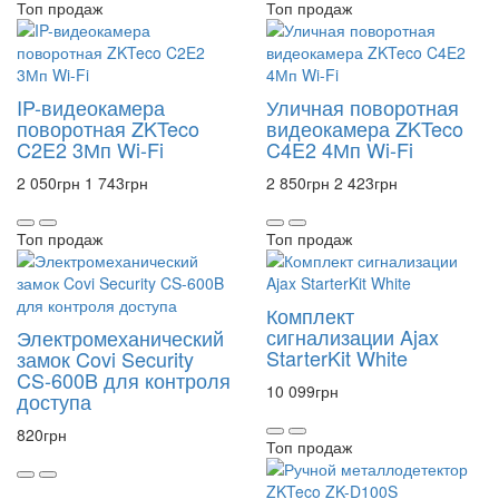
Топ продаж
Топ продаж
IP-видеокамера
Уличная поворотная
поворотная ZKTeco
видеокамера ZKTeco
C2E2 3Мп Wi-Fi
C4E2 4Мп Wi-Fi
2 050
грн
1 743
грн
2 850
грн
2 423
грн
Топ продаж
Топ продаж
Комплект
сигнализации Ajax
Электромеханический
StarterKit White
замок Covi Security
CS-600B для контроля
10 099
грн
доступа
820
грн
Топ продаж