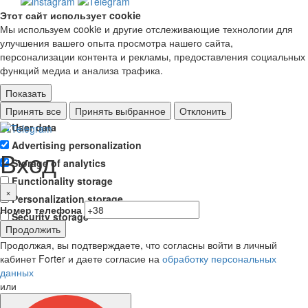
Этот сайт использует cookie
Мы используем cookie и другие отслеживающие технологии для
улучшения вашего опыта просмотра нашего сайта,
персонализации контента и рекламы, предоставления социальных
функций медиа и анализа трафика.
Показать
Ad storage
Принять все
Принять выбранное
Отклонить
User data
Advertising personalization
Вход
Storage of analytics
Functionality storage
×
Personalization storage
Номер телефона
Security storage
Продолжить
Продолжая, вы подтверждаете, что согласны войти в личный
кабинет Forter и даете согласие на
обработку персональных
данных
или