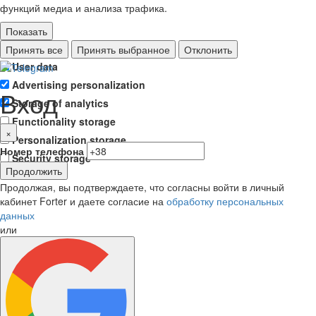
функций медиа и анализа трафика.
Показать
Ad storage
Принять все
Принять выбранное
Отклонить
User data
Advertising personalization
Вход
Storage of analytics
Functionality storage
×
Personalization storage
Номер телефона
Security storage
Продолжить
Продолжая, вы подтверждаете, что согласны войти в личный
кабинет Forter и даете согласие на
обработку персональных
данных
или