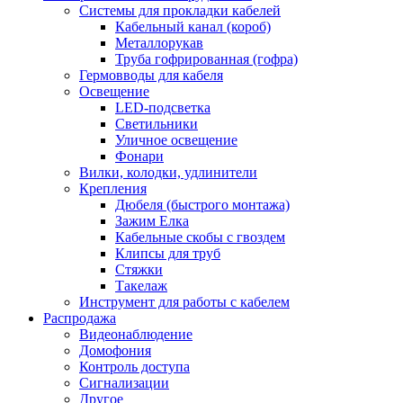
Системы для прокладки кабелей
Кабельный канал (короб)
Металлорукав
Труба гофрированная (гофра)
Гермовводы для кабеля
Освещение
LED-подсветка
Светильники
Уличное освещение
Фонари
Вилки, колодки, удлинители
Крепления
Дюбеля (быстрого монтажа)
Зажим Елка
Кабельные скобы с гвоздем
Клипсы для труб
Стяжки
Такелаж
Инструмент для работы с кабелем
Распродажа
Видеонаблюдение
Домофония
Контроль доступа
Сигнализации
Другое