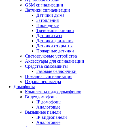
GSM сигнализации
Датчики сигнализации
Датчики дыма
Затопления
Проводные
Тревожные кнопки
Датчики газа
Датчики движения
Датчики открытия
Пожарные датчики
Светозвуковые устройства
Аксессуары для сигнализации
Средства самозащиты
Газовые баллончики
Пожарная сигнализация
Охрана периметра
Домофоны
Комплекты видеодомофонов
Видеодомофоны
IP домофоны
Аналоговые
Вызывные панели
IP-видеопанели
Аналоговые