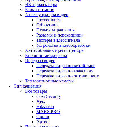
ИК-прожекторы
Блоки питания
Аксессуары для видео
Грозозащита
Объективы
Пульты управления
Разъемы и переходники
Тестеры видеосигнала
Устройства видеообработки
Автомобильные регистраторы
Внешние микрофоны
Передача видео
Передача видео по витой паре
Передача видео по коаксиалу
Передача видео по оптоволокну
Тепловизионные камеры
Сигнализация
Все товары
Covi Security
Ajax
Hikvision
MAKS PRO
Орион
Артон
Пультовая охрана