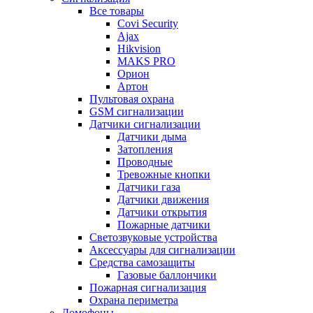
Все товары
Covi Security
Ajax
Hikvision
MAKS PRO
Орион
Артон
Пультовая охрана
GSM сигнализации
Датчики сигнализации
Датчики дыма
Затопления
Проводные
Тревожные кнопки
Датчики газа
Датчики движения
Датчики открытия
Пожарные датчики
Светозвуковые устройства
Аксессуары для сигнализации
Средства самозащиты
Газовые баллончики
Пожарная сигнализация
Охрана периметра
Домофоны