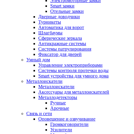
Электромоторные замки
Smart замки
Отельные замки
Дверные доводчики
Турникеты
Автоматика для ворот
Шлагбаумы
Сферические зеркала
Антикражные системы
Системы патрулирования
Фиксатор для дверей
Умный дом
Управление электроприборами
Системы контроля протечки воды
Smart устройства для умного дома
Металлоискатели
Металлоискатели
Аксессуары для металлоискателей
Металлодетекторы
Ручные
Арочные
Связь и сети
Оповещение и озвучивание
Громкоговорители
Усилители