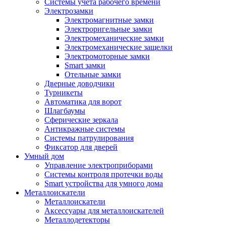
Системы учета рабочего времени
Электрозамки
Электромагнитные замки
Электроригельные замки
Электромеханические замки
Электромеханические защелки
Электромоторные замки
Smart замки
Отельные замки
Дверные доводчики
Турникеты
Автоматика для ворот
Шлагбаумы
Сферические зеркала
Антикражные системы
Системы патрулирования
Фиксатор для дверей
Умный дом
Управление электроприборами
Системы контроля протечки воды
Smart устройства для умного дома
Металлоискатели
Металлоискатели
Аксессуары для металлоискателей
Металлодетекторы