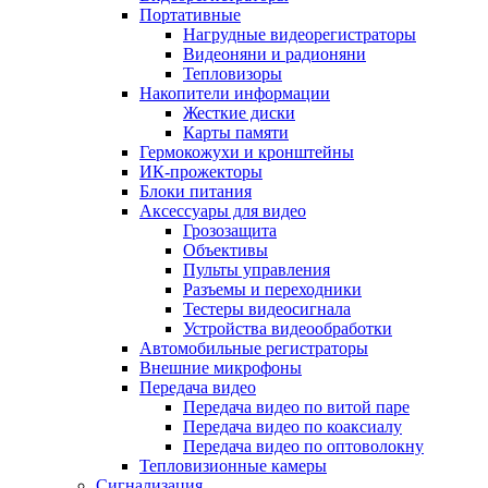
Портативные
Нагрудные видеорегистраторы
Видеоняни и радионяни
Тепловизоры
Накопители информации
Жесткие диски
Карты памяти
Гермокожухи и кронштейны
ИК-прожекторы
Блоки питания
Аксессуары для видео
Грозозащита
Объективы
Пульты управления
Разъемы и переходники
Тестеры видеосигнала
Устройства видеообработки
Автомобильные регистраторы
Внешние микрофоны
Передача видео
Передача видео по витой паре
Передача видео по коаксиалу
Передача видео по оптоволокну
Тепловизионные камеры
Сигнализация