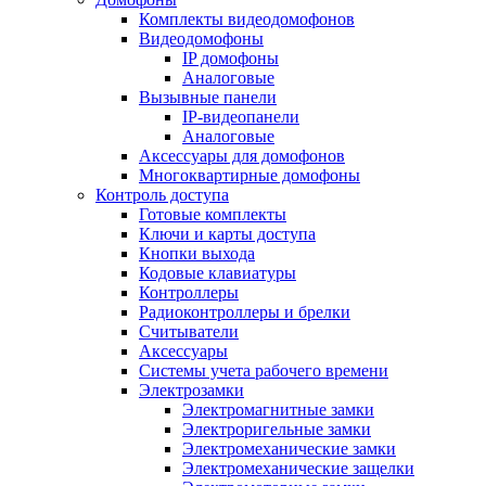
Комплекты видеодомофонов
Видеодомофоны
IP домофоны
Аналоговые
Вызывные панели
IP-видеопанели
Аналоговые
Аксессуары для домофонов
Многоквартирные домофоны
Контроль доступа
Готовые комплекты
Ключи и карты доступа
Кнопки выхода
Кодовые клавиатуры
Контроллеры
Радиоконтроллеры и брелки
Считыватели
Аксессуары
Системы учета рабочего времени
Электрозамки
Электромагнитные замки
Электроригельные замки
Электромеханические замки
Электромеханические защелки