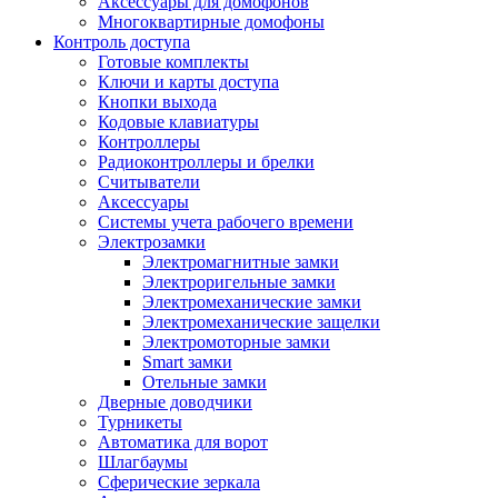
Аксессуары для домофонов
Многоквартирные домофоны
Контроль доступа
Готовые комплекты
Ключи и карты доступа
Кнопки выхода
Кодовые клавиатуры
Контроллеры
Радиоконтроллеры и брелки
Считыватели
Аксессуары
Системы учета рабочего времени
Электрозамки
Электромагнитные замки
Электроригельные замки
Электромеханические замки
Электромеханические защелки
Электромоторные замки
Smart замки
Отельные замки
Дверные доводчики
Турникеты
Автоматика для ворот
Шлагбаумы
Сферические зеркала