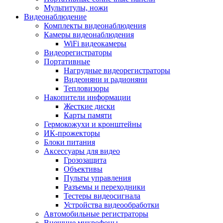
Мультитулы, ножи
Видеонаблюдение
Комплекты видеонаблюдения
Камеры видеонаблюдения
WiFi видеокамеры
Видеорегистраторы
Портативные
Нагрудные видеорегистраторы
Видеоняни и радионяни
Тепловизоры
Накопители информации
Жесткие диски
Карты памяти
Гермокожухи и кронштейны
ИК-прожекторы
Блоки питания
Аксессуары для видео
Грозозащита
Объективы
Пульты управления
Разъемы и переходники
Тестеры видеосигнала
Устройства видеообработки
Автомобильные регистраторы
Внешние микрофоны