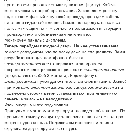
протягиваем провод к источнику питания (щитку). Кабель
можно уложить в короб при желании. Закрепляем розетку,
подключаем фазный и нулевой провода, проводим кабель
питания и видеонаблюдения. Важно не перепутать полюса:
полюс «+» садим на «+» согласно прилагаемой инструкции
производителя и обозначениям на клеммах.
Монтируем панель с дисплеем.
Теперь перейдем к входной двери. На нее устанавливаем
замок с доводчиком, что по плечу даже не специалисту. Замки,
разработанные для домофонов, бывают
электромеханические
(отпираются и запираются
посредством электрического привода) и
электромагнитные
(представляют собой 2 магнита). К домофону с
электрозамком
нужен дополнительный блок питания. Важно:
при монтаже
электромагнитного запорного механизма
на
подвижную сторону двери устанавливают притягиваемую
панель, а замок – на неподвижную.
Итак, внутри мы все подключили.
Приступим к монтажу камер наружного видеонаблюдения. По
правилам, камеру следует устанавливать на высоте полтора
метра от уровня пола. Подключаем источник питания и
скручиваем друг с другом все шнуры.