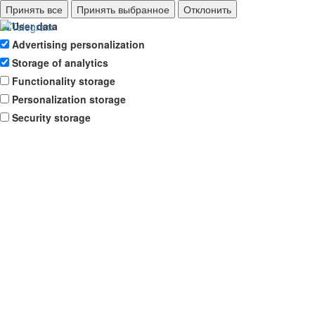
Ad storage
Принять все
Принять выбранное
Отклонить
User data
Advertising personalization
Storage of analytics
Functionality storage
Personalization storage
Security storage