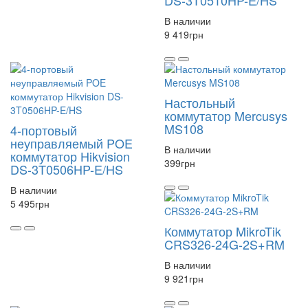
В наличии
9 419
грн
Настольный
коммутатор Mercusys
MS108
4-портовый
неуправляемый POE
В наличии
коммутатор Hikvision
399
грн
DS-3T0506HP-E/HS
В наличии
5 495
грн
Коммутатор MikroTik
CRS326-24G-2S+RM
В наличии
9 921
грн