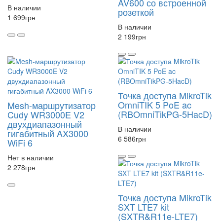
AV600 со встроенной
В наличии
розеткой
1 699
грн
В наличии
2 199
грн
Точка доступа MikroTik
OmniTIK 5 PoE ac
Mesh-маршрутизатор
(RBOmniTikPG-5HacD)
Cudy WR3000E V2
двухдиапазонный
В наличии
гигабитный AX3000
6 586
грн
WiFi 6
Нет в наличии
2 278
грн
Точка доступа MikroTik
SXT LTE7 kit
(SXTR&R11e-LTE7)