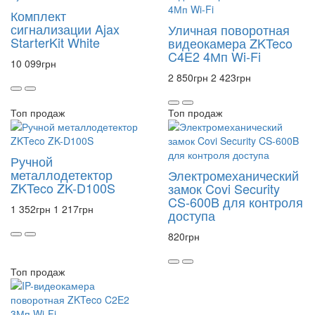
Комплект
сигнализации Ajax
Уличная поворотная
StarterKit White
видеокамера ZKTeco
C4E2 4Мп Wi-Fi
10 099
грн
2 850
грн
2 423
грн
Топ продаж
Топ продаж
Ручной
металлодетектор
Электромеханический
ZKTeco ZK-D100S
замок Covi Security
CS-600B для контроля
1 352
грн
1 217
грн
доступа
820
грн
Топ продаж