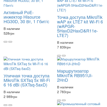
Активный PoE-
инжектор Hisource
Точка доступа MikroTik
HG30D, 30 Вт, 1 Гбит/с
wAP ax LTE7 kit Wi-Fi 6
(wAPGR-
В наличии
5HaxD2HaxD&R11e-
528
грн
LTE7)
В наличии
7 839
грн
Маршрутизатор
MikroTik RB951Ui-
Уличная точка доступа
2HnD
MikroTik SXTsq 5x Wi-Fi
6 16 dBi (SXTsq-5axD)
В наличии
В наличии
2 783
грн
2 989
грн