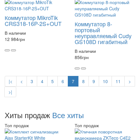
Коммутатор MikroTik
CRS318-16P-2S+OUT
Коммутатор 8-
портовый
В наличии
неуправляемый Cudy
12 984
грн
GS108D гигабитный
В наличии
856
грн
|<
<
3
4
5
6
7
8
9
10
11
>
>|
Хиты продаж
Все хиты
Топ продаж
Топ продаж