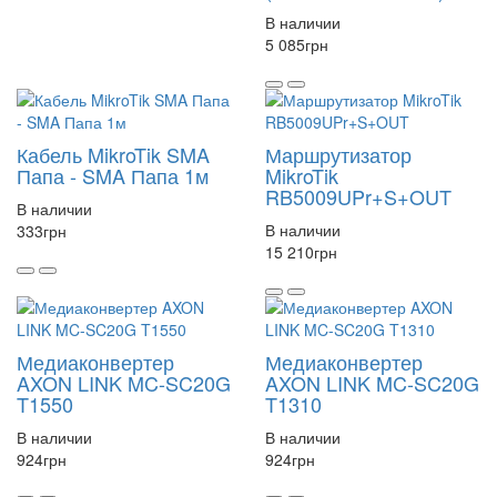
В наличии
5 085
грн
Кабель MikroTik SMA
Маршрутизатор
Папа - SMA Папа 1м
MikroTik
RB5009UPr+S+OUT
В наличии
В наличии
333
грн
15 210
грн
Медиаконвертер
Медиаконвертер
AXON LINK MC-SC20G
AXON LINK MC-SC20G
T1550
T1310
В наличии
В наличии
924
грн
924
грн