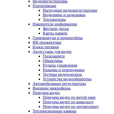
Видеорегистраторы
Портативные
Нагрудные видеорегистраторы
Видеоняни и радионяни
Тепловизоры
Накопители информации
Жесткие диски
Карты памяти
Гермокожухи и кронштейны
ИК-прожекторы
Блоки питания
Аксессуары для видео
Грозозащита
Объективы
Пульты управления
Разъемы и переходники
Тестеры видеосигнала
Устройства видеообработки
Автомобильные регистраторы
Внешние микрофоны
Передача видео
Передача видео по витой паре
Передача видео по коаксиалу
Передача видео по оптоволокну
Тепловизионные камеры