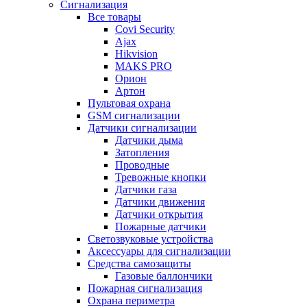
Сигнализация
Все товары
Covi Security
Ajax
Hikvision
MAKS PRO
Орион
Артон
Пультовая охрана
GSM сигнализации
Датчики сигнализации
Датчики дыма
Затопления
Проводные
Тревожные кнопки
Датчики газа
Датчики движения
Датчики открытия
Пожарные датчики
Светозвуковые устройства
Аксессуары для сигнализации
Средства самозащиты
Газовые баллончики
Пожарная сигнализация
Охрана периметра