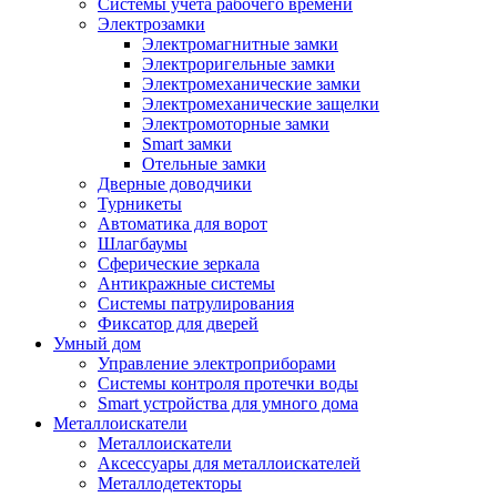
Системы учета рабочего времени
Электрозамки
Электромагнитные замки
Электроригельные замки
Электромеханические замки
Электромеханические защелки
Электромоторные замки
Smart замки
Отельные замки
Дверные доводчики
Турникеты
Автоматика для ворот
Шлагбаумы
Сферические зеркала
Антикражные системы
Системы патрулирования
Фиксатор для дверей
Умный дом
Управление электроприборами
Системы контроля протечки воды
Smart устройства для умного дома
Металлоискатели
Металлоискатели
Аксессуары для металлоискателей
Металлодетекторы