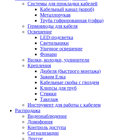
Системы для прокладки кабелей
Кабельный канал (короб)
Металлорукав
Труба гофрированная (гофра)
Гермовводы для кабеля
Освещение
LED-подсветка
Светильники
Уличное освещение
Фонари
Вилки, колодки, удлинители
Крепления
Дюбеля (быстрого монтажа)
Зажим Елка
Кабельные скобы с гвоздем
Клипсы для труб
Стяжки
Такелаж
Инструмент для работы с кабелем
Распродажа
Видеонаблюдение
Домофония
Контроль доступа
Сигнализации
Другое