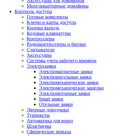
Аксессуары для домофонов
Многоквартирные домофоны
Контроль доступа
Готовые комплекты
Ключи и карты доступа
Кнопки выхода
Кодовые клавиатуры
Контроллеры
Радиоконтроллеры и брелки
Считыватели
Аксессуары
Системы учета рабочего времени
Электрозамки
Электромагнитные замки
Электроригельные замки
Электромеханические замки
Электромеханические защелки
Электромоторные замки
Smart замки
Отельные замки
Дверные доводчики
Турникеты
Автоматика для ворот
Шлагбаумы
Сферические зеркала