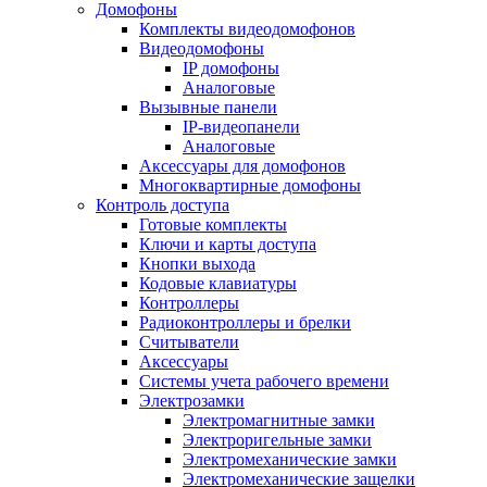
Домофоны
Комплекты видеодомофонов
Видеодомофоны
IP домофоны
Аналоговые
Вызывные панели
IP-видеопанели
Аналоговые
Аксессуары для домофонов
Многоквартирные домофоны
Контроль доступа
Готовые комплекты
Ключи и карты доступа
Кнопки выхода
Кодовые клавиатуры
Контроллеры
Радиоконтроллеры и брелки
Считыватели
Аксессуары
Системы учета рабочего времени
Электрозамки
Электромагнитные замки
Электроригельные замки
Электромеханические замки
Электромеханические защелки