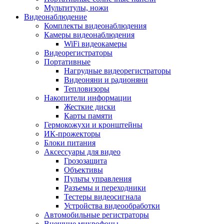
Мультитулы, ножи
Видеонаблюдение
Комплекты видеонаблюдения
Камеры видеонаблюдения
WiFi видеокамеры
Видеорегистраторы
Портативные
Нагрудные видеорегистраторы
Видеоняни и радионяни
Тепловизоры
Накопители информации
Жесткие диски
Карты памяти
Гермокожухи и кронштейны
ИК-прожекторы
Блоки питания
Аксессуары для видео
Грозозащита
Объективы
Пульты управления
Разъемы и переходники
Тестеры видеосигнала
Устройства видеообработки
Автомобильные регистраторы
Внешние микрофоны