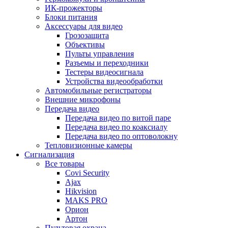
ИК-прожекторы
Блоки питания
Аксессуары для видео
Грозозащита
Объективы
Пульты управления
Разъемы и переходники
Тестеры видеосигнала
Устройства видеообработки
Автомобильные регистраторы
Внешние микрофоны
Передача видео
Передача видео по витой паре
Передача видео по коаксиалу
Передача видео по оптоволокну
Тепловизионные камеры
Сигнализация
Все товары
Covi Security
Ajax
Hikvision
MAKS PRO
Орион
Артон
Пультовая охрана