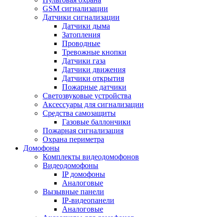
GSM сигнализации
Датчики сигнализации
Датчики дыма
Затопления
Проводные
Тревожные кнопки
Датчики газа
Датчики движения
Датчики открытия
Пожарные датчики
Светозвуковые устройства
Аксессуары для сигнализации
Средства самозащиты
Газовые баллончики
Пожарная сигнализация
Охрана периметра
Домофоны
Комплекты видеодомофонов
Видеодомофоны
IP домофоны
Аналоговые
Вызывные панели
IP-видеопанели
Аналоговые