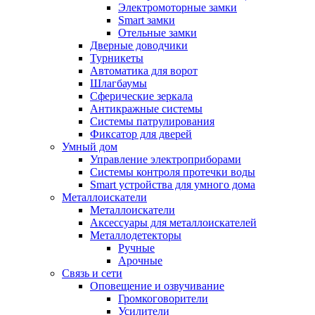
Электромоторные замки
Smart замки
Отельные замки
Дверные доводчики
Турникеты
Автоматика для ворот
Шлагбаумы
Сферические зеркала
Антикражные системы
Системы патрулирования
Фиксатор для дверей
Умный дом
Управление электроприборами
Системы контроля протечки воды
Smart устройства для умного дома
Металлоискатели
Металлоискатели
Аксессуары для металлоискателей
Металлодетекторы
Ручные
Арочные
Связь и сети
Оповещение и озвучивание
Громкоговорители
Усилители