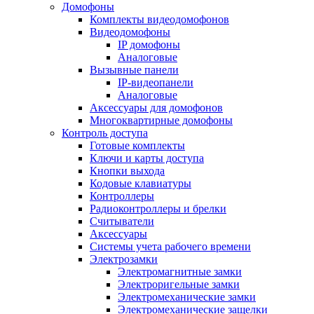
Домофоны
Комплекты видеодомофонов
Видеодомофоны
IP домофоны
Аналоговые
Вызывные панели
IP-видеопанели
Аналоговые
Аксессуары для домофонов
Многоквартирные домофоны
Контроль доступа
Готовые комплекты
Ключи и карты доступа
Кнопки выхода
Кодовые клавиатуры
Контроллеры
Радиоконтроллеры и брелки
Считыватели
Аксессуары
Системы учета рабочего времени
Электрозамки
Электромагнитные замки
Электроригельные замки
Электромеханические замки
Электромеханические защелки