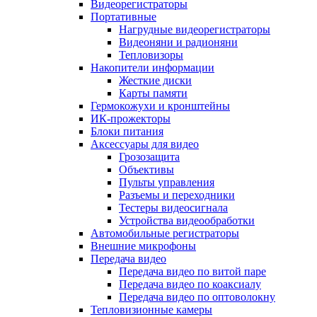
Видеорегистраторы
Портативные
Нагрудные видеорегистраторы
Видеоняни и радионяни
Тепловизоры
Накопители информации
Жесткие диски
Карты памяти
Гермокожухи и кронштейны
ИК-прожекторы
Блоки питания
Аксессуары для видео
Грозозащита
Объективы
Пульты управления
Разъемы и переходники
Тестеры видеосигнала
Устройства видеообработки
Автомобильные регистраторы
Внешние микрофоны
Передача видео
Передача видео по витой паре
Передача видео по коаксиалу
Передача видео по оптоволокну
Тепловизионные камеры