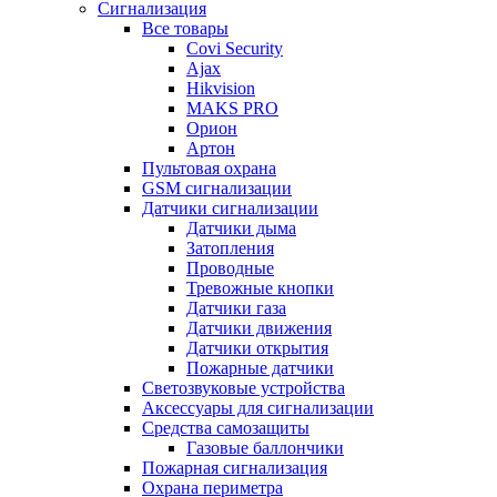
Сигнализация
Все товары
Covi Security
Ajax
Hikvision
MAKS PRO
Орион
Артон
Пультовая охрана
GSM сигнализации
Датчики сигнализации
Датчики дыма
Затопления
Проводные
Тревожные кнопки
Датчики газа
Датчики движения
Датчики открытия
Пожарные датчики
Светозвуковые устройства
Аксессуары для сигнализации
Средства самозащиты
Газовые баллончики
Пожарная сигнализация
Охрана периметра