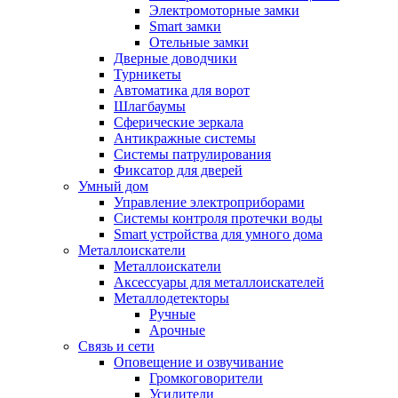
Электромоторные замки
Smart замки
Отельные замки
Дверные доводчики
Турникеты
Автоматика для ворот
Шлагбаумы
Сферические зеркала
Антикражные системы
Системы патрулирования
Фиксатор для дверей
Умный дом
Управление электроприборами
Системы контроля протечки воды
Smart устройства для умного дома
Металлоискатели
Металлоискатели
Аксессуары для металлоискателей
Металлодетекторы
Ручные
Арочные
Связь и сети
Оповещение и озвучивание
Громкоговорители
Усилители