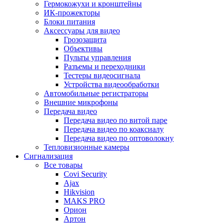
Гермокожухи и кронштейны
ИК-прожекторы
Блоки питания
Аксессуары для видео
Грозозащита
Объективы
Пульты управления
Разъемы и переходники
Тестеры видеосигнала
Устройства видеообработки
Автомобильные регистраторы
Внешние микрофоны
Передача видео
Передача видео по витой паре
Передача видео по коаксиалу
Передача видео по оптоволокну
Тепловизионные камеры
Сигнализация
Все товары
Covi Security
Ajax
Hikvision
MAKS PRO
Орион
Артон