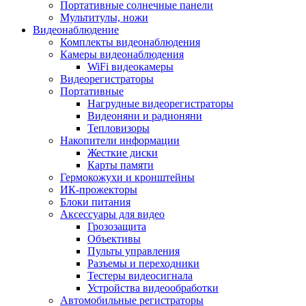
Портативные солнечные панели
Мультитулы, ножи
Видеонаблюдение
Комплекты видеонаблюдения
Камеры видеонаблюдения
WiFi видеокамеры
Видеорегистраторы
Портативные
Нагрудные видеорегистраторы
Видеоняни и радионяни
Тепловизоры
Накопители информации
Жесткие диски
Карты памяти
Гермокожухи и кронштейны
ИК-прожекторы
Блоки питания
Аксессуары для видео
Грозозащита
Объективы
Пульты управления
Разъемы и переходники
Тестеры видеосигнала
Устройства видеообработки
Автомобильные регистраторы