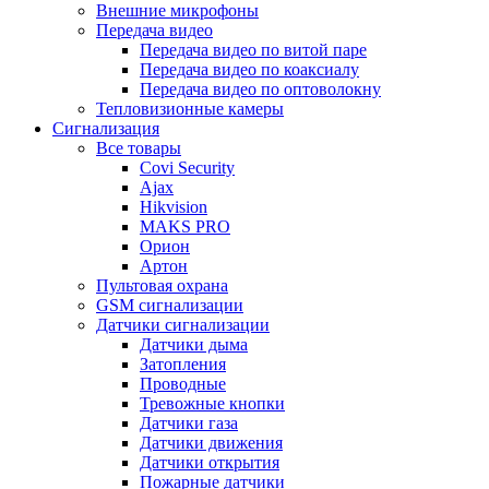
Внешние микрофоны
Передача видео
Передача видео по витой паре
Передача видео по коаксиалу
Передача видео по оптоволокну
Тепловизионные камеры
Сигнализация
Все товары
Covi Security
Ajax
Hikvision
MAKS PRO
Орион
Артон
Пультовая охрана
GSM сигнализации
Датчики сигнализации
Датчики дыма
Затопления
Проводные
Тревожные кнопки
Датчики газа
Датчики движения
Датчики открытия
Пожарные датчики