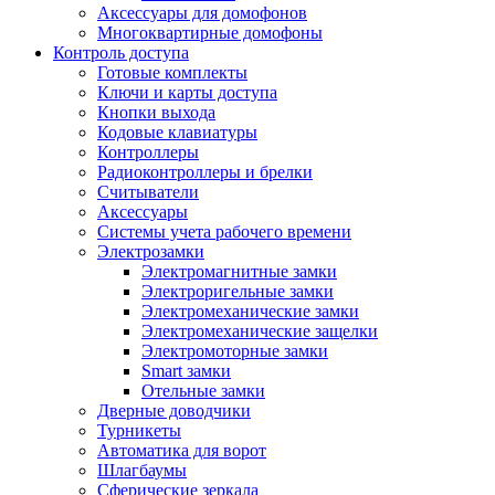
Аксессуары для домофонов
Многоквартирные домофоны
Контроль доступа
Готовые комплекты
Ключи и карты доступа
Кнопки выхода
Кодовые клавиатуры
Контроллеры
Радиоконтроллеры и брелки
Считыватели
Аксессуары
Системы учета рабочего времени
Электрозамки
Электромагнитные замки
Электроригельные замки
Электромеханические замки
Электромеханические защелки
Электромоторные замки
Smart замки
Отельные замки
Дверные доводчики
Турникеты
Автоматика для ворот
Шлагбаумы
Сферические зеркала