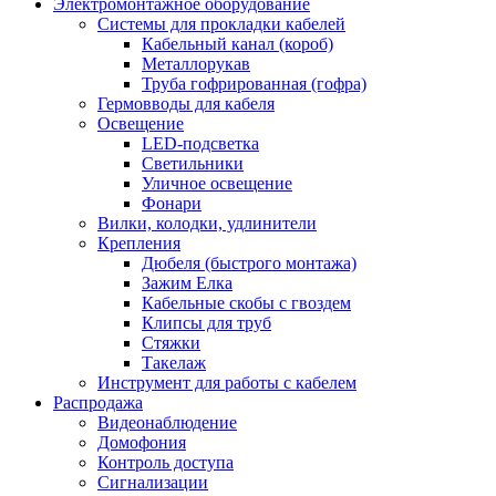
Электромонтажное оборудование
Системы для прокладки кабелей
Кабельный канал (короб)
Металлорукав
Труба гофрированная (гофра)
Гермовводы для кабеля
Освещение
LED-подсветка
Светильники
Уличное освещение
Фонари
Вилки, колодки, удлинители
Крепления
Дюбеля (быстрого монтажа)
Зажим Елка
Кабельные скобы с гвоздем
Клипсы для труб
Стяжки
Такелаж
Инструмент для работы с кабелем
Распродажа
Видеонаблюдение
Домофония
Контроль доступа
Сигнализации