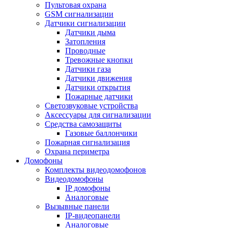
Пультовая охрана
GSM сигнализации
Датчики сигнализации
Датчики дыма
Затопления
Проводные
Тревожные кнопки
Датчики газа
Датчики движения
Датчики открытия
Пожарные датчики
Светозвуковые устройства
Аксессуары для сигнализации
Средства самозащиты
Газовые баллончики
Пожарная сигнализация
Охрана периметра
Домофоны
Комплекты видеодомофонов
Видеодомофоны
IP домофоны
Аналоговые
Вызывные панели
IP-видеопанели
Аналоговые