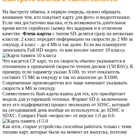
На быстроту обмена, в первую очередь, нужно обращать
внимание тем, кто покупает карту для фото- и видеотехники.
Если она достаточно высока, есть возможность длительное
время вести серийную съемку без задержек и в отличном
качестве.
Флеш-карты
с типом SD делятся сразу на несколько
классов: 2 класс передает информацию на скорости до 2 Мб за
секунду, 4 класс – до 4 Мб и так далее. Если вы планируете
записывать Full HD видео, то вам вполне хватит 10 класса.
Что касается CF карт, то их скорость обычно указывается в
отношении к привычной скорости чтения дисков (150 Кб/с). К
примеру, если параметр указан Х100, то этот показатель
составит 15 Мб за секунду и так по аналогии до Х1000.
Современные производители все чаще начинают указывать
скорость в Мб за секунду.
Совместимость flash-карты важна для тех, кто приобретает
модель для устаревшей техники. Формат SD (с включением
всех его подформатов) прошел эволюцию от SDSC, который
на сегодняшний день вообще не используется, до SDHC и
SDXC. Compact Flash «возросли» от версии 1.0 до 6.0.
Как итог, старые устройства способны работать только с теми
типами карт, которые были на момент их выпуска, поэтому