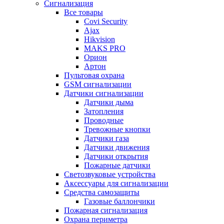
Сигнализация
Все товары
Covi Security
Ajax
Hikvision
MAKS PRO
Орион
Артон
Пультовая охрана
GSM сигнализации
Датчики сигнализации
Датчики дыма
Затопления
Проводные
Тревожные кнопки
Датчики газа
Датчики движения
Датчики открытия
Пожарные датчики
Светозвуковые устройства
Аксессуары для сигнализации
Средства самозащиты
Газовые баллончики
Пожарная сигнализация
Охрана периметра