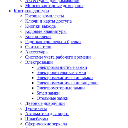
Аксессуары для домофонов
Многоквартирные домофоны
Контроль доступа
Готовые комплекты
Ключи и карты доступа
Кнопки выхода
Кодовые клавиатуры
Контроллеры
Радиоконтроллеры и брелки
Считыватели
Аксессуары
Системы учета рабочего времени
Электрозамки
Электромагнитные замки
Электроригельные замки
Электромеханические замки
Электромеханические защелки
Электромоторные замки
Smart замки
Отельные замки
Дверные доводчики
Турникеты
Автоматика для ворот
Шлагбаумы
Сферические зеркала