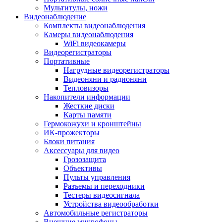
Мультитулы, ножи
Видеонаблюдение
Комплекты видеонаблюдения
Камеры видеонаблюдения
WiFi видеокамеры
Видеорегистраторы
Портативные
Нагрудные видеорегистраторы
Видеоняни и радионяни
Тепловизоры
Накопители информации
Жесткие диски
Карты памяти
Гермокожухи и кронштейны
ИК-прожекторы
Блоки питания
Аксессуары для видео
Грозозащита
Объективы
Пульты управления
Разъемы и переходники
Тестеры видеосигнала
Устройства видеообработки
Автомобильные регистраторы
Внешние микрофоны