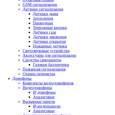
GSM сигнализации
Датчики сигнализации
Датчики дыма
Затопления
Проводные
Тревожные кнопки
Датчики газа
Датчики движения
Датчики открытия
Пожарные датчики
Светозвуковые устройства
Аксессуары для сигнализации
Средства самозащиты
Газовые баллончики
Пожарная сигнализация
Охрана периметра
Домофоны
Комплекты видеодомофонов
Видеодомофоны
IP домофоны
Аналоговые
Вызывные панели
IP-видеопанели
Аналоговые