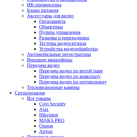
ИК-прожекторы
Блоки питания
Аксессуары для видео
Грозозащита
Объективы
Пульты управления
Разъемы и переходники
Тестеры видеосигнала
Устройства видеообработки
Автомобильные регистраторы
Внешние микрофоны
Передача видео
Передача видео по витой паре
Передача видео по коаксиалу
Передача видео по оптоволокну
Тепловизионные камеры
Сигнализация
Все товары
Covi Security
Ajax
Hikvision
MAKS PRO
Орион
Артон
Пультовая охрана