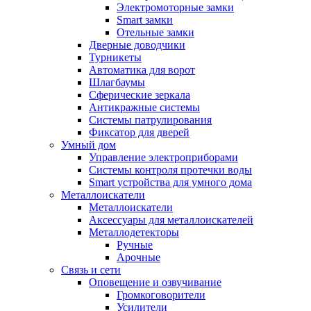
Электромоторные замки
Smart замки
Отельные замки
Дверные доводчики
Турникеты
Автоматика для ворот
Шлагбаумы
Сферические зеркала
Антикражные системы
Системы патрулирования
Фиксатор для дверей
Умный дом
Управление электроприборами
Системы контроля протечки воды
Smart устройства для умного дома
Металлоискатели
Металлоискатели
Аксессуары для металлоискателей
Металлодетекторы
Ручные
Арочные
Связь и сети
Оповещение и озвучивание
Громкоговорители
Усилители