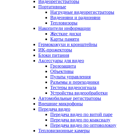
Видеорегистраторы
Портативные
Нагрудные видеорегистраторы
Видеоняни и радионяни
Тепловизоры
Накопители информации
Жесткие диски
Карты памяти
Гермокожухи и кронштейны
ИК-прожекторы
Блоки питания
Аксессуары для видео
Грозозащита
Объективы
Пульты управления
Разъемы и переходники
Тестеры видеосигнала
Устройства видеообработки
Автомобильные регистраторы
Внешние микрофоны
Передача видео
Передача видео по витой паре
Передача видео по коаксиалу
Передача видео по оптоволокну
Тепловизионные камеры