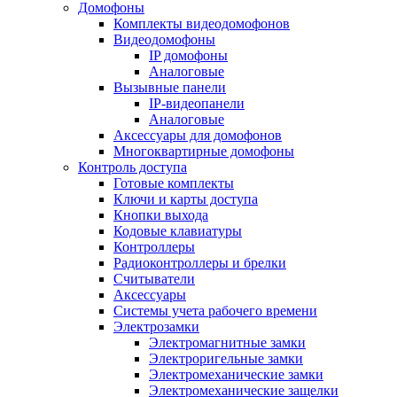
Домофоны
Комплекты видеодомофонов
Видеодомофоны
IP домофоны
Аналоговые
Вызывные панели
IP-видеопанели
Аналоговые
Аксессуары для домофонов
Многоквартирные домофоны
Контроль доступа
Готовые комплекты
Ключи и карты доступа
Кнопки выхода
Кодовые клавиатуры
Контроллеры
Радиоконтроллеры и брелки
Считыватели
Аксессуары
Системы учета рабочего времени
Электрозамки
Электромагнитные замки
Электроригельные замки
Электромеханические замки
Электромеханические защелки