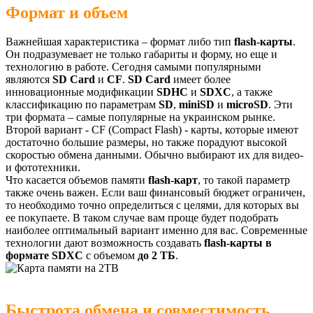
Формат и объем
Важнейшая характеристика – формат либо тип
flash-карты
.
Он подразумевает не только габариты и форму, но еще и
технологию в работе. Сегодня самыми популярными
являются
SD Card
и
CF
.
SD Card
имеет более
инновационные модификации
SDHC
и
SDXC
, а также
классификацию по параметрам
SD
,
miniSD
и
microSD
. Эти
три формата – самые популярные на украинском рынке.
Второй вариант - CF (Compact Flash) - карты, которые имеют
достаточно большие размеры, но также порадуют высокой
скоростью обмена данными. Обычно выбирают их для видео-
и фототехники.
Что касается объемов памяти
flash-карт
, то такой параметр
также очень важен. Если ваш финансовый бюджет ограничен,
то необходимо точно определиться с целями, для которых вы
ее покупаете. В таком случае вам проще будет подобрать
наиболее оптимальный вариант именно для вас. Современные
технологии дают возможность создавать
flash-карты в
формате SDXC
с объемом
до 2 ТБ
.
Быстрота обмена и совместимость