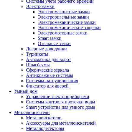
Системы учета рабочего времени
Электрозамки
Электромагнитные замки
Электроригельные замки
Электромеханические замки
Электромеханические защелки
Электромоторные замки
Smart замки
Отельные замки
Дверные доводчики
Турникеты
Автоматика для ворот
Шлагбаумы
Сферические зеркала
Антикражные системы
Системы патрулирования
Фиксатор для дверей
Умный дом
Управление электроприборами
Системы контроля протечки воды
Smart устройства для умного дома
Металлоискатели
Металлоискатели
Аксессуары для металлоискателей
Металлодетекторы