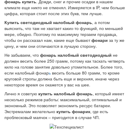
фонарь купить
. Дожди, снег и прочие осадки в нашем
климате еще никто не отменял. Измеряется в IP, чем больше
цифра, которая стоит после этих букв, тем лучше.
Купить светодиодный налобный фонарь
, а потом
выяснить, что там не хватает каких-то функций, по меньшей
мере, обидно. Поэтому по максимуму терзаем продавца,
чтобы он рассказал нам, какие еще бывают
фонари
за ту же
цену, и чем они отличаются в лучшую сторону.
Не забываем, что
фонарь налобный светодиодный
не
должен весить более 250 грамм, потому как таскать четверть
кило на голове занятие довольно утомительное. Более того,
если налобный фонар
ь
весить больше 80 грамм, то кроме
круговой стропы должна быть еще и верхняя, иначе через
некоторое время он окажется у вас на шее.
Лично я советую
купить налобный фонарь
, который имеет
несколько режимов работы: максимальный, оптимальный и
экономный. Это позволяет экономить ресурс батареи.
Экстремалам желательно
купить фонарик
, где есть
проблесковый маячок – пригодится в случае ЧП.