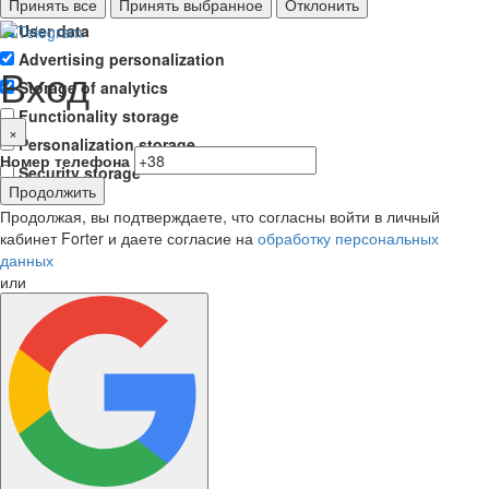
Ad storage
Принять все
Принять выбранное
Отклонить
User data
Advertising personalization
Вход
Storage of analytics
Functionality storage
×
Personalization storage
Номер телефона
Security storage
Продолжить
Продолжая, вы подтверждаете, что согласны войти в личный
кабинет Forter и даете согласие на
обработку персональных
данных
или