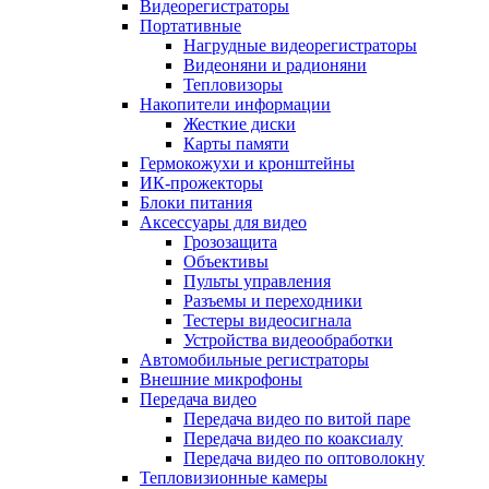
Видеорегистраторы
Портативные
Нагрудные видеорегистраторы
Видеоняни и радионяни
Тепловизоры
Накопители информации
Жесткие диски
Карты памяти
Гермокожухи и кронштейны
ИК-прожекторы
Блоки питания
Аксессуары для видео
Грозозащита
Объективы
Пульты управления
Разъемы и переходники
Тестеры видеосигнала
Устройства видеообработки
Автомобильные регистраторы
Внешние микрофоны
Передача видео
Передача видео по витой паре
Передача видео по коаксиалу
Передача видео по оптоволокну
Тепловизионные камеры