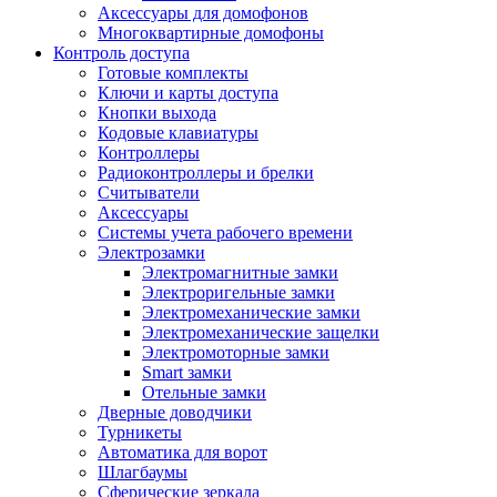
Аксессуары для домофонов
Многоквартирные домофоны
Контроль доступа
Готовые комплекты
Ключи и карты доступа
Кнопки выхода
Кодовые клавиатуры
Контроллеры
Радиоконтроллеры и брелки
Считыватели
Аксессуары
Системы учета рабочего времени
Электрозамки
Электромагнитные замки
Электроригельные замки
Электромеханические замки
Электромеханические защелки
Электромоторные замки
Smart замки
Отельные замки
Дверные доводчики
Турникеты
Автоматика для ворот
Шлагбаумы
Сферические зеркала