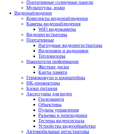
Портативные солнечные панели
Мультитулы, ножи
Видеонаблюдение
Комплекты видеонаблюдения
Камеры видеонаблюдения
WiFi видеокамеры
Видеорегистраторы
Портативные
Нагрудные видеорегистраторы
Видеоняни и радионяни
Тепловизоры
Накопители информации
Жесткие диски
Карты памяти
Гермокожухи и кронштейны
ИК-прожекторы
Блоки питания
Аксессуары для видео
Грозозащита
Объективы
Пульты управления
Разъемы и переходники
Тестеры видеосигнала
Устройства видеообработки
Автомобильные регистраторы