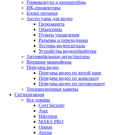
Гермокожухи и кронштейны
ИК-прожекторы
Блоки питания
Аксессуары для видео
Грозозащита
Объективы
Пульты управления
Разъемы и переходники
Тестеры видеосигнала
Устройства видеообработки
Автомобильные регистраторы
Внешние микрофоны
Передача видео
Передача видео по витой паре
Передача видео по коаксиалу
Передача видео по оптоволокну
Тепловизионные камеры
Сигнализация
Все товары
Covi Security
Ajax
Hikvision
MAKS PRO
Орион
Артон