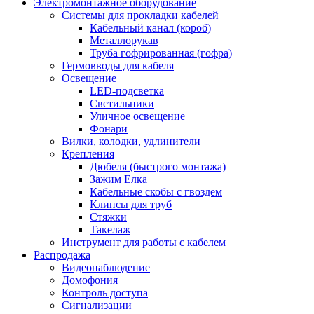
Электромонтажное оборудование
Системы для прокладки кабелей
Кабельный канал (короб)
Металлорукав
Труба гофрированная (гофра)
Гермовводы для кабеля
Освещение
LED-подсветка
Светильники
Уличное освещение
Фонари
Вилки, колодки, удлинители
Крепления
Дюбеля (быстрого монтажа)
Зажим Елка
Кабельные скобы с гвоздем
Клипсы для труб
Стяжки
Такелаж
Инструмент для работы с кабелем
Распродажа
Видеонаблюдение
Домофония
Контроль доступа
Сигнализации