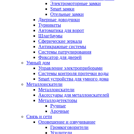
Электромоторные замки
Smart замки
Отельные замки
Дверные доводчики
Турникеты
Автоматика для ворот
Шлагбаумы
Сферические зеркала
Антикражные системы
Системы патрулирования
Фиксатор для дверей
Умный дом
Управление электроприборами
Системы контроля протечки воды
Smart устройства для умного дома
Металлоискатели
Металлоискатели
Аксессуары для металлоискателей
Металлодетекторы
Ручные
Арочные
Связь и сети
Оповещение и озвучивание
Громкоговорители
Усилители