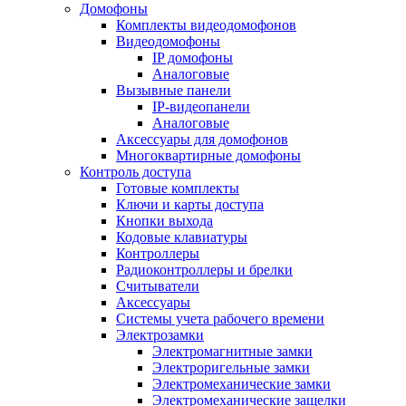
Домофоны
Комплекты видеодомофонов
Видеодомофоны
IP домофоны
Аналоговые
Вызывные панели
IP-видеопанели
Аналоговые
Аксессуары для домофонов
Многоквартирные домофоны
Контроль доступа
Готовые комплекты
Ключи и карты доступа
Кнопки выхода
Кодовые клавиатуры
Контроллеры
Радиоконтроллеры и брелки
Считыватели
Аксессуары
Системы учета рабочего времени
Электрозамки
Электромагнитные замки
Электроригельные замки
Электромеханические замки
Электромеханические защелки