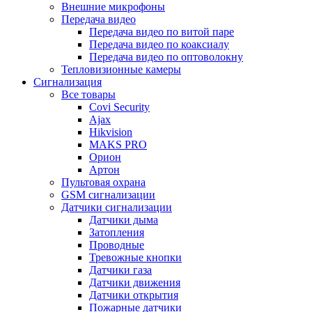
Внешние микрофоны
Передача видео
Передача видео по витой паре
Передача видео по коаксиалу
Передача видео по оптоволокну
Тепловизионные камеры
Сигнализация
Все товары
Covi Security
Ajax
Hikvision
MAKS PRO
Орион
Артон
Пультовая охрана
GSM сигнализации
Датчики сигнализации
Датчики дыма
Затопления
Проводные
Тревожные кнопки
Датчики газа
Датчики движения
Датчики открытия
Пожарные датчики