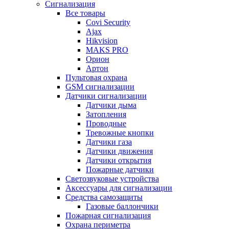
Сигнализация
Все товары
Covi Security
Ajax
Hikvision
MAKS PRO
Орион
Артон
Пультовая охрана
GSM сигнализации
Датчики сигнализации
Датчики дыма
Затопления
Проводные
Тревожные кнопки
Датчики газа
Датчики движения
Датчики открытия
Пожарные датчики
Светозвуковые устройства
Аксессуары для сигнализации
Средства самозащиты
Газовые баллончики
Пожарная сигнализация
Охрана периметра