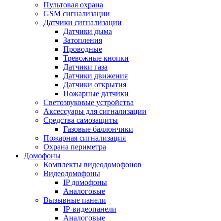
Пультовая охрана
GSM сигнализации
Датчики сигнализации
Датчики дыма
Затопления
Проводные
Тревожные кнопки
Датчики газа
Датчики движения
Датчики открытия
Пожарные датчики
Светозвуковые устройства
Аксессуары для сигнализации
Средства самозащиты
Газовые баллончики
Пожарная сигнализация
Охрана периметра
Домофоны
Комплекты видеодомофонов
Видеодомофоны
IP домофоны
Аналоговые
Вызывные панели
IP-видеопанели
Аналоговые