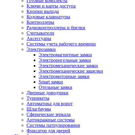
Готовые комплекты
Ключи и карты доступа
Кнопки выхода
Кодовые клавиатуры
Контроллеры
Радиоконтроллеры и брелки
Считыватели
Аксессуары
Системы учета рабочего времени
Электрозамки
Электромагнитные замки
Электроригельные замки
Электромеханические замки
Электромеханические защелки
Электромоторные замки
Smart замки
Отельные замки
Дверные доводчики
Турникеты
Автоматика для ворот
Шлагбаумы
Сферические зеркала
Антикражные системы
Системы патрулирования
Фиксатор для дверей