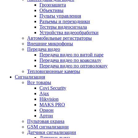
Грозозащита
Объективы
Пульты управления
Разъемы и переходники
Тестеры видеосигнала
Устройства видеообработки
Автомобильные регистраторы
Внешние микрофоны
Передача видео
Передача видео по витой паре
Передача видео по коаксиалу
Передача видео по оптоволокну
Тепловизионные камеры
Сигнализация
Все товары
Covi Security
Ajax
Hikvision
MAKS PRO
Орион
Артон
Пультовая охрана
GSM сигнализации
Датчики сигнализации
Датчики дыма