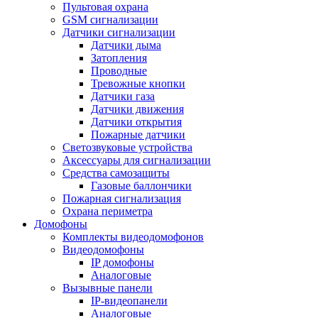
Пультовая охрана
GSM сигнализации
Датчики сигнализации
Датчики дыма
Затопления
Проводные
Тревожные кнопки
Датчики газа
Датчики движения
Датчики открытия
Пожарные датчики
Светозвуковые устройства
Аксессуары для сигнализации
Средства самозащиты
Газовые баллончики
Пожарная сигнализация
Охрана периметра
Домофоны
Комплекты видеодомофонов
Видеодомофоны
IP домофоны
Аналоговые
Вызывные панели
IP-видеопанели
Аналоговые