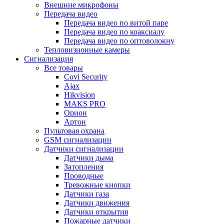
Внешние микрофоны
Передача видео
Передача видео по витой паре
Передача видео по коаксиалу
Передача видео по оптоволокну
Тепловизионные камеры
Сигнализация
Все товары
Covi Security
Ajax
Hikvision
MAKS PRO
Орион
Артон
Пультовая охрана
GSM сигнализации
Датчики сигнализации
Датчики дыма
Затопления
Проводные
Тревожные кнопки
Датчики газа
Датчики движения
Датчики открытия
Пожарные датчики