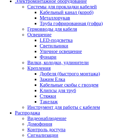
Электромонтажное оборудование
Системы для прокладки кабелей
Кабельный канал (короб)
Металлорукав
Труба гофрированная (гофра)
Гермовводы для кабеля
Освещение
LED-подсветка
Светильники
Уличное освещение
Фонари
Вилки, колодки, удлинители
Крепления
Дюбеля (быстрого монтажа)
Зажим Елка
Кабельные скобы с гвоздем
Клипсы для труб
Стяжки
Такелаж
Инструмент для работы с кабелем
Распродажа
Видеонаблюдение
Домофония
Контроль доступа
Сигнализации