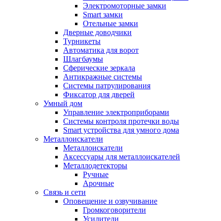
Электромоторные замки
Smart замки
Отельные замки
Дверные доводчики
Турникеты
Автоматика для ворот
Шлагбаумы
Сферические зеркала
Антикражные системы
Системы патрулирования
Фиксатор для дверей
Умный дом
Управление электроприборами
Системы контроля протечки воды
Smart устройства для умного дома
Металлоискатели
Металлоискатели
Аксессуары для металлоискателей
Металлодетекторы
Ручные
Арочные
Связь и сети
Оповещение и озвучивание
Громкоговорители
Усилители