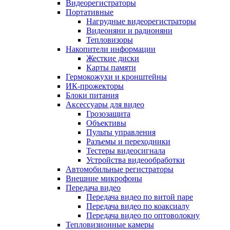
Видеорегистраторы
Портативные
Нагрудные видеорегистраторы
Видеоняни и радионяни
Тепловизоры
Накопители информации
Жесткие диски
Карты памяти
Гермокожухи и кронштейны
ИК-прожекторы
Блоки питания
Аксессуары для видео
Грозозащита
Объективы
Пульты управления
Разъемы и переходники
Тестеры видеосигнала
Устройства видеообработки
Автомобильные регистраторы
Внешние микрофоны
Передача видео
Передача видео по витой паре
Передача видео по коаксиалу
Передача видео по оптоволокну
Тепловизионные камеры