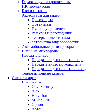
Гермокожухи и кронштейны
ИК-прожекторы
Блоки питания
Аксессуары для видео
Грозозащита
Объективы
Пульты управления
Разъемы и переходники
Тестеры видеосигнала
Устройства видеообработки
Автомобильные регистраторы
Внешние микрофоны
Передача видео
Передача видео по витой паре
Передача видео по коаксиалу
Передача видео по оптоволокну
Тепловизионные камеры
Сигнализация
Все товары
Covi Security
Ajax
Hikvision
MAKS PRO
Орион
Артон