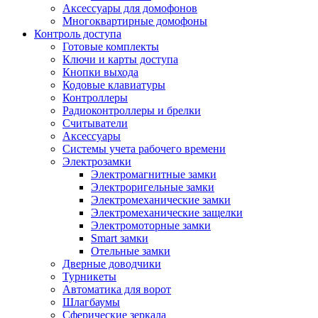
Аксессуары для домофонов
Многоквартирные домофоны
Контроль доступа
Готовые комплекты
Ключи и карты доступа
Кнопки выхода
Кодовые клавиатуры
Контроллеры
Радиоконтроллеры и брелки
Считыватели
Аксессуары
Системы учета рабочего времени
Электрозамки
Электромагнитные замки
Электроригельные замки
Электромеханические замки
Электромеханические защелки
Электромоторные замки
Smart замки
Отельные замки
Дверные доводчики
Турникеты
Автоматика для ворот
Шлагбаумы
Сферические зеркала