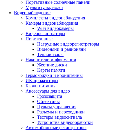
Портативные солнечные панели
Мультитулы, ножи
Видеонаблюдение
Комплекты видеонаблюдения
Камеры видеонаблюдения
WiFi видеокамеры
Видеорегистраторы
Портативные
Нагрудные видеорегистраторы
Видеоняни и радионяни
Тепловизоры
Накопители информации
Жесткие диски
Карты памяти
Гермокожухи и кронштейны
ИК-прожекторы
Блоки питания
Аксессуары для видео
Грозозащита
Объективы
Пульты управления
Разъемы и переходники
Тестеры видеосигнала
Устройства видеообработки
Автомобильные регистраторы