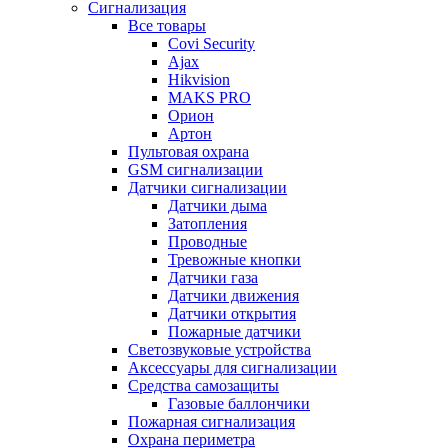
Сигнализация
Все товары
Covi Security
Ajax
Hikvision
MAKS PRO
Орион
Артон
Пультовая охрана
GSM сигнализации
Датчики сигнализации
Датчики дыма
Затопления
Проводные
Тревожные кнопки
Датчики газа
Датчики движения
Датчики открытия
Пожарные датчики
Светозвуковые устройства
Аксессуары для сигнализации
Средства самозащиты
Газовые баллончики
Пожарная сигнализация
Охрана периметра