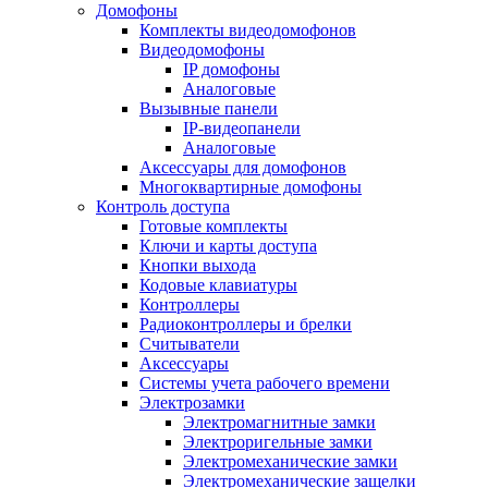
Домофоны
Комплекты видеодомофонов
Видеодомофоны
IP домофоны
Аналоговые
Вызывные панели
IP-видеопанели
Аналоговые
Аксессуары для домофонов
Многоквартирные домофоны
Контроль доступа
Готовые комплекты
Ключи и карты доступа
Кнопки выхода
Кодовые клавиатуры
Контроллеры
Радиоконтроллеры и брелки
Считыватели
Аксессуары
Системы учета рабочего времени
Электрозамки
Электромагнитные замки
Электроригельные замки
Электромеханические замки
Электромеханические защелки