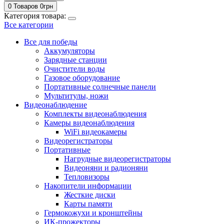
0 Товаров
0
грн
Категория товара:
Все категории
Все для победы
Аккумуляторы
Зарядные станции
Очистители воды
Газовое оборудование
Портативные солнечные панели
Мультитулы, ножи
Видеонаблюдение
Комплекты видеонаблюдения
Камеры видеонаблюдения
WiFi видеокамеры
Видеорегистраторы
Портативные
Нагрудные видеорегистраторы
Видеоняни и радионяни
Тепловизоры
Накопители информации
Жесткие диски
Карты памяти
Гермокожухи и кронштейны
ИК-прожекторы