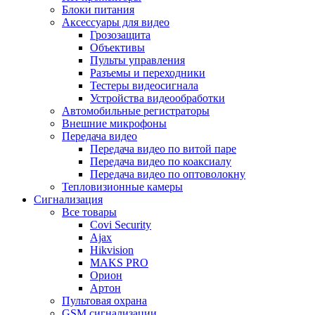
Блоки питания
Аксессуары для видео
Грозозащита
Объективы
Пульты управления
Разъемы и переходники
Тестеры видеосигнала
Устройства видеообработки
Автомобильные регистраторы
Внешние микрофоны
Передача видео
Передача видео по витой паре
Передача видео по коаксиалу
Передача видео по оптоволокну
Тепловизионные камеры
Сигнализация
Все товары
Covi Security
Ajax
Hikvision
MAKS PRO
Орион
Артон
Пультовая охрана
GSM сигнализации