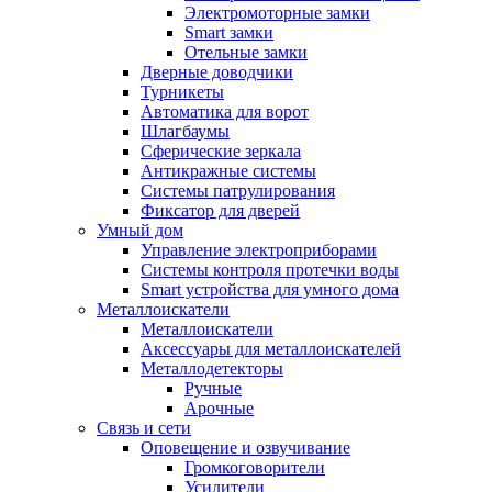
Электромоторные замки
Smart замки
Отельные замки
Дверные доводчики
Турникеты
Автоматика для ворот
Шлагбаумы
Сферические зеркала
Антикражные системы
Системы патрулирования
Фиксатор для дверей
Умный дом
Управление электроприборами
Системы контроля протечки воды
Smart устройства для умного дома
Металлоискатели
Металлоискатели
Аксессуары для металлоискателей
Металлодетекторы
Ручные
Арочные
Связь и сети
Оповещение и озвучивание
Громкоговорители
Усилители