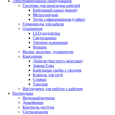
Электромонтажное оборудование
Системы для прокладки кабелей
Кабельный канал (короб)
Металлорукав
Труба гофрированная (гофра)
Гермовводы для кабеля
Освещение
LED-подсветка
Светильники
Уличное освещение
Фонари
Вилки, колодки, удлинители
Крепления
Дюбеля (быстрого монтажа)
Зажим Елка
Кабельные скобы с гвоздем
Клипсы для труб
Стяжки
Такелаж
Инструмент для работы с кабелем
Распродажа
Видеонаблюдение
Домофония
Контроль доступа
Сигнализации