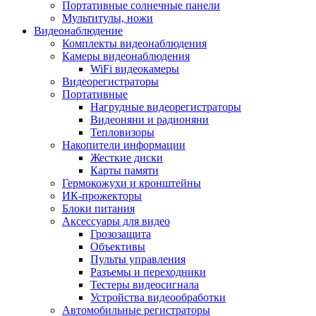
Портативные солнечные панели
Мультитулы, ножи
Видеонаблюдение
Комплекты видеонаблюдения
Камеры видеонаблюдения
WiFi видеокамеры
Видеорегистраторы
Портативные
Нагрудные видеорегистраторы
Видеоняни и радионяни
Тепловизоры
Накопители информации
Жесткие диски
Карты памяти
Гермокожухи и кронштейны
ИК-прожекторы
Блоки питания
Аксессуары для видео
Грозозащита
Объективы
Пульты управления
Разъемы и переходники
Тестеры видеосигнала
Устройства видеообработки
Автомобильные регистраторы