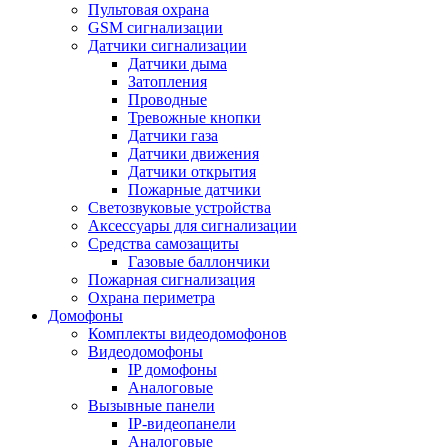
Пультовая охрана
GSM сигнализации
Датчики сигнализации
Датчики дыма
Затопления
Проводные
Тревожные кнопки
Датчики газа
Датчики движения
Датчики открытия
Пожарные датчики
Светозвуковые устройства
Аксессуары для сигнализации
Средства самозащиты
Газовые баллончики
Пожарная сигнализация
Охрана периметра
Домофоны
Комплекты видеодомофонов
Видеодомофоны
IP домофоны
Аналоговые
Вызывные панели
IP-видеопанели
Аналоговые