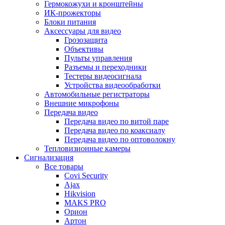
Гермокожухи и кронштейны
ИК-прожекторы
Блоки питания
Аксессуары для видео
Грозозащита
Объективы
Пульты управления
Разъемы и переходники
Тестеры видеосигнала
Устройства видеообработки
Автомобильные регистраторы
Внешние микрофоны
Передача видео
Передача видео по витой паре
Передача видео по коаксиалу
Передача видео по оптоволокну
Тепловизионные камеры
Сигнализация
Все товары
Covi Security
Ajax
Hikvision
MAKS PRO
Орион
Артон