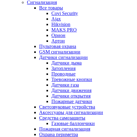
Сигнализация
Все товары
Covi Security
Ajax
Hikvision
MAKS PRO
Орион
Артон
Пультовая охрана
GSM сигнализации
Датчики сигнализации
Датчики дыма
Затопления
Проводные
Тревожные кнопки
Датчики газа
Датчики движения
Датчики открытия
Пожарные датчики
Светозвуковые устройства
Аксессуары для сигнализации
Средства самозащиты
Газовые баллончики
Пожарная сигнализация
Охрана периметра