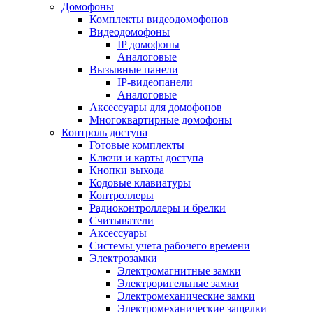
Домофоны
Комплекты видеодомофонов
Видеодомофоны
IP домофоны
Аналоговые
Вызывные панели
IP-видеопанели
Аналоговые
Аксессуары для домофонов
Многоквартирные домофоны
Контроль доступа
Готовые комплекты
Ключи и карты доступа
Кнопки выхода
Кодовые клавиатуры
Контроллеры
Радиоконтроллеры и брелки
Считыватели
Аксессуары
Системы учета рабочего времени
Электрозамки
Электромагнитные замки
Электроригельные замки
Электромеханические замки
Электромеханические защелки