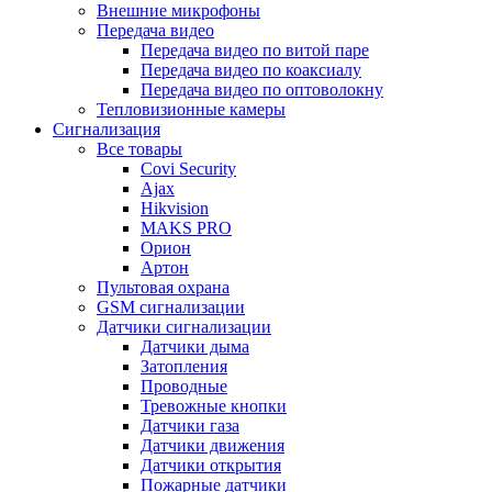
Внешние микрофоны
Передача видео
Передача видео по витой паре
Передача видео по коаксиалу
Передача видео по оптоволокну
Тепловизионные камеры
Сигнализация
Все товары
Covi Security
Ajax
Hikvision
MAKS PRO
Орион
Артон
Пультовая охрана
GSM сигнализации
Датчики сигнализации
Датчики дыма
Затопления
Проводные
Тревожные кнопки
Датчики газа
Датчики движения
Датчики открытия
Пожарные датчики