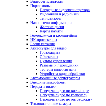
Видеорегистраторы
Портативные
Нагрудные видеорегистраторы
Видеоняни и радионяни
Тепловизоры
Накопители информации
Жесткие диски
Карты памяти
Гермокожухи и кронштейны
ИК-прожекторы
Блоки питания
Аксессуары для видео
Грозозащита
Объективы
Пульты управления
Разъемы и переходники
Тестеры видеосигнала
Устройства видеообработки
Автомобильные регистраторы
Внешние микрофоны
Передача видео
Передача видео по витой паре
Передача видео по коаксиалу
Передача видео по оптоволокну
Тепловизионные камеры