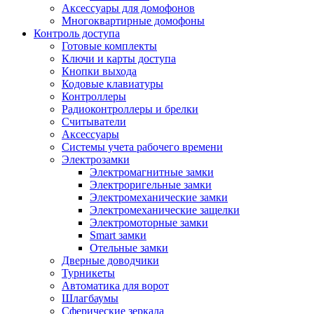
Аксессуары для домофонов
Многоквартирные домофоны
Контроль доступа
Готовые комплекты
Ключи и карты доступа
Кнопки выхода
Кодовые клавиатуры
Контроллеры
Радиоконтроллеры и брелки
Считыватели
Аксессуары
Системы учета рабочего времени
Электрозамки
Электромагнитные замки
Электроригельные замки
Электромеханические замки
Электромеханические защелки
Электромоторные замки
Smart замки
Отельные замки
Дверные доводчики
Турникеты
Автоматика для ворот
Шлагбаумы
Сферические зеркала