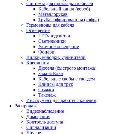
Системы для прокладки кабелей
Кабельный канал (короб)
Металлорукав
Труба гофрированная (гофра)
Гермовводы для кабеля
Освещение
LED-подсветка
Светильники
Уличное освещение
Фонари
Вилки, колодки, удлинители
Крепления
Дюбеля (быстрого монтажа)
Зажим Елка
Кабельные скобы с гвоздем
Клипсы для труб
Стяжки
Такелаж
Инструмент для работы с кабелем
Распродажа
Видеонаблюдение
Домофония
Контроль доступа
Сигнализации
Другое