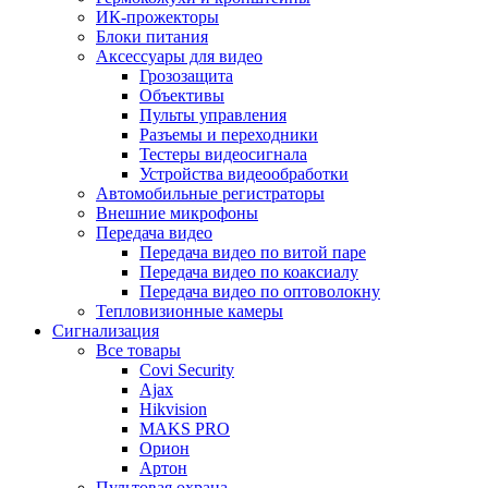
ИК-прожекторы
Блоки питания
Аксессуары для видео
Грозозащита
Объективы
Пульты управления
Разъемы и переходники
Тестеры видеосигнала
Устройства видеообработки
Автомобильные регистраторы
Внешние микрофоны
Передача видео
Передача видео по витой паре
Передача видео по коаксиалу
Передача видео по оптоволокну
Тепловизионные камеры
Сигнализация
Все товары
Covi Security
Ajax
Hikvision
MAKS PRO
Орион
Артон
Пультовая охрана