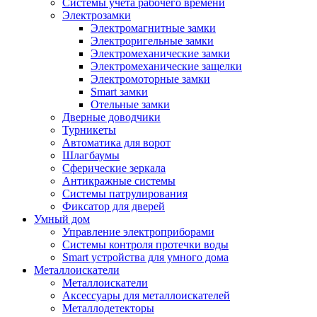
Системы учета рабочего времени
Электрозамки
Электромагнитные замки
Электроригельные замки
Электромеханические замки
Электромеханические защелки
Электромоторные замки
Smart замки
Отельные замки
Дверные доводчики
Турникеты
Автоматика для ворот
Шлагбаумы
Сферические зеркала
Антикражные системы
Системы патрулирования
Фиксатор для дверей
Умный дом
Управление электроприборами
Системы контроля протечки воды
Smart устройства для умного дома
Металлоискатели
Металлоискатели
Аксессуары для металлоискателей
Металлодетекторы