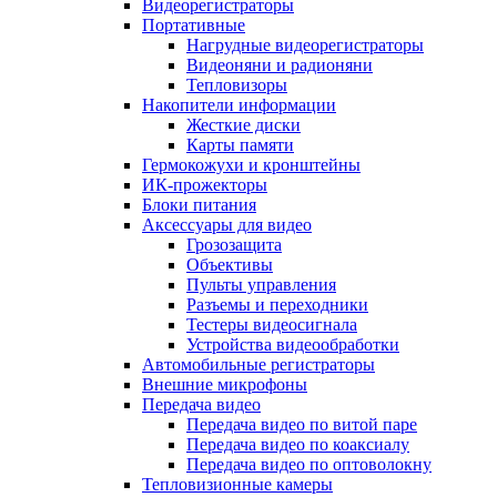
Видеорегистраторы
Портативные
Нагрудные видеорегистраторы
Видеоняни и радионяни
Тепловизоры
Накопители информации
Жесткие диски
Карты памяти
Гермокожухи и кронштейны
ИК-прожекторы
Блоки питания
Аксессуары для видео
Грозозащита
Объективы
Пульты управления
Разъемы и переходники
Тестеры видеосигнала
Устройства видеообработки
Автомобильные регистраторы
Внешние микрофоны
Передача видео
Передача видео по витой паре
Передача видео по коаксиалу
Передача видео по оптоволокну
Тепловизионные камеры