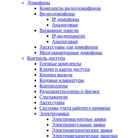
Домофоны
Комплекты видеодомофонов
Видеодомофоны
IP домофоны
Аналоговые
Вызывные панели
IP-видеопанели
Аналоговые
Аксессуары для домофонов
Многоквартирные домофоны
Контроль доступа
Готовые комплекты
Ключи и карты доступа
Кнопки выхода
Кодовые клавиатуры
Контроллеры
Радиоконтроллеры и брелки
Считыватели
Аксессуары
Системы учета рабочего времени
Электрозамки
Электромагнитные замки
Электроригельные замки
Электромеханические замки
Электромеханические защелки