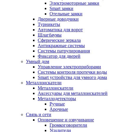
Электромоторные замки
Smart замки
Отельные замки
Дверные доводчики
Турникеты
Автоматика для ворот
Шлагбаумы
Сферические зеркала
Антикражные системы
Системы патрулирования
Фиксатор для дверей
Умный дом
Управление электроприборами
Системы контроля протечки воды
Smart устройства для умного дома
Металлоискатели
Металлоискатели
Аксессуары для металлоискателей
Металлодетекторы
Ручные
Арочные
Связь и сети
Оповещение и озвучивание
Громкоговорители
Усилители