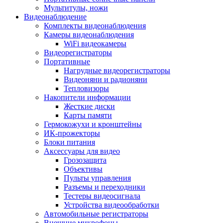
Мультитулы, ножи
Видеонаблюдение
Комплекты видеонаблюдения
Камеры видеонаблюдения
WiFi видеокамеры
Видеорегистраторы
Портативные
Нагрудные видеорегистраторы
Видеоняни и радионяни
Тепловизоры
Накопители информации
Жесткие диски
Карты памяти
Гермокожухи и кронштейны
ИК-прожекторы
Блоки питания
Аксессуары для видео
Грозозащита
Объективы
Пульты управления
Разъемы и переходники
Тестеры видеосигнала
Устройства видеообработки
Автомобильные регистраторы
Внешние микрофоны