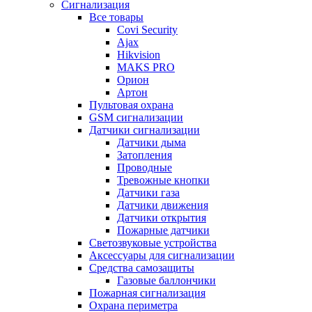
Сигнализация
Все товары
Covi Security
Ajax
Hikvision
MAKS PRO
Орион
Артон
Пультовая охрана
GSM сигнализации
Датчики сигнализации
Датчики дыма
Затопления
Проводные
Тревожные кнопки
Датчики газа
Датчики движения
Датчики открытия
Пожарные датчики
Светозвуковые устройства
Аксессуары для сигнализации
Средства самозащиты
Газовые баллончики
Пожарная сигнализация
Охрана периметра