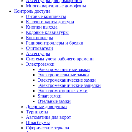
Аксессуары для домофонов
Многоквартирные домофоны
Контроль доступа
Готовые комплекты
Ключи и карты доступа
Кнопки выхода
Кодовые клавиатуры
Контроллеры
Радиоконтроллеры и брелки
Считыватели
Аксессуары
Системы учета рабочего времени
Электрозамки
Электромагнитные замки
Электроригельные замки
Электромеханические замки
Электромеханические защелки
Электромоторные замки
Smart замки
Отельные замки
Дверные доводчики
Турникеты
Автоматика для ворот
Шлагбаумы
Сферические зеркала