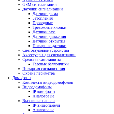
GSM сигнализации
Датчики сигнализации
Датчики дыма
Затопления
Проводные
Тревожные кнопки
Датчики газа
Датчики движения
Датчики открытия
Пожарные датчики
Светозвуковые устройства
Аксессуары для сигнализации
Средства самозащиты
Газовые баллончики
Пожарная сигнализация
Охрана периметра
Домофоны
Комплекты видеодомофонов
Видеодомофоны
IP домофоны
Аналоговые
Вызывные панели
IP-видеопанели
Аналоговые