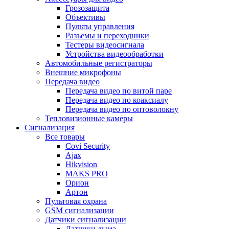
Грозозащита
Объективы
Пульты управления
Разъемы и переходники
Тестеры видеосигнала
Устройства видеообработки
Автомобильные регистраторы
Внешние микрофоны
Передача видео
Передача видео по витой паре
Передача видео по коаксиалу
Передача видео по оптоволокну
Тепловизионные камеры
Сигнализация
Все товары
Covi Security
Ajax
Hikvision
MAKS PRO
Орион
Артон
Пультовая охрана
GSM сигнализации
Датчики сигнализации
Датчики дыма