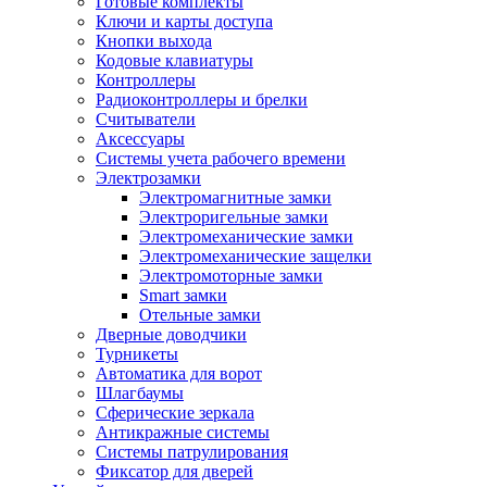
Готовые комплекты
Ключи и карты доступа
Кнопки выхода
Кодовые клавиатуры
Контроллеры
Радиоконтроллеры и брелки
Считыватели
Аксессуары
Системы учета рабочего времени
Электрозамки
Электромагнитные замки
Электроригельные замки
Электромеханические замки
Электромеханические защелки
Электромоторные замки
Smart замки
Отельные замки
Дверные доводчики
Турникеты
Автоматика для ворот
Шлагбаумы
Сферические зеркала
Антикражные системы
Системы патрулирования
Фиксатор для дверей