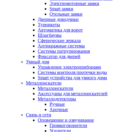
Электромоторные замки
Smart замки
Отельные замки
Дверные доводчики
Турникеты
Автоматика для ворот
Шлагбаумы
Сферические зеркала
Антикражные системы
Системы патрулирования
Фиксатор для дверей
Умный дом
Управление электроприборами
Системы контроля протечки воды
Smart устройства для умного дома
Металлоискатели
Металлоискатели
Аксессуары для металлоискателей
Металлодетекторы
Ручные
Арочные
Связь и сети
Оповещение и озвучивание
Громкоговорители
Усилители