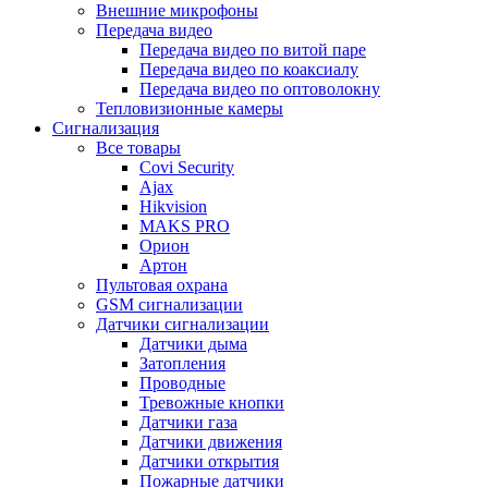
Внешние микрофоны
Передача видео
Передача видео по витой паре
Передача видео по коаксиалу
Передача видео по оптоволокну
Тепловизионные камеры
Сигнализация
Все товары
Covi Security
Ajax
Hikvision
MAKS PRO
Орион
Артон
Пультовая охрана
GSM сигнализации
Датчики сигнализации
Датчики дыма
Затопления
Проводные
Тревожные кнопки
Датчики газа
Датчики движения
Датчики открытия
Пожарные датчики