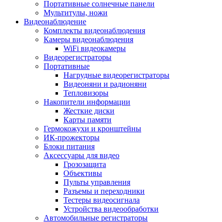
Портативные солнечные панели
Мультитулы, ножи
Видеонаблюдение
Комплекты видеонаблюдения
Камеры видеонаблюдения
WiFi видеокамеры
Видеорегистраторы
Портативные
Нагрудные видеорегистраторы
Видеоняни и радионяни
Тепловизоры
Накопители информации
Жесткие диски
Карты памяти
Гермокожухи и кронштейны
ИК-прожекторы
Блоки питания
Аксессуары для видео
Грозозащита
Объективы
Пульты управления
Разъемы и переходники
Тестеры видеосигнала
Устройства видеообработки
Автомобильные регистраторы