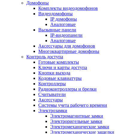
Домофоны
Комплекты видеодомофонов
Видеодомофоны
IP домофоны
Аналоговые
Вызывные панели
IP-видеопанели
Аналоговые
Аксессуары для домофонов
Многоквартирные домофоны
Контроль доступа
Готовые комплекты
Ключи и карты доступа
Кнопки выхода
Кодовые клавиатуры
Контроллеры
Радиоконтроллеры и брелки
Считыватели
Аксессуары
Системы учета рабочего времени
Электрозамки
Электромагнитные замки
Электроригельные замки
Электромеханические замки
Электромеханические защелки