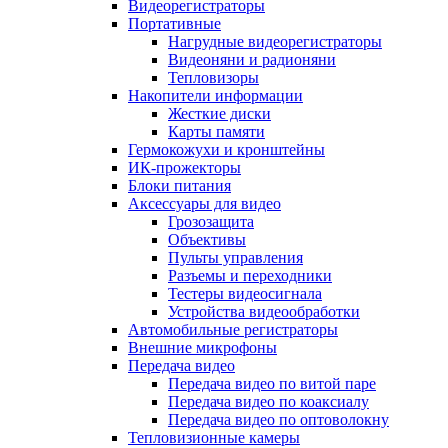
Видеорегистраторы
Портативные
Нагрудные видеорегистраторы
Видеоняни и радионяни
Тепловизоры
Накопители информации
Жесткие диски
Карты памяти
Гермокожухи и кронштейны
ИК-прожекторы
Блоки питания
Аксессуары для видео
Грозозащита
Объективы
Пульты управления
Разъемы и переходники
Тестеры видеосигнала
Устройства видеообработки
Автомобильные регистраторы
Внешние микрофоны
Передача видео
Передача видео по витой паре
Передача видео по коаксиалу
Передача видео по оптоволокну
Тепловизионные камеры