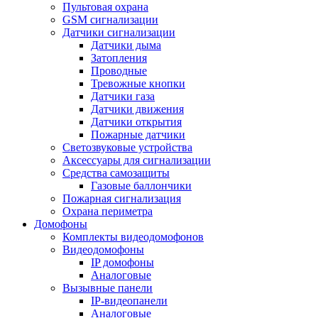
Пультовая охрана
GSM сигнализации
Датчики сигнализации
Датчики дыма
Затопления
Проводные
Тревожные кнопки
Датчики газа
Датчики движения
Датчики открытия
Пожарные датчики
Светозвуковые устройства
Аксессуары для сигнализации
Средства самозащиты
Газовые баллончики
Пожарная сигнализация
Охрана периметра
Домофоны
Комплекты видеодомофонов
Видеодомофоны
IP домофоны
Аналоговые
Вызывные панели
IP-видеопанели
Аналоговые