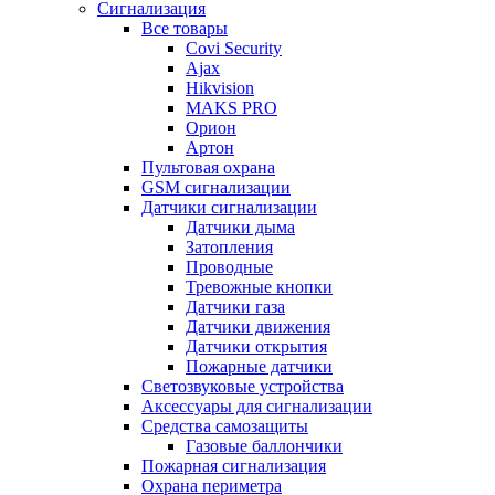
Сигнализация
Все товары
Covi Security
Ajax
Hikvision
MAKS PRO
Орион
Артон
Пультовая охрана
GSM сигнализации
Датчики сигнализации
Датчики дыма
Затопления
Проводные
Тревожные кнопки
Датчики газа
Датчики движения
Датчики открытия
Пожарные датчики
Светозвуковые устройства
Аксессуары для сигнализации
Средства самозащиты
Газовые баллончики
Пожарная сигнализация
Охрана периметра