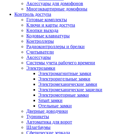
Аксессуары для домофонов
Многоквартирные домофоны
Контроль доступа
Готовые комплекты
Ключи и карты доступа
Кнопки выхода
Кодовые клавиатуры
Контроллеры
Радиоконтроллеры и брелки
Считыватели
Аксессуары
Системы учета рабочего времени
Электрозамки
Электромагнитные замки
Электроригельные замки
Электромеханические замки
Электромеханические защелки
Электромоторные замки
Smart замки
Отельные замки
Дверные доводчики
Турникеты
Автоматика для ворот
Шлагбаумы
Сферические зеркала