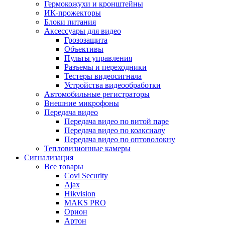
Гермокожухи и кронштейны
ИК-прожекторы
Блоки питания
Аксессуары для видео
Грозозащита
Объективы
Пульты управления
Разъемы и переходники
Тестеры видеосигнала
Устройства видеообработки
Автомобильные регистраторы
Внешние микрофоны
Передача видео
Передача видео по витой паре
Передача видео по коаксиалу
Передача видео по оптоволокну
Тепловизионные камеры
Сигнализация
Все товары
Covi Security
Ajax
Hikvision
MAKS PRO
Орион
Артон