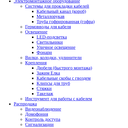
Электромонтажное оборудование
Системы для прокладки кабелей
Кабельный канал (короб)
Металлорукав
Труба гофрированная (гофра)
Гермовводы для кабеля
Освещение
LED-подсветка
Светильники
Уличное освещение
Фонари
Вилки, колодки, удлинители
Крепления
Дюбеля (быстрого монтажа)
Зажим Елка
Кабельные скобы с гвоздем
Клипсы для труб
Стяжки
Такелаж
Инструмент для работы с кабелем
Распродажа
Видеонаблюдение
Домофония
Контроль доступа
Сигнализации