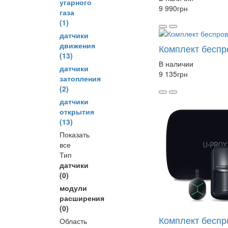
угарного
9 990
грн
газа
(1)
датчики
движения
Комплект беспр
(13)
В наличии
датчики
9 135
грн
затопления
(2)
датчики
открытия
(13)
Показать
все
Тип
датчики
(0)
модули
расширения
(0)
Комплект беспр
Область