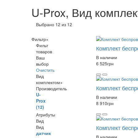
U-Prox, Вид компле
Выбрано 12 из 12
Фильтр
×
Фильт
Комплект беспр
товаров
В наличии
Ваш
6 525
грн
выбор
Очистить
Вид
комплектом
×
Комплект беспр
Производитель
U-
В наличии
Prox
8 910
грн
(12)
Атрибуты
Вид
Комплект беспр
Вид
датчик
В наличии