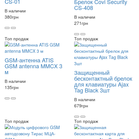
CS-01
Брелок Covi Security
CS-408
В наличии
380
грн
В наличии
271
грн
Топ продаж
Топ продаж
GSM-антенна ATIS
GSM antenna MMCX 3
м
Защищенный
бесконтактный брелок
В наличии
для клавиатуры Ajax
135
грн
Tag Black 3шт
В наличии
679
грн
Топ продаж
Топ продаж