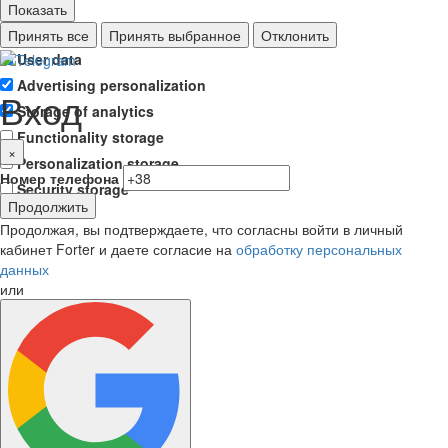
Показать
Ad storage
Принять все
Принять выбранное
Отклонить
User data
Advertising personalization
Вход
Storage of analytics
Functionality storage
×
Personalization storage
Номер телефона
Security storage
Продолжить
Продолжая, вы подтверждаете, что согласны войти в личный
кабинет Forter и даете согласие на
обработку персональных
данных
или