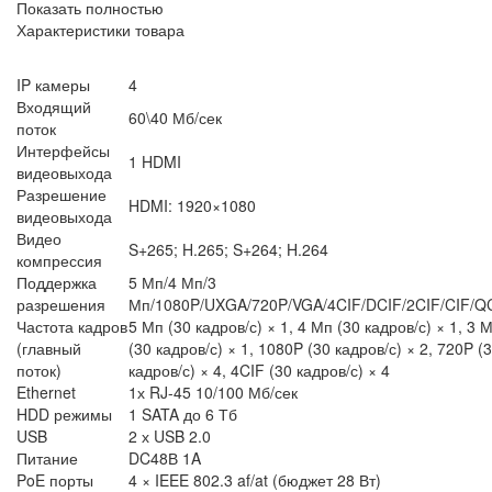
Показать полностью
Характеристики товара
IP камеры
4
Входящий
60\40 Мб/сек
поток
Интерфейсы
1 HDMI
видеовыхода
Разрешение
HDMI: 1920×1080
видеовыхода
Видео
S+265; H.265; S+264; H.264
компрессия
Поддержка
5 Мп/4 Мп/3
разрешения
Мп/1080P/UXGA/720P/VGA/4CIF/DCIF/2CIF/CIF/Q
Частота кадров
5 Мп (30 кадров/с) × 1, 4 Мп (30 кадров/с) × 1, 3 
(главный
(30 кадров/с) × 1, 1080P (30 кадров/с) × 2, 720P (
поток)
кадров/с) × 4, 4CIF (30 кадров/с) × 4
Ethernet
1х RJ-45 10/100 Мб/сек
HDD режимы
1 SATA до 6 Тб
USB
2 х USB 2.0
Питание
DC48В 1A
PoE порты
4 × IEEE 802.3 af/at (бюджет 28 Вт)