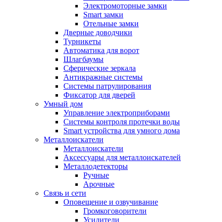
Электромоторные замки
Smart замки
Отельные замки
Дверные доводчики
Турникеты
Автоматика для ворот
Шлагбаумы
Сферические зеркала
Антикражные системы
Системы патрулирования
Фиксатор для дверей
Умный дом
Управление электроприборами
Системы контроля протечки воды
Smart устройства для умного дома
Металлоискатели
Металлоискатели
Аксессуары для металлоискателей
Металлодетекторы
Ручные
Арочные
Связь и сети
Оповещение и озвучивание
Громкоговорители
Усилители