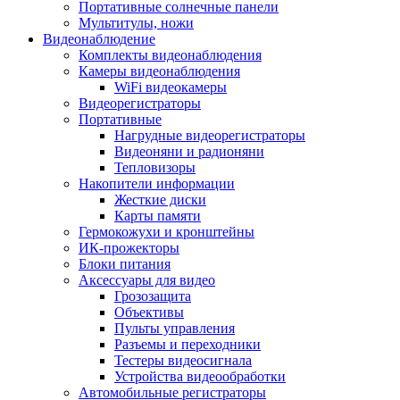
Портативные солнечные панели
Мультитулы, ножи
Видеонаблюдение
Комплекты видеонаблюдения
Камеры видеонаблюдения
WiFi видеокамеры
Видеорегистраторы
Портативные
Нагрудные видеорегистраторы
Видеоняни и радионяни
Тепловизоры
Накопители информации
Жесткие диски
Карты памяти
Гермокожухи и кронштейны
ИК-прожекторы
Блоки питания
Аксессуары для видео
Грозозащита
Объективы
Пульты управления
Разъемы и переходники
Тестеры видеосигнала
Устройства видеообработки
Автомобильные регистраторы