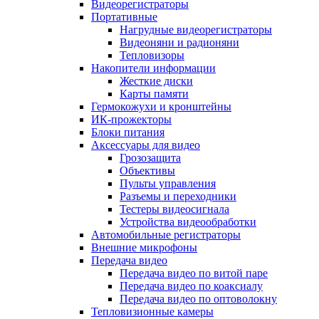
Видеорегистраторы
Портативные
Нагрудные видеорегистраторы
Видеоняни и радионяни
Тепловизоры
Накопители информации
Жесткие диски
Карты памяти
Гермокожухи и кронштейны
ИК-прожекторы
Блоки питания
Аксессуары для видео
Грозозащита
Объективы
Пульты управления
Разъемы и переходники
Тестеры видеосигнала
Устройства видеообработки
Автомобильные регистраторы
Внешние микрофоны
Передача видео
Передача видео по витой паре
Передача видео по коаксиалу
Передача видео по оптоволокну
Тепловизионные камеры