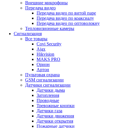
Внешние микрофоны
Передача видео
Передача видео по витой паре
Передача видео по коаксиалу
Передача видео по оптоволокну
Тепловизионные камеры
Сигнализация
Все товары
Covi Security
Ajax
Hikvision
MAKS PRO
Орион
Артон
Пультовая охрана
GSM сигнализации
Датчики сигнализации
Датчики дыма
Затопления
Проводные
Тревожные кнопки
Датчики газа
Датчики движения
Датчики открытия
Пожарные датчики