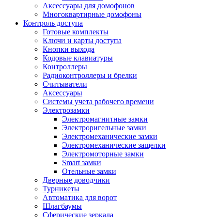
Аксессуары для домофонов
Многоквартирные домофоны
Контроль доступа
Готовые комплекты
Ключи и карты доступа
Кнопки выхода
Кодовые клавиатуры
Контроллеры
Радиоконтроллеры и брелки
Считыватели
Аксессуары
Системы учета рабочего времени
Электрозамки
Электромагнитные замки
Электроригельные замки
Электромеханические замки
Электромеханические защелки
Электромоторные замки
Smart замки
Отельные замки
Дверные доводчики
Турникеты
Автоматика для ворот
Шлагбаумы
Сферические зеркала