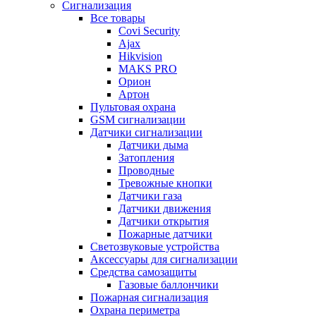
Сигнализация
Все товары
Covi Security
Ajax
Hikvision
MAKS PRO
Орион
Артон
Пультовая охрана
GSM сигнализации
Датчики сигнализации
Датчики дыма
Затопления
Проводные
Тревожные кнопки
Датчики газа
Датчики движения
Датчики открытия
Пожарные датчики
Светозвуковые устройства
Аксессуары для сигнализации
Средства самозащиты
Газовые баллончики
Пожарная сигнализация
Охрана периметра