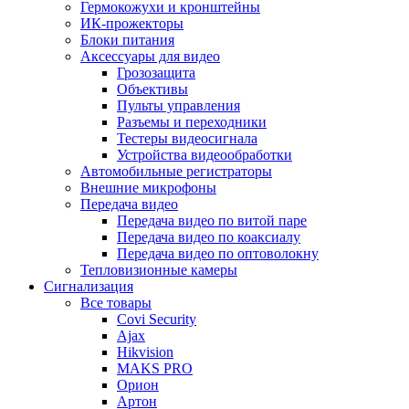
Гермокожухи и кронштейны
ИК-прожекторы
Блоки питания
Аксессуары для видео
Грозозащита
Объективы
Пульты управления
Разъемы и переходники
Тестеры видеосигнала
Устройства видеообработки
Автомобильные регистраторы
Внешние микрофоны
Передача видео
Передача видео по витой паре
Передача видео по коаксиалу
Передача видео по оптоволокну
Тепловизионные камеры
Сигнализация
Все товары
Covi Security
Ajax
Hikvision
MAKS PRO
Орион
Артон