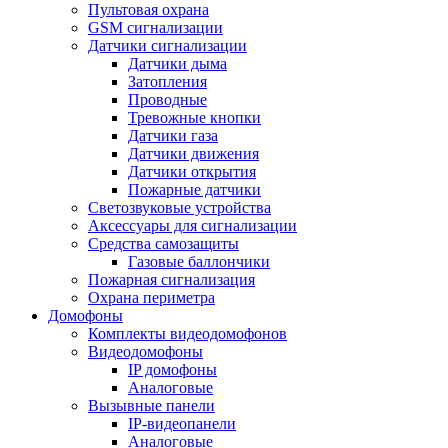
Пультовая охрана
GSM сигнализации
Датчики сигнализации
Датчики дыма
Затопления
Проводные
Тревожные кнопки
Датчики газа
Датчики движения
Датчики открытия
Пожарные датчики
Светозвуковые устройства
Аксессуары для сигнализации
Средства самозащиты
Газовые баллончики
Пожарная сигнализация
Охрана периметра
Домофоны
Комплекты видеодомофонов
Видеодомофоны
IP домофоны
Аналоговые
Вызывные панели
IP-видеопанели
Аналоговые