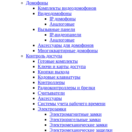
Домофоны
Комплекты видеодомофонов
Видеодомофоны
IP домофоны
Аналоговые
Вызывные панели
IP-видеопанели
Аналоговые
Аксессуары для домофонов
Многоквартирные домофоны
Контроль доступа
Готовые комплекты
Ключи и карты доступа
Кнопки выхода
Кодовые клавиатуры
Контроллеры
Радиоконтроллеры и брелки
Считыватели
Аксессуары
Системы учета рабочего времени
Электрозамки
Электромагнитные замки
Электроригельные замки
Электромеханические замки
Электромеханические защелки