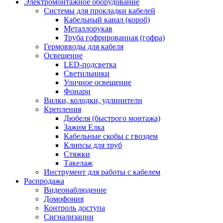
Электромонтажное оборудование
Системы для прокладки кабелей
Кабельный канал (короб)
Металлорукав
Труба гофрированная (гофра)
Гермовводы для кабеля
Освещение
LED-подсветка
Светильники
Уличное освещение
Фонари
Вилки, колодки, удлинители
Крепления
Дюбеля (быстрого монтажа)
Зажим Елка
Кабельные скобы с гвоздем
Клипсы для труб
Стяжки
Такелаж
Инструмент для работы с кабелем
Распродажа
Видеонаблюдение
Домофония
Контроль доступа
Сигнализации