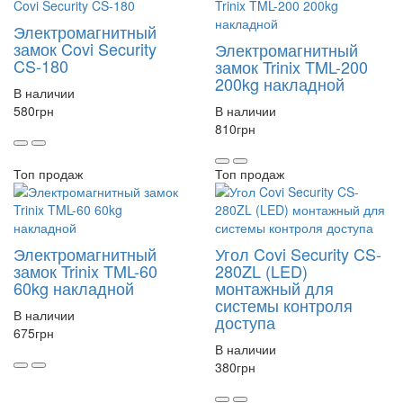
Электромагнитный
замок Covi Security
Электромагнитный
CS-180
замок Trinix TML-200
200kg накладной
В наличии
580
грн
В наличии
810
грн
Топ продаж
Топ продаж
Электромагнитный
Угол Covi Security CS-
замок Trinix TML-60
280ZL (LED)
60kg накладной
монтажный для
системы контроля
В наличии
доступа
675
грн
В наличии
380
грн