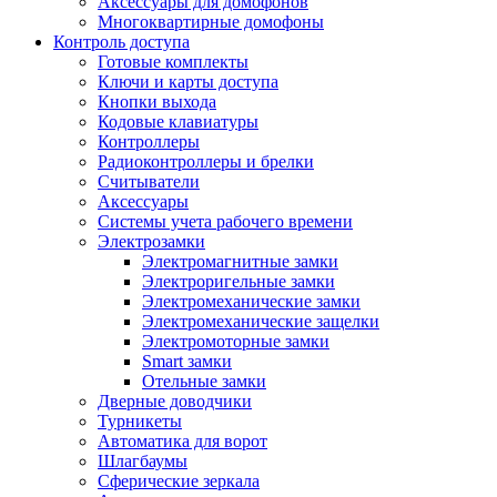
Аксессуары для домофонов
Многоквартирные домофоны
Контроль доступа
Готовые комплекты
Ключи и карты доступа
Кнопки выхода
Кодовые клавиатуры
Контроллеры
Радиоконтроллеры и брелки
Считыватели
Аксессуары
Системы учета рабочего времени
Электрозамки
Электромагнитные замки
Электроригельные замки
Электромеханические замки
Электромеханические защелки
Электромоторные замки
Smart замки
Отельные замки
Дверные доводчики
Турникеты
Автоматика для ворот
Шлагбаумы
Сферические зеркала