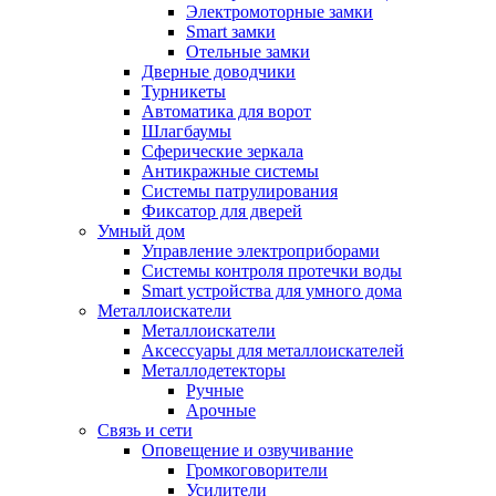
Электромоторные замки
Smart замки
Отельные замки
Дверные доводчики
Турникеты
Автоматика для ворот
Шлагбаумы
Сферические зеркала
Антикражные системы
Системы патрулирования
Фиксатор для дверей
Умный дом
Управление электроприборами
Системы контроля протечки воды
Smart устройства для умного дома
Металлоискатели
Металлоискатели
Аксессуары для металлоискателей
Металлодетекторы
Ручные
Арочные
Связь и сети
Оповещение и озвучивание
Громкоговорители
Усилители