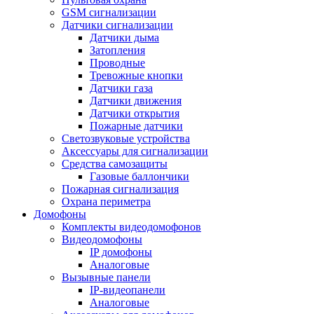
GSM сигнализации
Датчики сигнализации
Датчики дыма
Затопления
Проводные
Тревожные кнопки
Датчики газа
Датчики движения
Датчики открытия
Пожарные датчики
Светозвуковые устройства
Аксессуары для сигнализации
Средства самозащиты
Газовые баллончики
Пожарная сигнализация
Охрана периметра
Домофоны
Комплекты видеодомофонов
Видеодомофоны
IP домофоны
Аналоговые
Вызывные панели
IP-видеопанели
Аналоговые