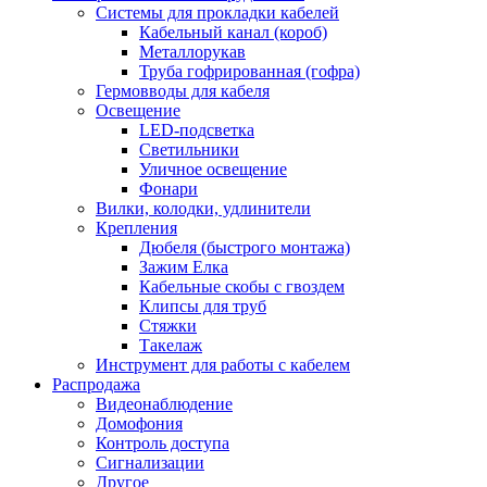
Системы для прокладки кабелей
Кабельный канал (короб)
Металлорукав
Труба гофрированная (гофра)
Гермовводы для кабеля
Освещение
LED-подсветка
Светильники
Уличное освещение
Фонари
Вилки, колодки, удлинители
Крепления
Дюбеля (быстрого монтажа)
Зажим Елка
Кабельные скобы с гвоздем
Клипсы для труб
Стяжки
Такелаж
Инструмент для работы с кабелем
Распродажа
Видеонаблюдение
Домофония
Контроль доступа
Сигнализации
Другое