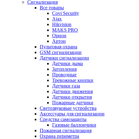
Сигнализация
Все товары
Covi Security
Ajax
Hikvision
MAKS PRO
Орион
Артон
Пультовая охрана
GSM сигнализации
Датчики сигнализации
Датчики дыма
Затопления
Проводные
Тревожные кнопки
Датчики газа
Датчики движения
Датчики открытия
Пожарные датчики
Светозвуковые устройства
Аксессуары для сигнализации
Средства самозащиты
Газовые баллончики
Пожарная сигнализация
Охрана периметра