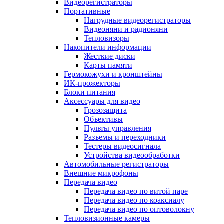
Видеорегистраторы
Портативные
Нагрудные видеорегистраторы
Видеоняни и радионяни
Тепловизоры
Накопители информации
Жесткие диски
Карты памяти
Гермокожухи и кронштейны
ИК-прожекторы
Блоки питания
Аксессуары для видео
Грозозащита
Объективы
Пульты управления
Разъемы и переходники
Тестеры видеосигнала
Устройства видеообработки
Автомобильные регистраторы
Внешние микрофоны
Передача видео
Передача видео по витой паре
Передача видео по коаксиалу
Передача видео по оптоволокну
Тепловизионные камеры