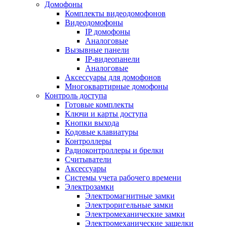
Домофоны
Комплекты видеодомофонов
Видеодомофоны
IP домофоны
Аналоговые
Вызывные панели
IP-видеопанели
Аналоговые
Аксессуары для домофонов
Многоквартирные домофоны
Контроль доступа
Готовые комплекты
Ключи и карты доступа
Кнопки выхода
Кодовые клавиатуры
Контроллеры
Радиоконтроллеры и брелки
Считыватели
Аксессуары
Системы учета рабочего времени
Электрозамки
Электромагнитные замки
Электроригельные замки
Электромеханические замки
Электромеханические защелки