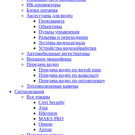
ИК-прожекторы
Блоки питания
Аксессуары для видео
Грозозащита
Объективы
Пульты управления
Разъемы и переходники
Тестеры видеосигнала
Устройства видеообработки
Автомобильные регистраторы
Внешние микрофоны
Передача видео
Передача видео по витой паре
Передача видео по коаксиалу
Передача видео по оптоволокну
Тепловизионные камеры
Сигнализация
Все товары
Covi Security
Ajax
Hikvision
MAKS PRO
Орион
Артон
Пультовая охрана