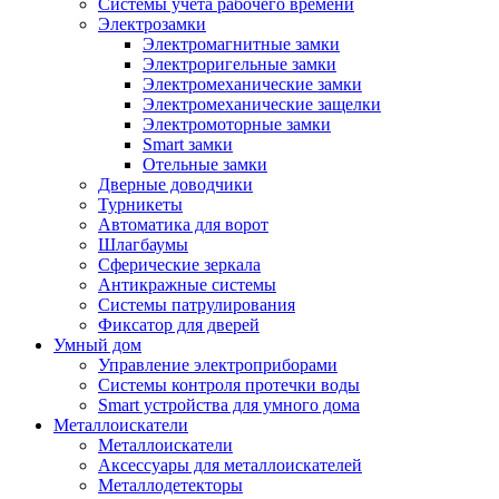
Системы учета рабочего времени
Электрозамки
Электромагнитные замки
Электроригельные замки
Электромеханические замки
Электромеханические защелки
Электромоторные замки
Smart замки
Отельные замки
Дверные доводчики
Турникеты
Автоматика для ворот
Шлагбаумы
Сферические зеркала
Антикражные системы
Системы патрулирования
Фиксатор для дверей
Умный дом
Управление электроприборами
Системы контроля протечки воды
Smart устройства для умного дома
Металлоискатели
Металлоискатели
Аксессуары для металлоискателей
Металлодетекторы