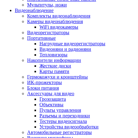
Мультитулы, ножи
Видеонаблюдение
Комплекты видеонаблюдения
Камеры видеонаблюдения
WiFi видеокамеры
Видеорегистраторы
Портативные
Нагрудные видеорегистраторы
Видеоняни и радионяни
Тепловизоры
Накопители информации
Жесткие диски
Карты памяти
Гермокожухи и кронштейны
ИК-прожекторы
Блоки питания
Аксессуары для видео
Грозозащита
Объективы
Пульты управления
Разъемы и переходники
Тестеры видеосигнала
Устройства видеообработки
Автомобильные регистраторы
Внешние микрофоны