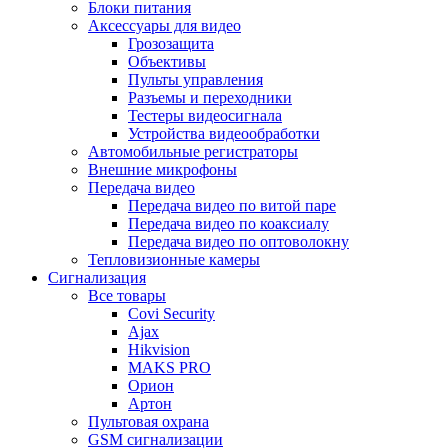
Блоки питания
Аксессуары для видео
Грозозащита
Объективы
Пульты управления
Разъемы и переходники
Тестеры видеосигнала
Устройства видеообработки
Автомобильные регистраторы
Внешние микрофоны
Передача видео
Передача видео по витой паре
Передача видео по коаксиалу
Передача видео по оптоволокну
Тепловизионные камеры
Сигнализация
Все товары
Covi Security
Ajax
Hikvision
MAKS PRO
Орион
Артон
Пультовая охрана
GSM сигнализации