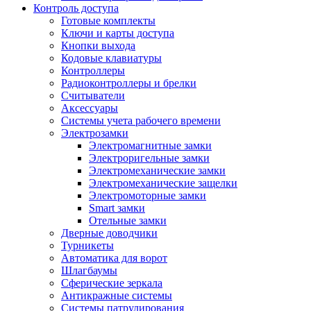
Контроль доступа
Готовые комплекты
Ключи и карты доступа
Кнопки выхода
Кодовые клавиатуры
Контроллеры
Радиоконтроллеры и брелки
Считыватели
Аксессуары
Системы учета рабочего времени
Электрозамки
Электромагнитные замки
Электроригельные замки
Электромеханические замки
Электромеханические защелки
Электромоторные замки
Smart замки
Отельные замки
Дверные доводчики
Турникеты
Автоматика для ворот
Шлагбаумы
Сферические зеркала
Антикражные системы
Системы патрулирования