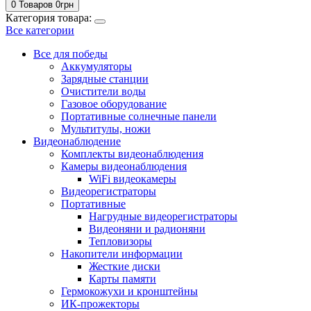
0 Товаров
0
грн
Категория товара:
Все категории
Все для победы
Аккумуляторы
Зарядные станции
Очистители воды
Газовое оборудование
Портативные солнечные панели
Мультитулы, ножи
Видеонаблюдение
Комплекты видеонаблюдения
Камеры видеонаблюдения
WiFi видеокамеры
Видеорегистраторы
Портативные
Нагрудные видеорегистраторы
Видеоняни и радионяни
Тепловизоры
Накопители информации
Жесткие диски
Карты памяти
Гермокожухи и кронштейны
ИК-прожекторы