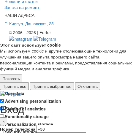
Новости и статьи
Заявка на ремонт
НАШИ АДРЕСА
Г. Киев
ул. Дашавская, 25
© 2006 - 2026 | Forter
Этот сайт использует cookie
Мы используем cookie и другие отслеживающие технологии для
улучшения вашего опыта просмотра нашего сайта,
персонализации контента и рекламы, предоставления социальных
функций медиа и анализа трафика.
Показать
Ad storage
Принять все
Принять выбранное
Отклонить
User data
Advertising personalization
Вход
Storage of analytics
Functionality storage
×
Personalization storage
Номер телефона
Security storage