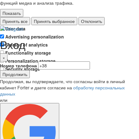
функций медиа и анализа трафика.
Показать
Ad storage
Принять все
Принять выбранное
Отклонить
User data
Advertising personalization
Вход
Storage of analytics
Functionality storage
×
Personalization storage
Номер телефона
Security storage
Продолжить
Продолжая, вы подтверждаете, что согласны войти в личный
кабинет Forter и даете согласие на
обработку персональных
данных
или