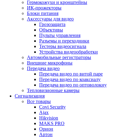
Гермокожухи и кронштейны
ИК-прожекторы
Блоки питания
Аксессуары для видео
Грозозащита
Объективы
Пульты управления
Разъемы и переходники
Тестеры видеосигнала
Устройства видеообработки
Автомобильные регистраторы
Внешние микрофоны
Передача видео
Передача видео по витой паре
Передача видео по коаксиалу
Передача видео по оптоволокну
Тепловизионные камеры
Сигнализация
Все товары
Covi Security
Ajax
Hikvision
MAKS PRO
Орион
Артон