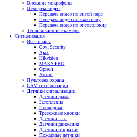
Внешние микрофоны
Передача видео
Передача видео по витой паре
Передача видео по коаксиалу
Передача видео по оптоволокну
Тепловизионные камеры
Сигнализация
Все товары
Covi Security
Ajax
Hikvision
MAKS PRO
Орион
Артон
Пультовая охрана
GSM сигнализации
Датчики сигнализации
Датчики дыма
Затопления
Проводные
Тревожные кнопки
Датчики газа
Датчики движения
Датчики открытия
Пожарные датчики