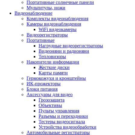
Портативные солнечные панели
Мультитулы, ножи
Видеонаблюдение
Комплекты видеонаблюдения
Камеры видеонаблюдения
WiFi видеокамеры
Видеорегистраторы
Портативные
Нагрудные видеорегистраторы
Видеоняни и радионяни
Тепловизоры
Накопители информации
Жесткие диски
Карты памяти
Гермокожухи и кронштейны
ИК-прожекторы
Блоки питания
Аксессуары для видео
Грозозащита
Объективы
Пульты управления
Разъемы и переходники
Тестеры видеосигнала
Устройства видеообработки
Автомобильные регистраторы