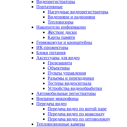
Видеорегистраторы
Портативные
Нагрудные видеорегистраторы
Видеоняни и радионяни
Тепловизоры
Накопители информации
Жесткие диски
Карты памяти
Гермокожухи и кронштейны
ИК-прожекторы
Блоки питания
Аксессуары для видео
Грозозащита
Объективы
Пульты управления
Разъемы и переходники
Тестеры видеосигнала
Устройства видеообработки
Автомобильные регистраторы
Внешние микрофоны
Передача видео
Передача видео по витой паре
Передача видео по коаксиалу
Передача видео по оптоволокну
Тепловизионные камеры