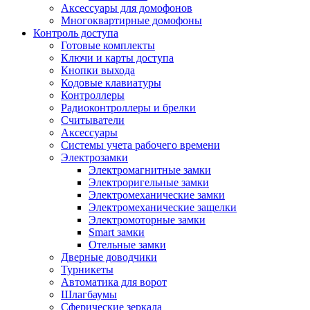
Аксессуары для домофонов
Многоквартирные домофоны
Контроль доступа
Готовые комплекты
Ключи и карты доступа
Кнопки выхода
Кодовые клавиатуры
Контроллеры
Радиоконтроллеры и брелки
Считыватели
Аксессуары
Системы учета рабочего времени
Электрозамки
Электромагнитные замки
Электроригельные замки
Электромеханические замки
Электромеханические защелки
Электромоторные замки
Smart замки
Отельные замки
Дверные доводчики
Турникеты
Автоматика для ворот
Шлагбаумы
Сферические зеркала