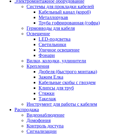
Электромонтажное оборудование
Системы для прокладки кабелей
Кабельный канал (короб)
Металлорукав
Труба гофрированная (гофра)
Гермовводы для кабеля
Освещение
LED-подсветка
Светильники
Уличное освещение
Фонари
Вилки, колодки, удлинители
Крепления
Дюбеля (быстрого монтажа)
Зажим Елка
Кабельные скобы с гвоздем
Клипсы для труб
Стяжки
Такелаж
Инструмент для работы с кабелем
Распродажа
Видеонаблюдение
Домофония
Контроль доступа
Сигнализации