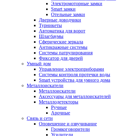
Электромоторные замки
Smart замки
Отельные замки
Дверные доводчики
Турникеты
Автоматика для ворот
Шлагбаумы
Сферические зеркала
Антикражные системы
Системы патрулирования
Фиксатор для дверей
Умный дом
Управление электроприборами
Системы контроля протечки воды
Smart устройства для умного дома
Металлоискатели
Металлоискатели
Аксессуары для металлоискателей
Металлодетекторы
Ручные
Арочные
Связь и сети
Оповещение и озвучивание
Громкоговорители
Усилители