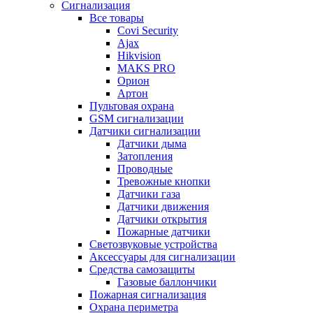
Сигнализация
Все товары
Covi Security
Ajax
Hikvision
MAKS PRO
Орион
Артон
Пультовая охрана
GSM сигнализации
Датчики сигнализации
Датчики дыма
Затопления
Проводные
Тревожные кнопки
Датчики газа
Датчики движения
Датчики открытия
Пожарные датчики
Светозвуковые устройства
Аксессуары для сигнализации
Средства самозащиты
Газовые баллончики
Пожарная сигнализация
Охрана периметра