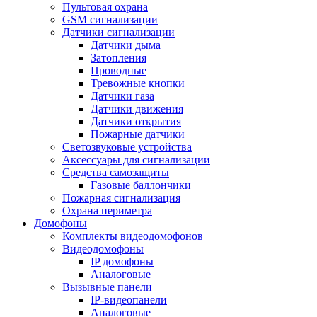
Пультовая охрана
GSM сигнализации
Датчики сигнализации
Датчики дыма
Затопления
Проводные
Тревожные кнопки
Датчики газа
Датчики движения
Датчики открытия
Пожарные датчики
Светозвуковые устройства
Аксессуары для сигнализации
Средства самозащиты
Газовые баллончики
Пожарная сигнализация
Охрана периметра
Домофоны
Комплекты видеодомофонов
Видеодомофоны
IP домофоны
Аналоговые
Вызывные панели
IP-видеопанели
Аналоговые