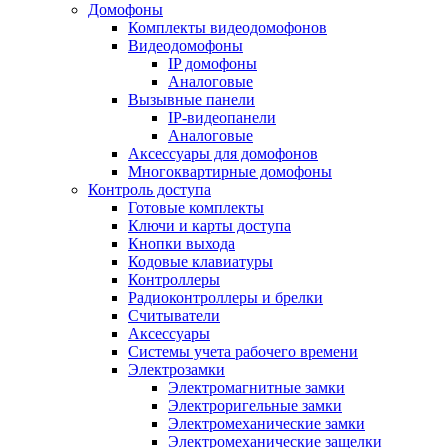
Домофоны
Комплекты видеодомофонов
Видеодомофоны
IP домофоны
Аналоговые
Вызывные панели
IP-видеопанели
Аналоговые
Аксессуары для домофонов
Многоквартирные домофоны
Контроль доступа
Готовые комплекты
Ключи и карты доступа
Кнопки выхода
Кодовые клавиатуры
Контроллеры
Радиоконтроллеры и брелки
Считыватели
Аксессуары
Системы учета рабочего времени
Электрозамки
Электромагнитные замки
Электроригельные замки
Электромеханические замки
Электромеханические защелки