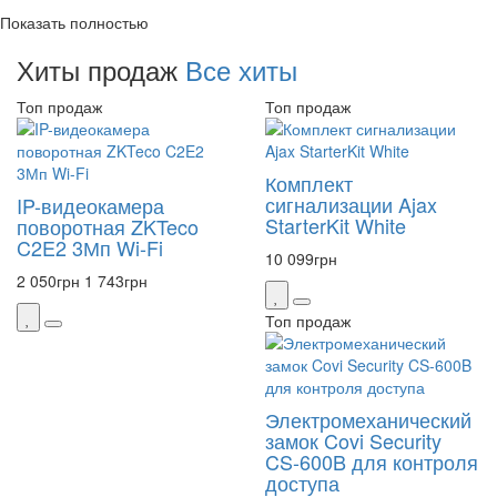
Показать полностью
Хиты продаж
Все хиты
Топ продаж
Топ продаж
Комплект
сигнализации Ajax
IP-видеокамера
StarterKit White
поворотная ZKTeco
C2E2 3Мп Wi-Fi
10 099
грн
2 050
грн
1 743
грн
Топ продаж
Электромеханический
замок Covi Security
CS-600B для контроля
доступа