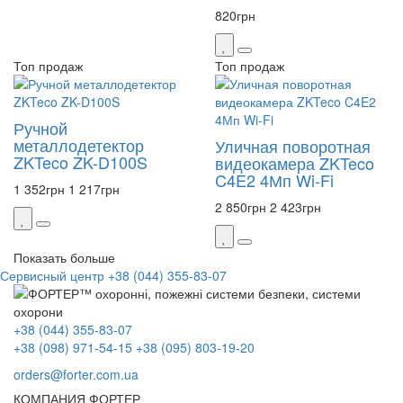
820
грн
Топ продаж
Топ продаж
Ручной
металлодетектор
Уличная поворотная
ZKTeco ZK-D100S
видеокамера ZKTeco
C4E2 4Мп Wi-Fi
1 352
грн
1 217
грн
2 850
грн
2 423
грн
Показать больше
Сервисный центр
+38 (044) 355-83-07
+38 (044) 355-83-07
+38 (098) 971-54-15
+38 (095) 803-19-20
orders@forter.com.ua
КОМПАНИЯ ФОРТЕР