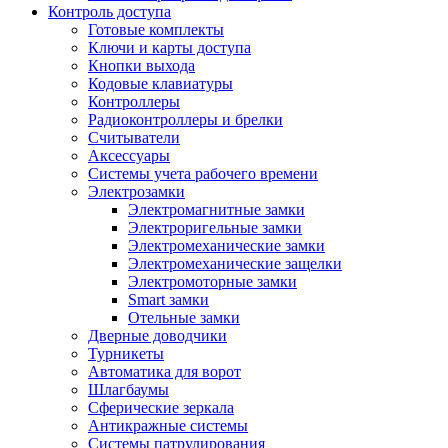
Контроль доступа
Готовые комплекты
Ключи и карты доступа
Кнопки выхода
Кодовые клавиатуры
Контроллеры
Радиоконтроллеры и брелки
Считыватели
Аксессуары
Системы учета рабочего времени
Электрозамки
Электромагнитные замки
Электроригельные замки
Электромеханические замки
Электромеханические защелки
Электромоторные замки
Smart замки
Отельные замки
Дверные доводчики
Турникеты
Автоматика для ворот
Шлагбаумы
Сферические зеркала
Антикражные системы
Системы патрулирования