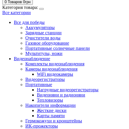
0 Товаров
0
грн
Категория товара:
Все категории
Все для победы
Аккумуляторы
Зарядные станции
Очистители воды
Газовое оборудование
Портативные солнечные панели
Мультитулы, ножи
Видеонаблюдение
Комплекты видеонаблюдения
Камеры видеонаблюдения
WiFi видеокамеры
Видеорегистраторы
Портативные
Нагрудные видеорегистраторы
Видеоняни и радионяни
Тепловизоры
Накопители информации
Жесткие диски
Карты памяти
Гермокожухи и кронштейны
ИК-прожекторы