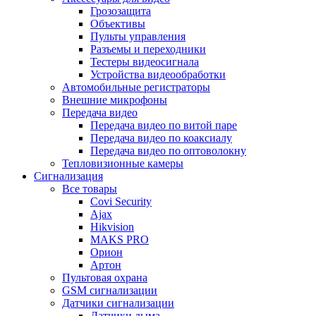
Грозозащита
Объективы
Пульты управления
Разъемы и переходники
Тестеры видеосигнала
Устройства видеообработки
Автомобильные регистраторы
Внешние микрофоны
Передача видео
Передача видео по витой паре
Передача видео по коаксиалу
Передача видео по оптоволокну
Тепловизионные камеры
Сигнализация
Все товары
Covi Security
Ajax
Hikvision
MAKS PRO
Орион
Артон
Пультовая охрана
GSM сигнализации
Датчики сигнализации
Датчики дыма