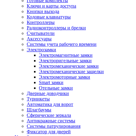
Готовые комплекты
Ключи и карты доступа
Кнопки выхода
Кодовые клавиатуры
Контроллеры
Радиоконтроллеры и брелки
Считыватели
Аксессуары
Системы учета рабочего времени
Электрозамки
Электромагнитные замки
Электроригельные замки
Электромеханические замки
Электромеханические защелки
Электромоторные замки
Smart замки
Отельные замки
Дверные доводчики
Турникеты
Автоматика для ворот
Шлагбаумы
Сферические зеркала
Антикражные системы
Системы патрулирования
Фиксатор для дверей