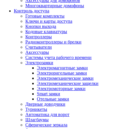
Аксессуары для домофонов
Многоквартирные домофоны
Контроль доступа
Готовые комплекты
Ключи и карты доступа
Кнопки выхода
Кодовые клавиатуры
Контроллеры
Радиоконтроллеры и брелки
Считыватели
Аксессуары
Системы учета рабочего времени
Электрозамки
Электромагнитные замки
Электроригельные замки
Электромеханические замки
Электромеханические защелки
Электромоторные замки
Smart замки
Отельные замки
Дверные доводчики
Турникеты
Автоматика для ворот
Шлагбаумы
Сферические зеркала