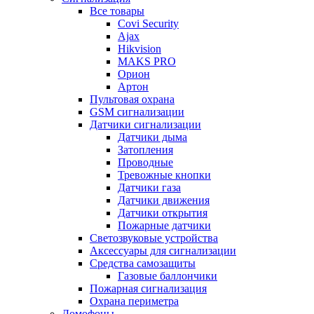
Все товары
Covi Security
Ajax
Hikvision
MAKS PRO
Орион
Артон
Пультовая охрана
GSM сигнализации
Датчики сигнализации
Датчики дыма
Затопления
Проводные
Тревожные кнопки
Датчики газа
Датчики движения
Датчики открытия
Пожарные датчики
Светозвуковые устройства
Аксессуары для сигнализации
Средства самозащиты
Газовые баллончики
Пожарная сигнализация
Охрана периметра
Домофоны