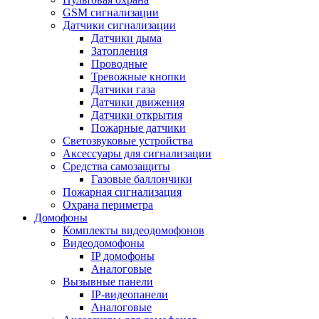
GSM сигнализации
Датчики сигнализации
Датчики дыма
Затопления
Проводные
Тревожные кнопки
Датчики газа
Датчики движения
Датчики открытия
Пожарные датчики
Светозвуковые устройства
Аксессуары для сигнализации
Средства самозащиты
Газовые баллончики
Пожарная сигнализация
Охрана периметра
Домофоны
Комплекты видеодомофонов
Видеодомофоны
IP домофоны
Аналоговые
Вызывные панели
IP-видеопанели
Аналоговые