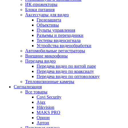
ИК-прожекторы
Блоки питания
Аксессуары для видео
Грозозащита
Объективы
Пульты управления
Разъемы и переходники
Тестеры видеосигнала
Устройства видеообработки
Автомобильные регистраторы
Внешние микрофоны
Передача видео
Передача видео по витой паре
Передача видео по коаксиалу
Передача видео по оптоволокну
Тепловизионные камеры
Сигнализация
Все товары
Covi Security
Ajax
Hikvision
MAKS PRO
Орион
Артон
Пультовая охрана