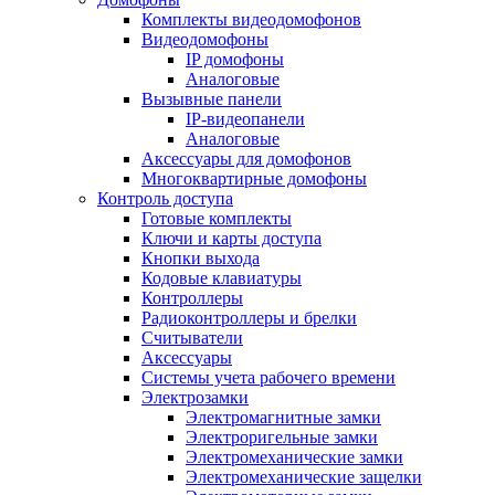
Комплекты видеодомофонов
Видеодомофоны
IP домофоны
Аналоговые
Вызывные панели
IP-видеопанели
Аналоговые
Аксессуары для домофонов
Многоквартирные домофоны
Контроль доступа
Готовые комплекты
Ключи и карты доступа
Кнопки выхода
Кодовые клавиатуры
Контроллеры
Радиоконтроллеры и брелки
Считыватели
Аксессуары
Системы учета рабочего времени
Электрозамки
Электромагнитные замки
Электроригельные замки
Электромеханические замки
Электромеханические защелки