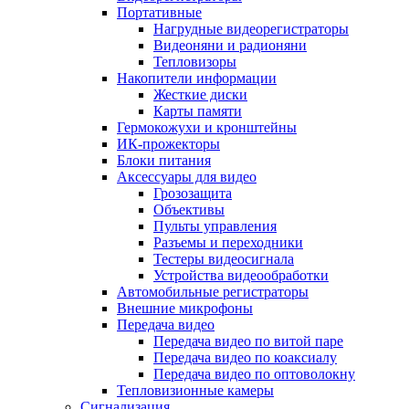
Портативные
Нагрудные видеорегистраторы
Видеоняни и радионяни
Тепловизоры
Накопители информации
Жесткие диски
Карты памяти
Гермокожухи и кронштейны
ИК-прожекторы
Блоки питания
Аксессуары для видео
Грозозащита
Объективы
Пульты управления
Разъемы и переходники
Тестеры видеосигнала
Устройства видеообработки
Автомобильные регистраторы
Внешние микрофоны
Передача видео
Передача видео по витой паре
Передача видео по коаксиалу
Передача видео по оптоволокну
Тепловизионные камеры
Сигнализация