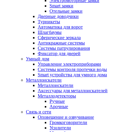
Электромоторные замки
Smart замки
Отельные замки
Дверные доводчики
Турникеты
Автоматика для ворот
Шлагбаумы
Сферические зеркала
Антикражные системы
Системы патрулирования
Фиксатор для дверей
Умный дом
Управление электроприборами
Системы контроля протечки воды
Smart устройства для умного дома
Металлоискатели
Металлоискатели
Аксессуары для металлоискателей
Металлодетекторы
Ручные
Арочные
Связь и сети
Оповещение и озвучивание
Громкоговорители
Усилители