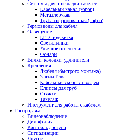
Системы для прокладки кабелей
Кабельный канал (короб)
Металлорукав
Труба гофрированная (гофра)
Гермовводы для кабеля
Освещение
LED-подсветка
Светильники
Уличное освещение
Фонари
Вилки, колодки, удлинители
Крепления
Дюбеля (быстрого монтажа)
Зажим Елка
Кабельные скобы с гвоздем
Клипсы для труб
Стяжки
Такелаж
Инструмент для работы с кабелем
Распродажа
Видеонаблюдение
Домофония
Контроль доступа
Сигнализации
Другое