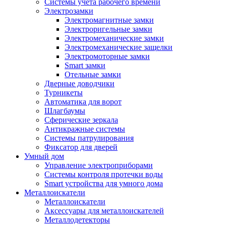
Системы учета рабочего времени
Электрозамки
Электромагнитные замки
Электроригельные замки
Электромеханические замки
Электромеханические защелки
Электромоторные замки
Smart замки
Отельные замки
Дверные доводчики
Турникеты
Автоматика для ворот
Шлагбаумы
Сферические зеркала
Антикражные системы
Системы патрулирования
Фиксатор для дверей
Умный дом
Управление электроприборами
Системы контроля протечки воды
Smart устройства для умного дома
Металлоискатели
Металлоискатели
Аксессуары для металлоискателей
Металлодетекторы