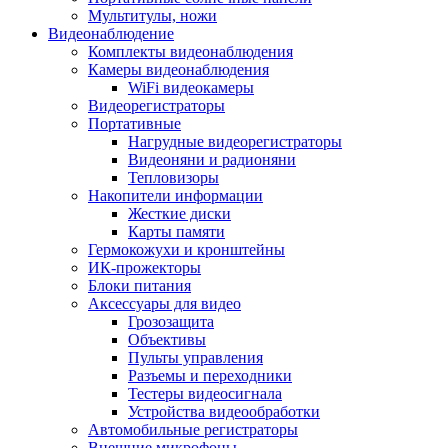
Мультитулы, ножи
Видеонаблюдение
Комплекты видеонаблюдения
Камеры видеонаблюдения
WiFi видеокамеры
Видеорегистраторы
Портативные
Нагрудные видеорегистраторы
Видеоняни и радионяни
Тепловизоры
Накопители информации
Жесткие диски
Карты памяти
Гермокожухи и кронштейны
ИК-прожекторы
Блоки питания
Аксессуары для видео
Грозозащита
Объективы
Пульты управления
Разъемы и переходники
Тестеры видеосигнала
Устройства видеообработки
Автомобильные регистраторы
Внешние микрофоны